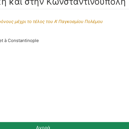
κη και στην Κωνσταντινούπολη
ρόνους μέχρι το τέλος του Α’ Παγκοσμίου Πολέμου
et à Constantinople
Αγορά