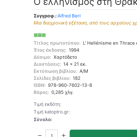
Ο ελληνισμός στη Θρά
Συγγραφ.:
Alfred Berl
Μια διαχρονική εξέταση, από τους αρχαίους χ
Τίτλος πρωτοτύπου:
L' Hellénisme en Thrace 
Έτος έκδοσης:
1994
Δέσιμο:
Χαρτόδετο
Διαστάσεις:
14 x 21 εκ.
Εκτύπωση βιβλίου:
Α/Μ
Σελίδες βιβλίου:
182
ISBN:
978-960-7602-13-8
Βάρος:
0,285 χλγ.
Τιμή εκδότη:
Τιμή katoptro.gr:
Σύνολο:
Ποσότητα: