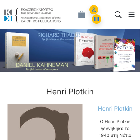
Εκδόσεις Κάτοπτρο - Επιστημονικά Β
Account
Orders
ious
Henri Plotkin
Henri Plotkin
O Henri Plotkin
γεννήθηκε το
1940 στη Νότια