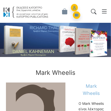
Εκδόσεις Κάτοπτρο - Επιστημονικά Β
Account
Orders
ious
Mark Wheelis
Mark
Wheelis
Ο Mark Wheelis
είναι λέκτορας