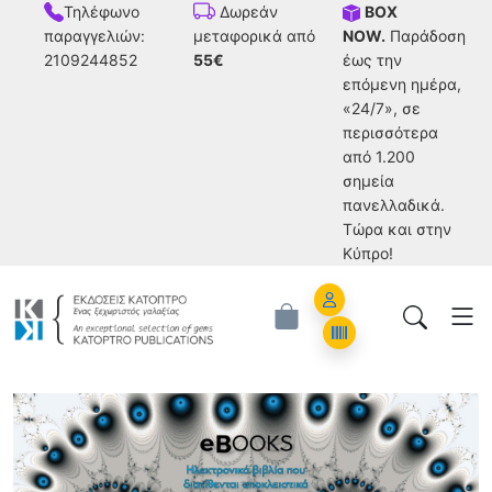
Τηλέφωνο
BOX
Δωρεάν
παραγγελιών:
NOW.
Παράδοση
μεταφορικά από
2109244852
έως την
55€
επόμενη ημέρα,
«24/7», σε
περισσότερα
από 1.200
σημεία
πανελλαδικά.
Tώρα και στην
Κύπρο!
Account
Orders
Ηλεκτρονικά Βιβλία