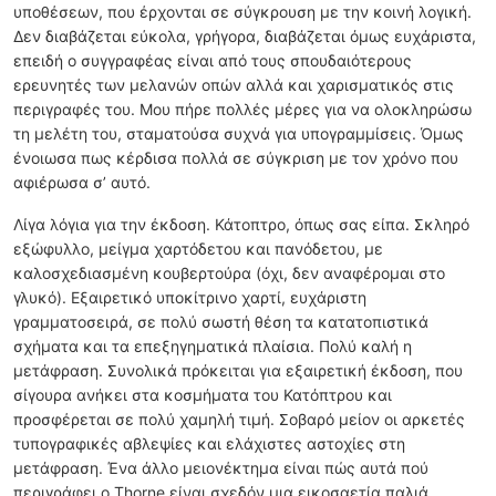
υποθέσεων, που έρχονται σε σύγκρουση με την κοινή λογική.
Δεν διαβάζεται εύκολα, γρήγορα, διαβάζεται όμως ευχάριστα,
επειδή ο συγγραφέας είναι από τους σπουδαιότερους
ερευνητές των μελανών οπών αλλά και χαρισματικός στις
περιγραφές του. Μου πήρε πολλές μέρες για να ολοκληρώσω
τη μελέτη του, σταματούσα συχνά για υπογραμμίσεις. Όμως
ένοιωσα πως κέρδισα πολλά σε σύγκριση με τον χρόνο που
αφιέρωσα σ’ αυτό.
Λίγα λόγια για την έκδοση. Κάτοπτρο, όπως σας είπα. Σκληρό
εξώφυλλο, μείγμα χαρτόδετου και πανόδετου, με
καλοσχεδιασμένη κουβερτούρα (όχι, δεν αναφέρομαι στο
γλυκό). Εξαιρετικό υποκίτρινο χαρτί, ευχάριστη
γραμματοσειρά, σε πολύ σωστή θέση τα κατατοπιστικά
σχήματα και τα επεξηγηματικά πλαίσια. Πολύ καλή η
μετάφραση. Συνολικά πρόκειται για εξαιρετική έκδοση, που
σίγουρα ανήκει στα κοσμήματα του Κατόπτρου και
προσφέρεται σε πολύ χαμηλή τιμή. Σοβαρό μείον οι αρκετές
τυπογραφικές αβλεψίες και ελάχιστες αστοχίες στη
μετάφραση. Ένα άλλο μειονέκτημα είναι πώς αυτά πού
περιγράφει ο Thorne είναι σχεδόν μια εικοσαετία παλιά.