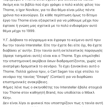
Ακόμη και το βιβλίο πού έχει γράψει ο πολύ καλός φίλος του
Thorne, ο Igor Novikov, για το ίδιο θέμα είναι μόλις πέντε
χρόνια πιο καινούργιο. Σε κάθε περίπτωση όμως το δίτομο
έργο του Thorne είναι εξαιρετικό για να μάθουμε μέχρι που
έφτασε ἡ γνώση μας σχετικά με το πολύ ενδιαφέρον αυτό
θέμα μέχρι το 1999.
Υ.Γ. Διάβασα το σύγγραμμα και έγραψα το κείμενο αυτό πριν
δω την ταινία Interstellar. Είτε την έχετε δει είτε όχι, θα έχετε
διαβάσει γι' αυτήν. Στην ταινία αυτή εκτελεστικός παραγωγός
(άραγε τισημαίνει αυτό;) είναι και ο Thorne. Έχει επιμεληθεί
την επιστημονική ακρίβεια όσων διαδραματίζονται, χωρίς να
ανατρέψει δραματικά το σενάριο. Το έχει ξανακάνει αυτό ο
Thorne. Πολλά χρόνια πριν, ο Carl Sagan του είχε στείλει το
σενάριο της ταινίας "Επαφή" (Contact) για να διορθώσει
επιστημονικές ανακρίβειες.
Φήμες λένε πως ο σκηνοθέτης του Interstellar έβαλε στοιχειά
του Thorne στον καθηγητή Brand, που υποδύεται ο Μάικλ
Κέην.
Δεν είναι λίγοι οι φυσικοί που υποστηρίζουν πως η ταινία αυτή