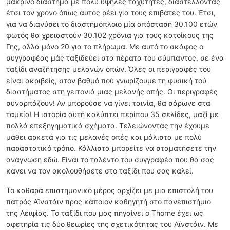
μακρινό διάστημα με πολύ υψηλές ταχύτητες, διαστέλλοντας
έτσι τον χρόνο όπως αυτός ρέει για τους επιβάτες του. Έτσι,
για να διανύσει το διαστημόπλοιο μία απόσταση 30.100 ετών
φωτός θα χρειαστούν 30.102 χρόνια για τους κατοίκους της
Γης, αλλά μόνο 20 για το πλήρωμα. Με αυτό το σκάφος ο
συγγραφέας μάς ταξιδεύει στα πέρατα του σύμπαντος, σε ένα
ταξίδι αναζήτησης μελανών οπών. Όλες οι περιγραφές του
είναι ακριβείς, στον βαθμό πού γνωρίζουμε τη φυσική τού
διαστήματος στη γειτονιά μιας μελανής οπής. Οι περιγραφές
συναρπάζουν! Αν μπορούσε να γίνει ταινία, θα σάρωνε στα
ταμεία! Η ιστορία αυτή καλύπτει περίπου 35 σελίδες, μαζί με
πολλά επεξηγηματικά σχήματα. Τελειώνοντάς την έχουμε
μάθει αρκετά για τις μελανές οπές και μάλιστα με πολύ
παραστατικό τρόπο. Κάλλιστα μπορείτε να σταματήσετε την
ανάγνωση εδώ. Είναι το ταλέντο του συγγραφέα που θα σας
κάνει να τον ακολουθήσετε στο ταξίδι που σας καλεί.
Το καθαρά επιστημονικό μέρος αρχίζει με μια επιστολή του
πατρός Αϊνστάιν προς κάποιον καθηγητή στο πανεπιστήμιο
της Λειψίας. Το ταξίδι που μας πηγαίνει ο Thorne έχει ως
αφετηρία τις δύο θεωρίες της σχετικότητας του Αϊνστάιν. Με