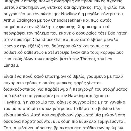
υπάρχουν επίσης πολλές αναφορές σε προσωπικές σχέσεις
μεταξύ επιστημόνων, θετικές και αρνητικές, (π.χ. η φιλία του
συγγραφέα με τον ρώσο Igor Novikov ή η μεγάλη κόντρα του
Arthur Eddington με τον Chandrasekhar) και πώς αυτές
επηρέασαν την εξέλιξη της φυσικής. Χαρακτηριστικά
περιγράφει τον πόλεμο που έκανε ο κορυφαίος τότε Eddington
στον πρωτάρη Chandrasekhar και πώς αυτό έβαλε μεγάλο
φρένο στην εξέλιξη του δεύτερου αλλά και το πώς το
σοβιετικό καθεστώς κατέστρεψε έναν από τους κορυφαίους
φυσικούς όλων των εποχών (κατά τον Thorne), τον Lev
Landau.
Είναι ένα πολύ καλό επιστημονικό βιβλίο, γραμμένο με πολύ
ευχάριστο τρόπο, ο οποίος μερικές φορές γίνεται
διασκεδαστικός, για παράδειγμα ἡ περιγραφή του στοιχήματος
πού έβαλε o συγγραφέας με τον Hawking και έχασε o
Hawking, ή η χειραψία που κάνει ο συγγραφέας με τη γυναίκα
του μέσα από μία σκουληκότρυπα. Το θέμα του βιβλίου δεν
είναι εύκολο. Αυτά που συμβαίνουν γύρω από μία μελανή οπή
δύσκολα παρατηρούνται κι ακόμη πιο δύσκολα ερμηνεύονται.
Το τι συμβαίνει μέσα της βρίσκεται στο στάδιο των πρώιμων