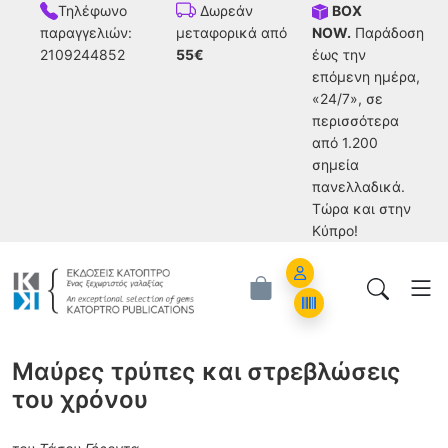
Τηλέφωνο
BOX
Δωρεάν
παραγγελιών:
NOW.
Παράδοση
μεταφορικά από
2109244852
έως την
55€
επόμενη ημέρα,
«24/7», σε
περισσότερα
από 1.200
σημεία
πανελλαδικά.
Tώρα και στην
Κύπρο!
Account
Orders
Μαύρες τρύπες και στρεβλώσεις
του χρόνου