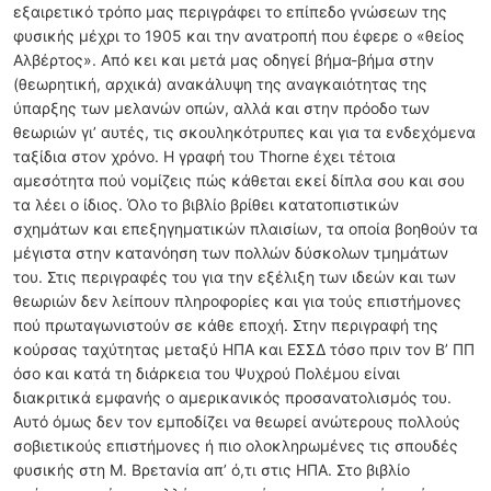
εξαιρετικό τρόπο μας περιγράφει το επίπεδο γνώσεων της
φυσικής μέχρι το 1905 και την ανατροπή που έφερε ο «θείος
Αλβέρτος». Από κει και μετά μας οδηγεί βήμα-βήμα στην
(θεωρητική, αρχικά) ανακάλυψη της αναγκαιότητας της
ύπαρξης των μελανών οπών, αλλά και στην πρόοδο των
θεωριών γι’ αυτές, τις σκουληκότρυπες και για τα ενδεχόμενα
ταξίδια στον χρόνο. Η γραφή του Thorne έχει τέτοια
αμεσότητα πού νομίζεις πώς κάθεται εκεί δίπλα σου και σου
τα λέει ο ίδιος. Όλο το βιβλίο βρίθει κατατοπιστικών
σχημάτων και επεξηγηματικών πλαισίων, τα οποία βοηθούν τα
μέγιστα στην κατανόηση των πολλών δύσκολων τμημάτων
του. Στις περιγραφές του για την εξέλιξη των ιδεών και των
θεωριών δεν λείπουν πληροφορίες και για τούς επιστήμονες
πού πρωταγωνιστούν σε κάθε εποχή. Στην περιγραφή της
κούρσας ταχύτητας μεταξύ ΗΠΑ και ΕΣΣΔ τόσο πριν τον Β’ ΠΠ
όσο και κατά τη διάρκεια του Ψυχρού Πολέμου είναι
διακριτικά εμφανής ο αμερικανικός προσανατολισμός του.
Αυτό όμως δεν τον εμποδίζει να θεωρεί ανώτερους πολλούς
σοβιετικούς επιστήμονες ή πιο ολοκληρωμένες τις σπουδές
φυσικής στη Μ. Βρετανία απ’ ό,τι στις ΗΠΑ. Στο βιβλίο