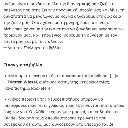
μνήμη είναι η συνδετική ύλη της διανοητικής μας ζωής, ο
σκελετός που στηρίζει την προσωπική ιστορία μας και δίνει τη
δυνατότητα να μεγαλώνουμε και να αλλάζουμε στη διάρκεια
της ζωής μας. Όταν χάνουμε τη μνήμη, όπως στη νόσο
Alzheimer, χάνουμε την ικανότητα να ξαναδημιουργήσουμε το
παρελθόν μας, και, επομένως, χάνουμε τη σύνδεση με τον
εαυτό μας και με τους άλλους.
—Από τον
Πρόλογο
του βιβλίου
Είπαν για το βιβλίο
• «Μια αριστουργηματική και συναρπαστική σύνθεση. [...]».
—
Torsten Wiesel
, ομότιμος καθηγητής νευροβιολογίας,
Πανεπιστήμιο Rockefeller
• «Λίγες περιοχές της νευροεπιστήμης μπορούν να
υπερηφανευτούν ότι οι γνώσεις τους εκτείνονται από τα μόρια
έως τον νου. Ο κλάδος της μνήμης μπορεί, και οι Squire και
Kandel, δύο από τους σπουδαιότερους ερευνητές που
συνέβαλαν σε αυτό, μας συνοδεύουν στο υπέροχο ταξίδι