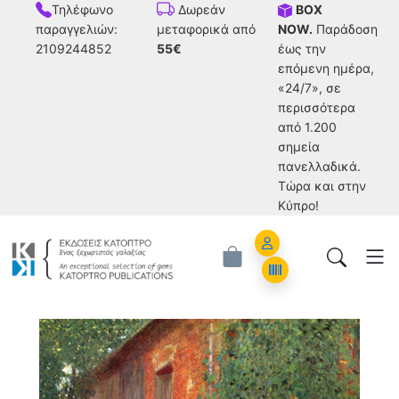
Τηλέφωνο
BOX
Δωρεάν
παραγγελιών:
NOW.
Παράδοση
μεταφορικά από
2109244852
έως την
55€
επόμενη ημέρα,
«24/7», σε
περισσότερα
από 1.200
σημεία
πανελλαδικά.
Tώρα και στην
Κύπρο!
Account
Orders