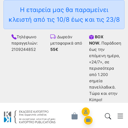
Η εταιρεία μας θα παραμείνει
κλειστή από τις 10/8 έως και τις 23/8
Τηλέφωνο
BOX
Δωρεάν
παραγγελιών:
NOW.
Παράδοση
μεταφορικά από
2109244852
έως την
55€
επόμενη ημέρα,
«24/7», σε
περισσότερα
από 1.200
σημεία
πανελλαδικά.
Tώρα και στην
Κύπρο!
Account
Orders