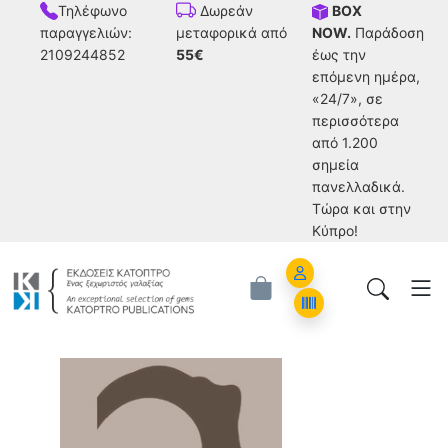
Τηλέφωνο
BOX
Δωρεάν
παραγγελιών:
NOW.
Παράδοση
μεταφορικά από
2109244852
έως την
55€
επόμενη ημέρα,
«24/7», σε
περισσότερα
από 1.200
σημεία
πανελλαδικά.
Tώρα και στην
Κύπρο!
Account
Orders
(Διασκευή: Rebecca Stefoff)