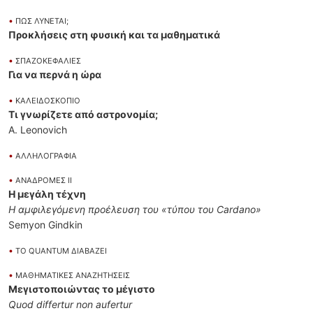
•
ΠΩΣ ΛΥΝΕΤΑΙ;
Προκλήσεις στη φυσική και τα μαθηματικά
•
ΣΠΑΖΟΚΕΦΑΛΙΕΣ
Για να περνά η ώρα
•
ΚΑΛΕΙΔΟΣΚΟΠΙΟ
Τι γνωρίζετε από αστρονομία;
A. Leonovich
•
ΑΛΛΗΛΟΓΡΑΦΙΑ
•
AΝΑΔΡΟΜΕΣ II
Η μεγάλη τέχνη
Η αμφιλεγόμενη προέλευση του «τύπου του Cardano»
Semyon Gindkin
•
ΤΟ QUANTUM ΔΙΑΒΑΖΕΙ
•
ΜΑΘΗΜΑΤΙΚΕΣ ΑΝΑΖΗΤΗΣΕΙΣ
Μεγιστοποιώντας το μέγιστο
Quod differtur non aufertur