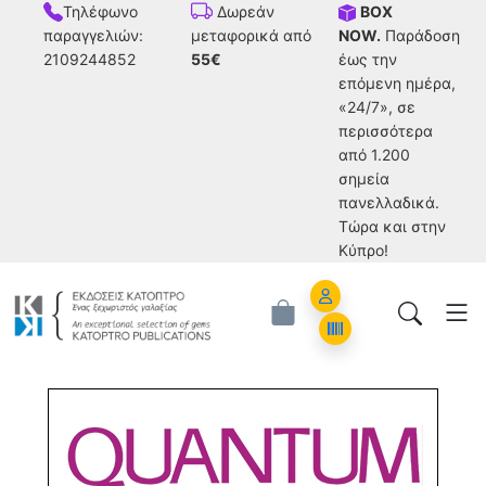
Τηλέφωνο
BOX
Δωρεάν
παραγγελιών:
NOW.
Παράδοση
μεταφορικά από
2109244852
έως την
55€
επόμενη ημέρα,
«24/7», σε
περισσότερα
από 1.200
σημεία
πανελλαδικά.
Tώρα και στην
Κύπρο!
Account
Orders