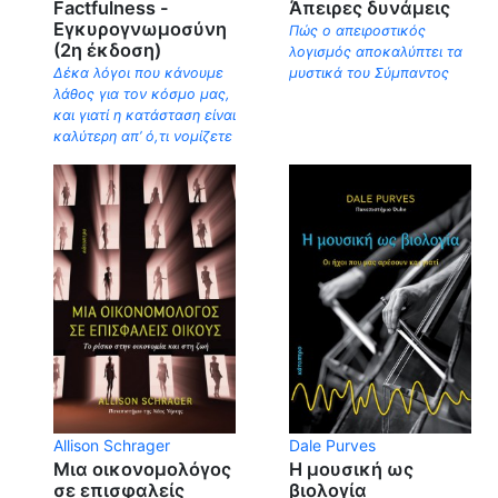
Factfulness -
Άπειρες δυνάμεις
Εγκυρογνωμοσύνη
Πώς ο απειροστικός
(2η έκδοση)
λογισμός αποκαλύπτει τα
Δέκα λόγοι που κάνουμε
μυστικά του Σύμπαντος
λάθος για τον κόσμο μας,
και γιατί η κατάσταση είναι
καλύτερη απ’ ό,τι νομίζετε
Allison Schrager
Dale Purves
Μια οικονομολόγος
Η μουσική ως
σε επισφαλείς
βιολογία