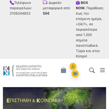
Τηλέφωνο
BOX
Δωρεάν
παραγγελιών:
NOW.
Παράδοση
μεταφορικά από
2109244852
έως την
55€
επόμενη ημέρα,
«24/7», σε
περισσότερα
από 1.200
σημεία
πανελλαδικά.
Tώρα και στην
Κύπρο!
Account
Orders
Επιστήμη και Κοινωνία