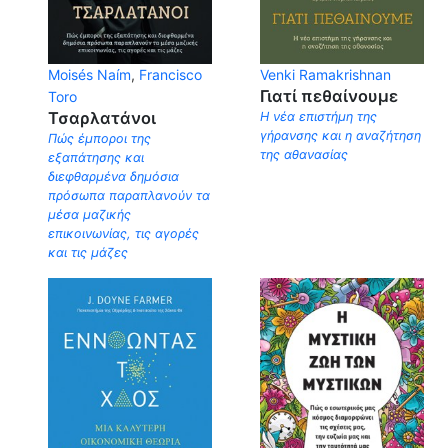
Moisés Naím
,
Francisco
Venki Ramakrishnan
Γιατί πεθαίνουμε
Toro
Τσαρλατάνοι
Η νέα επιστήμη της
γήρανσης και η αναζήτηση
Πώς έμποροι της
της αθανασίας
εξαπάτησης και
διεφθαρμένα δημόσια
πρόσωπα παραπλανούν τα
μέσα μαζικής
επικοινωνίας, τις αγορές
και τις μάζες