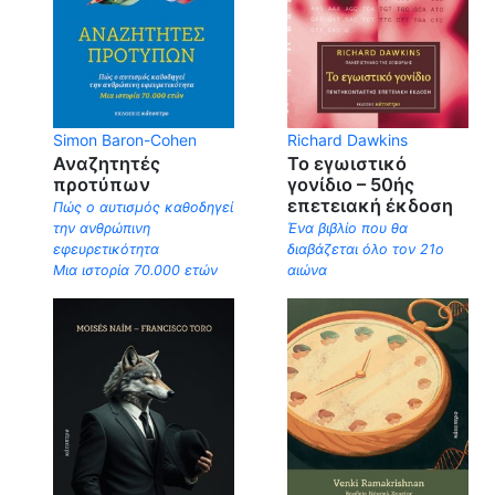
Simon Baron-Cohen
Richard Dawkins
Αναζητητές
Το εγωιστικό
προτύπων
γονίδιο – 50ής
επετειακή έκδοση
Πώς ο αυτισμός καθοδηγεί
την ανθρώπινη
Ένα βιβλίο που θα
εφευρετικότητα
διαβάζεται όλο τον 21ο
Μια ιστορία 70.000 ετών
αιώνα