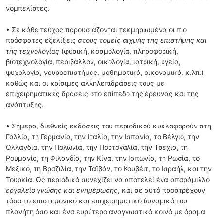
νομπελίστες.
• Σε κάθε τεύχος παρουσιάζονται τεκμηριωμένα οι πιο
πρόσφατες εξελίξεις
στους τομείς αιχμής της επιστήμης και
της τεχνολογίας
(φυσική, κοσμολογία, πληροφορική,
βιοτεχνολογία, περιβάλλον, οικολογία, ιατρική, υγεία,
ψυχολογία, νευροεπιστήμες, μαθηματικά, οικονομικά, κ.λπ.)
καθώς και οι κρίσιμες αλληλεπιδράσεις τους με
επιχειρηματικές δράσεις στο επίπεδο της έρευνας και της
ανάπτυξης.
• Σήμερα, διεθνείς εκδόσεις του περιοδικού κυκλοφορούν στη
Γαλλία, τη Γερμανία, την Ιταλία, την Ισπανία, το Βέλγιο, την
Ολλανδία, την Πολωνία, την Πορτογαλία, την Τσεχία, τη
Ρουμανία, τη Φιλανδία, την Κίνα, την Ιαπωνία, τη Ρωσία, το
Μεξικό, τη Βραζιλία, την Ταϊβάν, το Κουβέιτ, το Ισραήλ, και την
Τουρκία. Ως περιοδικό συνεχίζει να αποτελεί ένα απαράμιλλο
εργαλείο γνώσης και ενημέρωσης
, και σε αυτό προστρέχουν
τόσο το επιστημονικό και επιχειρηματικό δυναμικό του
πλανήτη όσο και ένα ευρύτερο αναγνωστικό κοινό με όραμα