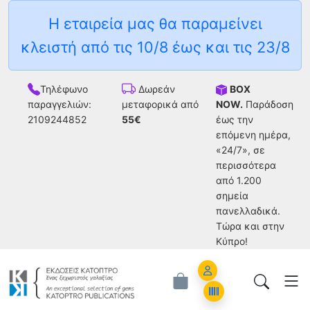
Η εταιρεία μας θα παραμείνει
κλειστή από τις 10/8 έως και τις 23/8
Τηλέφωνο
BOX
Δωρεάν
παραγγελιών:
NOW.
Παράδοση
μεταφορικά από
2109244852
έως την
55€
επόμενη ημέρα,
«24/7», σε
περισσότερα
από 1.200
σημεία
πανελλαδικά.
Tώρα και στην
Κύπρο!
Account
Orders