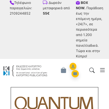
Τηλέφωνο
BOX
Δωρεάν
παραγγελιών:
NOW.
Παράδοση
μεταφορικά από
2109244852
έως την
55€
επόμενη ημέρα,
«24/7», σε
περισσότερα
από 1.200
σημεία
πανελλαδικά.
Tώρα και στην
Κύπρο!
Account
Orders