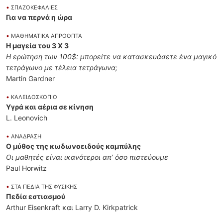
•
ΣΠΑΖΟΚΕΦΑΛΙΕΣ
Για να περνά η ώρα
•
ΜΑΘΗΜΑΤΙΚΑ ΑΠΡΟΟΠΤΑ
Η μαγεία του 3 Χ 3
Η ερώτηση των 100$: μπορείτε να κατασκευάσετε ένα μαγικό
τετράγωνο με τέλεια τετράγωνα;
Martin Gardner
•
ΚΑΛΕΙΔΟΣΚΟΠΙΟ
Υγρά και αέρια σε κίνηση
L. Leonovich
•
ΑΝΑΔΡΑΣΗ
Ο μύθος της κωδωνοειδούς καμπύλης
Οι μαθητές είναι ικανότεροι απ’ όσο πιστεύουμε
Paul Horwitz
•
ΣΤΑ ΠΕΔΙΑ ΤΗΣ ΦΥΣΙΚΗΣ
Πεδία εστιασμού
Arthur Eisenkraft και Larry D. Kirkpatrick