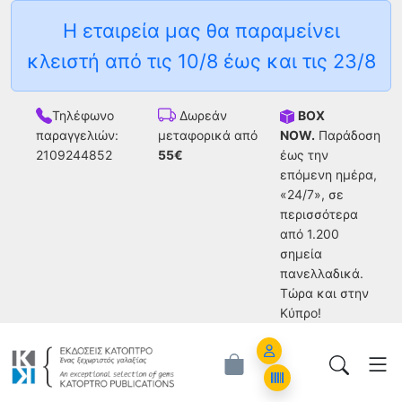
Η εταιρεία μας θα παραμείνει
κλειστή από τις 10/8 έως και τις 23/8
Τηλέφωνο
BOX
Δωρεάν
παραγγελιών:
NOW.
Παράδοση
μεταφορικά από
2109244852
έως την
55€
επόμενη ημέρα,
«24/7», σε
περισσότερα
από 1.200
σημεία
πανελλαδικά.
Tώρα και στην
Κύπρο!
Account
Orders