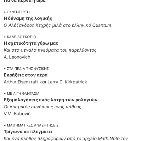
Για να περνά η ώρα
•
ΣΥΝΕΝΤΕΥΞΗ
Η δύναμη της λογικής
Ο Αλέξανδρος Κεχρής μιλά στο ελληνικό Quantum
•
ΚΑΛΕΙΔΟΣΚΟΠΙΟ
Η σχετικότητα γύρω μας
Και στα μεγάλα πνεύματα του παρελθόντος
A. Leonovich
•
ΣΤΑ ΠΕΔΙΑ ΤΗΣ ΦΥΣΙΚΗΣ
Εκρήξεις στον αέρα
Arthur Eisenkraft και Larry D. Kirkpatrick
•
ΜΕ ΛΙΓΗ ΦΑΝΤΑΣΙΑ
Eξομολογήσεις ενός λάτρη των ρολογιών
Οι κοσμικές συνέπειες ενός πάθους
V.M. Babović
•
ΜΑΘΗΜΑΤΙΚΕΣ ΑΝΑΖΗΤΗΣΕΙΣ
Τρίγωνα σε πλέγματα
Και ένα πλήθος πληροφοριών από το αρχείο Math.Note της