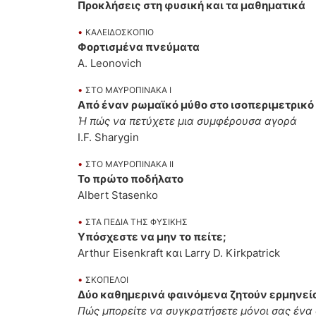
Προκλήσεις στη φυσική και τα μαθηματικά
•
ΚΑΛΕΙΔΟΣΚΟΠΙΟ
Φορτισμένα πνεύματα
A. Leonovich
•
ΣΤΟ ΜΑΥΡΟΠΙΝΑΚΑ Ι
Από έναν ρωμαϊκό μύθο στο ισοπεριμετρικ
Ή πώς να πετύχετε μια συμφέρουσα αγορά
I.F. Sharygin
•
ΣΤΟ ΜΑΥΡΟΠΙΝΑΚΑ ΙΙ
Το πρώτο ποδήλατο
Albert Stasenko
•
ΣΤΑ ΠΕΔΙΑ ΤΗΣ ΦΥΣΙΚΗΣ
Υπόσχεστε να μην το πείτε;
Arthur Eisenkraft και Larry D. Kirkpatrick
•
ΣΚΟΠΕΛΟΙ
Δύο καθημερινά φαινόμενα ζητούν ερμηνεί
Πώς μπορείτε να συγκρατήσετε μόνοι σας ένα ο