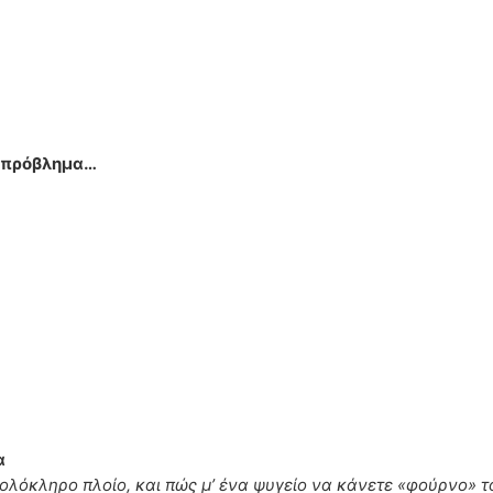
ό πρόβλημα…
α
λόκληρο πλοίο, και πώς μ’ ένα ψυγείο να κάνετε «φούρνο» το