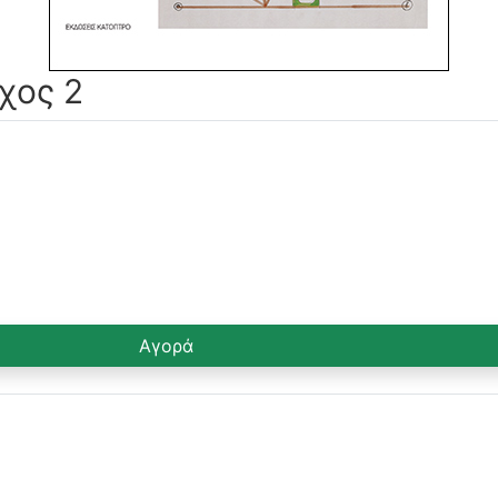
χος 2
Αγορά