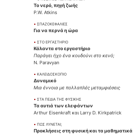
To νερό, πηγή ζωής
P.W. Atkins
•
ΣΠΑΖΟΚΕΦΑΛΙΕΣ
Για να περνά η ώρα
•
ΣΤΟ ΕΡΓΑΣΤΗΡΙΟ
Κάλαντα στο εργαστήριο
Παράγει ήχο ένα κουδούνι στο κενό;
N. Paravyan
•
ΚΑΛΕΙΔΟΣΚΟΠΙΟ
Δυναμικό
Μια έννοια με πολλαπλές μεταμφιέσεις
•
ΣΤΑ ΠΕΔΙΑ ΤΗΣ ΦΥΣΙΚΗΣ
Τα αυτιά των ελεφάντων
Arthur Eisenkraft και Larry D. Kirkpatrick
•
ΠΩΣ ΛΥΝΕΤΑΙ;
Προκλήσεις στη φυσική και τα μαθηματικά