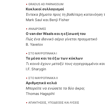
•
GRADUS AD PARNASSUM
Κυκλικοί συλλογισμοί
Έντεκα βήματα προς τη βαθύτερη κατανόηση
Mark Saul και Benji Fisher
•
ΑΝΑΔΡΟΜΕΣ
Ο van der Waals και η εξίσωσή του
Πώς ένα ιδανικό αέριο γίνεται πραγματικό
B. Yavelov
•
ΣΤΟ ΜΑΥΡΟΠΙΝΑΚΑ Ι
Τα μέσα και τα έξω των κύκλων
Τι κοινά έχουν μεταξύ τους εγγεγραμμένοι και
I.F. Sharygin
•
ΣΤΟ ΜΑΥΡΟΠΙΝΑΚΑ ΙΙ
Αριθμητικά κελιά
Μπορείτε να ενώσετε τα δύο άκρα;
Thomas Hagspihl
•
ΑΠΑΝΤΗΣΕΙΣ, ΥΠΟΔΕΙΞΕΙΣ ΚΑΙ ΛΥΣΕΙΣ