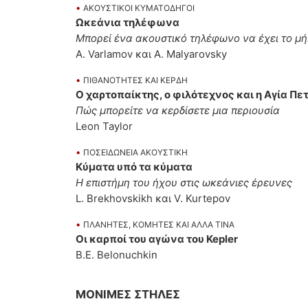
•
ΑΚΟΥΣΤΙΚΟΙ ΚΥΜΑΤΟΔΗΓΟΙ
Ωκεάνια τηλέφωνα
Μπορεί ένα ακουστικό τηλέφωνο να έχει το μή
A. Varlamov και A. Malyarovsky
•
ΠΙΘΑΝΟΤΗΤΕΣ ΚΑΙ ΚΕΡΔΗ
Ο χαρτοπαίκτης, ο φιλότεχνος και η Αγία Π
Πώς μπορείτε να κερδίσετε μια περιουσία
Leon Taylor
•
ΠΟΣΕΙΔΩΝΕΙΑ ΑΚΟΥΣΤΙΚΗ
Κύματα υπό τα κύματα
Η επιστήμη του ήχου στις ωκεάνιες έρευνες
L. Brekhovskikh και V. Kurtepov
•
ΠΛΑΝΗΤΕΣ, ΚΟΜΗΤΕΣ ΚΑΙ ΑΛΛΑ ΤΙΝΑ
Οι καρποί του αγώνα του Kepler
B.E. Belonuchkin
ΜΟΝΙΜΕΣ ΣΤΗΛΕΣ