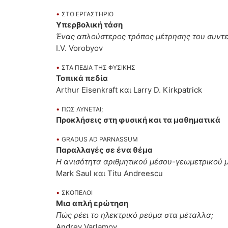
•
ΣΤΟ ΕΡΓΑΣΤΗΡΙΟ
Υπερβολική τάση
Ένας απλούστερος τρόπος μέτρησης του συντε
I.V. Vorobyov
•
ΣΤΑ ΠΕΔΙΑ ΤΗΣ ΦΥΣΙΚΗΣ
Τοπικά πεδία
Arthur Eisenkraft και Larry D. Kirkpatrick
•
ΠΩΣ ΛΥΝΕΤΑΙ;
Προκλήσεις στη φυσική και τα μαθηματικά
•
GRADUS AD PARNASSUM
Παραλλαγές σε ένα θέμα
Η ανισότητα αριθμητικού μέσου-γεωμετρικού 
Mark Saul και Titu Andreescu
•
ΣΚΟΠΕΛΟΙ
Μια απλή ερώτηση
Πώς ρέει το ηλεκτρικό ρεύμα στα μέταλλα;
Andrey Varlamov