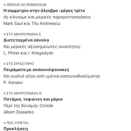
•
GRADUS AD PARNASSUM
Η συμμετρία στην άλγεβρα -μέρος τρίτο
Ας κάνουμε και μερικές παραγοντοποιήσεις
Mark Saul και Titu Andreescu
•
ΣΤΟ ΜΑΥΡΟΠΙΝΑΚΑ ΙΙ
Διατεταγμένα σύνολα
Και μερικές αξιοσημείωτες ανισότητες
L. Pinter και I. Khegedysh
•
ΣΤΟ ΕΡΓΑΣΤΗΡΙΟ
Πειράματα με σαπουνόφουσκες
Και γυαλιά ηλίου από υμένια σαπουνοδιαλύματος
P. Kanaev
•
ΣΤΟ ΜΑΥΡΟΠΙΝΑΚΑ ΙΙΙ
Ποτάμια, τυφώνες και μόρια
Περί της δύναμης Coriolis
Albert Stasenko
•
ΠΩΣ ΛΥΝΕΤΑΙ;
Προκλήσεις