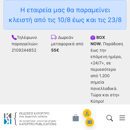
Η εταιρεία μας θα παραμείνει
κλειστή από τις 10/8 έως και τις 23/8
Τηλέφωνο
BOX
Δωρεάν
παραγγελιών:
NOW.
Παράδοση
μεταφορικά από
2109244852
έως την
55€
επόμενη ημέρα,
«24/7», σε
περισσότερα
από 1.200
σημεία
πανελλαδικά.
Tώρα και στην
Κύπρο!
Account
Orders