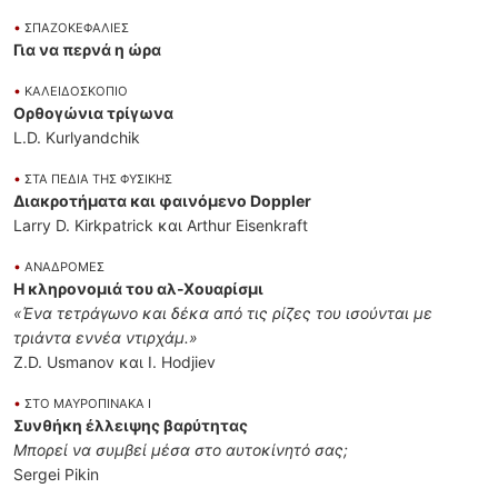
•
ΣΠΑΖΟΚΕΦΑΛΙΕΣ
Για να περνά η ώρα
•
ΚΑΛΕΙΔΟΣΚΟΠΙΟ
Ορθογώνια τρίγωνα
L.D. Kurlyandchik
•
ΣΤΑ ΠΕΔΙΑ ΤΗΣ ΦΥΣΙΚΗΣ
Διακροτήματα και φαινόμενο Doppler
Larry D. Kirkpatrick και Arthur Eisenkraft
•
ΑΝΑΔΡΟΜΕΣ
Η κληρονομιά του αλ-Χουαρίσμι
«Ένα τετράγωνο και δέκα από τις ρίζες του ισούνται με
τριάντα εννέα ντιρχάμ.»
Z.D. Usmanov και I. Hodjiev
•
ΣΤΟ ΜΑΥΡΟΠΙΝΑΚΑ Ι
Συνθήκη έλλειψης βαρύτητας
Μπορεί να συμβεί μέσα στο αυτοκίνητό σας;
Sergei Pikin