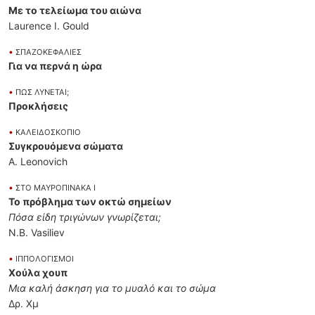
Με το τελείωμα του αιώνα
Laurence I. Gould
•
ΣΠΑΖΟΚΕΦΑΛΙΕΣ
Για να περνά η ώρα
•
ΠΩΣ ΛΥΝΕΤΑΙ;
Προκλήσεις
•
ΚΑΛΕΙΔΟΣΚΟΠΙΟ
Συγκρουόμενα σώματα
A. Leonovich
•
ΣΤΟ ΜΑΥΡΟΠΙΝΑΚΑ Ι
Το πρόβλημα των οκτώ σημείων
Πόσα είδη τριγώνων γνωρίζεται;
N.B. Vasiliev
•
ΙΠΠΟΛΟΓΙΣΜΟΙ
Χούλα χουπ
Μια καλή άσκηση για το μυαλό και το σώμα
Δρ. Χμ