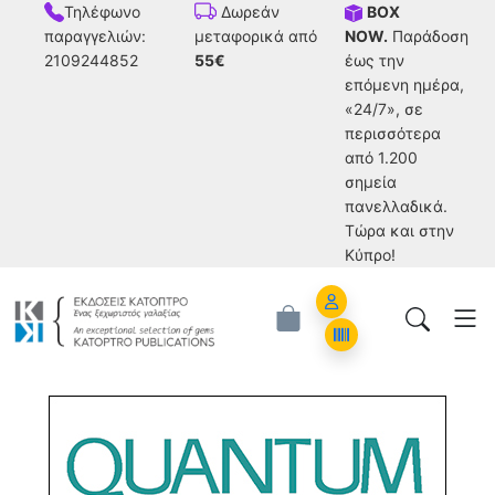
Τηλέφωνο
BOX
Δωρεάν
παραγγελιών:
NOW.
Παράδοση
μεταφορικά από
2109244852
έως την
55€
επόμενη ημέρα,
«24/7», σε
περισσότερα
από 1.200
σημεία
πανελλαδικά.
Tώρα και στην
Κύπρο!
Account
Orders