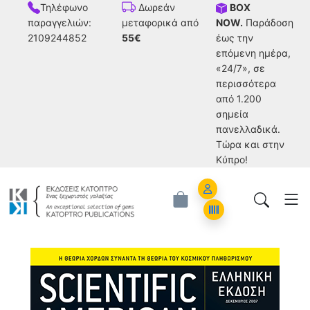
Τηλέφωνο
BOX
Δωρεάν
παραγγελιών:
NOW.
Παράδοση
μεταφορικά από
2109244852
έως την
55€
επόμενη ημέρα,
«24/7», σε
περισσότερα
από 1.200
σημεία
πανελλαδικά.
Tώρα και στην
Κύπρο!
Account
Orders