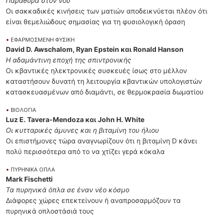
Παράθυρα στον νου
Οι σακκαδικές κινήσεις των ματιών αποδεικνύεται πλέον ότι
είναι θεμελιώδους σημασίας για τη φυσιολογική όραση
•
ΕΦΑΡΜΟΣΜΕΝΗ ΦΥΣΙΚΗ
David D. Awschalom, Ryan Epstein και Ronald Hanson
Η αδαμάντινη εποχή της σπιντρονικής
Οι κβαντικές ηλεκτρονικές συσκευές ίσως στο μέλλον
καταστήσουν δυνατή τη λειτουργία κβαντικών υπολογιστών
κατασκευασμένων από διαμάντι, σε θερμοκρασία δωματίου
•
ΒΙΟΛΟΓΙΑ
Luz E. Tavera-Mendoza και John H. White
Οι κυτταρικές άμυνες και η βιταμίνη του ήλιου
Οι επιστήμονες τώρα αναγνωρίζουν ότι η βιταμίνη D κάνει
πολύ περισσότερα από το να χτίζει γερά κόκαλα
•
ΠΥΡΗΝΙΚΑ ΟΠΛΑ
Mark Fischetti
Τα πυρηνικά όπλα σε έναν νέο κόσμο
Διάφορες χώρες επεκτείνουν ή αναπροσαρμόζουν τα
πυρηνικά οπλοστάσιά τους