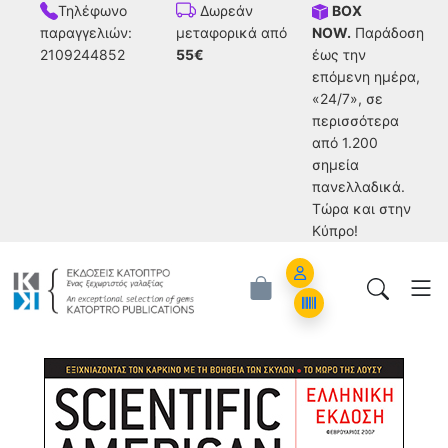
Τηλέφωνο
BOX
Δωρεάν
παραγγελιών:
NOW.
Παράδοση
μεταφορικά από
2109244852
έως την
55€
επόμενη ημέρα,
«24/7», σε
περισσότερα
από 1.200
σημεία
πανελλαδικά.
Tώρα και στην
Κύπρο!
Account
Orders