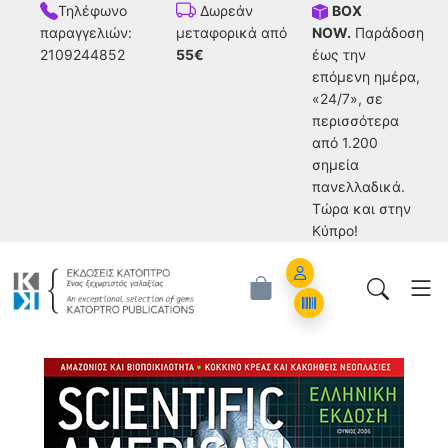
Τηλέφωνο
BOX
Δωρεάν
παραγγελιών:
NOW.
Παράδοση
μεταφορικά από
2109244852
έως την
55€
επόμενη ημέρα,
«24/7», σε
περισσότερα
από 1.200
σημεία
πανελλαδικά.
Tώρα και στην
Κύπρο!
Account
Orders