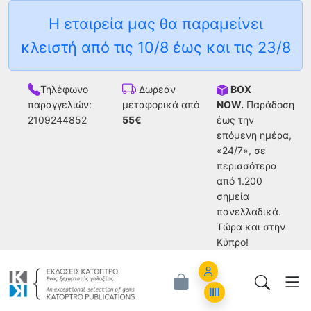
Η εταιρεία μας θα παραμείνει
κλειστή από τις 10/8 έως και τις 23/8
Τηλέφωνο
BOX
Δωρεάν
παραγγελιών:
NOW.
Παράδοση
μεταφορικά από
2109244852
έως την
55€
επόμενη ημέρα,
«24/7», σε
περισσότερα
από 1.200
σημεία
πανελλαδικά.
Tώρα και στην
Κύπρο!
Account
Orders