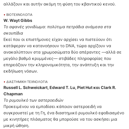
αλλάζουν και αυτήν ακόμη τη φύση του κβαντικού κενού.
•
ΒΙΟΤΕΧΝΟΛΟΓΙΑ
W. Wayt Gibbs
Το αφανές γονιδίωμα: πολύτιμα πετράδια ανάμεσα στα
σκουπίδια
Εκεί που οι επιστήμονες είχαν αρχίσει να πιστεύουν ότι
κατάφεραν να κατανοήσουν το DNA, τώρα αρχίζουν να
ανακαλύπτουν στα χρωμοσώματα δύο απέραντες ―αλλά σε
μεγάλο βαθμό κρυμμένες― στιβάδες πληροφορίας που
επηρεάζουν την κληρονομικότητα, την ανάπτυξη και την
εκδήλωση νόσων.
•
ΔΙΑΣΤΗΜΙΚΗ ΤΕΧΝΟΛΟΓΙΑ
Russell L. Schweickart, Edward T. Lu, Piet Hut και Clark R.
Chapman
Το ρυμουλκό των αστεροειδών
Προκειμένου να εμποδίσει κάποιον αστεροειδή να
συγκρουστεί με τη Γη, ένα διαστημικό ρυμουλκό εφοδιασμένο
με κινητήρες πλάσματος θα μπορούσε να του ασκήσει μια
μικρή ώθηση.