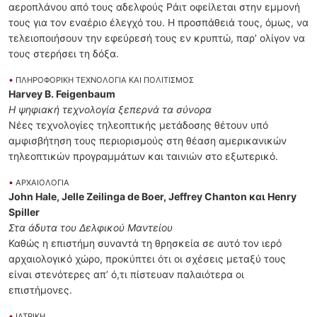
αεροπλάνου από τους αδελφούς Ράιτ οφείλεται στην εμμονή
τους για τον εναέριο έλεγχό του. Η προσπάθειά τους, όμως, να
τελειοποιήσουν την εφεύρεσή τους εν κρυπτώ, παρ’ ολίγον να
τους στερήσει τη δόξα.
•
ΠΛΗΡΟΦΟΡΙΚΗ ΤΕΧΝΟΛΟΓΙΑ ΚΑΙ ΠΟΛΙΤΙΣΜΟΣ
Harvey B. Feigenbaum
Η ψηφιακή τεχνολογία ξεπερνά τα σύνορα
Νέες τεχνολογίες τηλεοπτικής μετάδοσης θέτουν υπό
αμφισβήτηση τους περιορισμούς στη θέαση αμερικανικών
τηλεοπτικών προγραμμάτων και ταινιών στο εξωτερικό.
•
ΑΡΧΑΙΟΛΟΓΙΑ
John Hale, Jelle Zeilinga de Boer, Jeffrey Chanton και Henry
Spiller
Στα άδυτα του Δελφικού Μαντείου
Καθώς η επιστήμη συναντά τη θρησκεία σε αυτό τον ιερό
αρχαιολογικό χώρο, προκύπτει ότι οι σχέσεις μεταξύ τους
είναι στενότερες απ’ ό,τι πίστευαν παλαιότερα οι
επιστήμονες.
•
ΙΑΤΡΙΚΗ