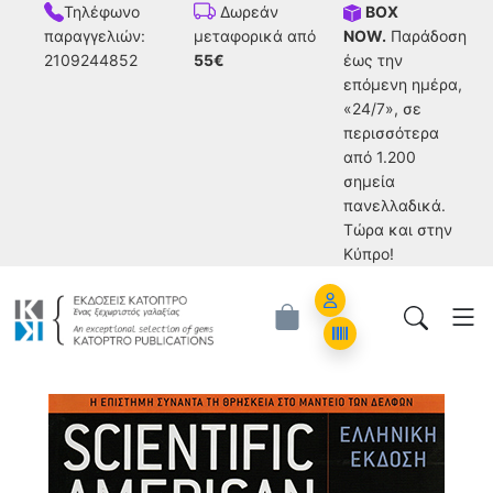
Τηλέφωνο
BOX
Δωρεάν
παραγγελιών:
NOW.
Παράδοση
μεταφορικά από
2109244852
έως την
55€
επόμενη ημέρα,
«24/7», σε
περισσότερα
από 1.200
σημεία
πανελλαδικά.
Tώρα και στην
Κύπρο!
Account
Orders