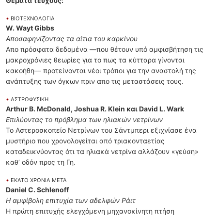
Θέματα τεύχους:
•
ΒΙΟΤΕΧΝΟΛΟΓΙΑ
W. Wayt Gibbs
Αποσαφηνίζοντας τα αίτια του καρκίνου
Απο πρόσφατα δεδομένα ―που θέτουν υπό αμφισβήτηση τις
μακροχρόνιες θεωρίες για το πως τα κύτταρα γίνονται
κακοήθη― προτείνονται νέοι τρόποι για την αναστολή της
ανάπτυξης των όγκων πριν απο τις μεταστάσεις τους.
•
ΑΣΤΡΟΦΥΣΙΚΗ
Arthur B. McDonald, Joshua R. Klein και David L. Wark
Επιλύοντας το πρόβλημα των ηλιακών νετρίνων
Το Αστεροσκοπείο Νετρίνων του Σάντμπερι εξιχνίασε ένα
μυστήριο που χρονολογείται από τριακονταετίας
καταδεικνύοντας ότι τα ηλιακά νετρίνα αλλάζουν «γεύση»
καθ’ οδόν προς τη Γη.
•
ΕΚΑΤΟ ΧΡΟΝΙΑ ΜΕΤΑ
Daniel C. Schlenoff
Η αμφίβολη επιτυχία των αδελφών Ράιτ
Η πρώτη επιτυχής ελεγχόμενη μηχανοκίνητη πτήση