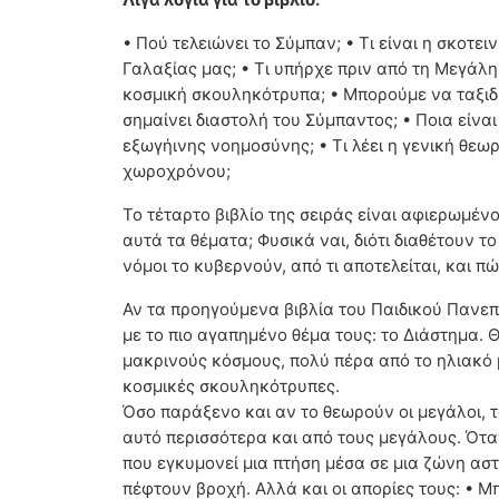
• Πού τελειώνει το Σύμπαν; • Τι είναι η σκοτει
Γαλαξίας μας; • Τι υπήρχε πριν από τη Μεγάλη 
κοσμική σκουληκότρυπα; • Μπορούμε να ταξιδέψ
σημαίνει διαστολή του Σύμπαντος; • Ποια είν
εξωγήινης νοημοσύνης; • Τι λέει η γενική θεωρ
χωροχρόνου;
Το τέταρτο βιβλίο της σειράς είναι αφιερωμέ
αυτά τα θέματα; Φυσικά ναι, διότι διαθέτουν 
νόμοι το κυβερνούν, από τι αποτελείται, και 
Αν τα προηγούμενα βιβλία του Παιδικού Πανεπ
με το πιο αγαπημένο θέμα τους: το Διάστημα.
μακρινούς κόσμους, πολύ πέρα από το ηλιακό 
κοσμικές σκουληκότρυπες.
Όσο παράξενο και αν το θεωρούν οι μεγάλοι, τ
αυτό περισσότερα και από τους μεγάλους. Όταν
που εγκυμονεί μια πτήση μέσα σε μια ζώνη αστε
πέφτουν βροχή. Αλλά και οι απορίες τους: • Μ