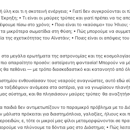
νή ύλη και τι η σκοτεινή ενέργεια; • Γιατί δεν συγκρούονται οι
Έκρηξη; • Τι είναι οι μαύρες τρύπες και γιατί πρέπει να τις α
ουμε πίσω στο χρόνο; • Ποιο είναι το «καύσιμο» του Ήλιου; 
αι τα μικρότερα σωματίδια στη Φύση; • Πώς μπορούμε να συμμ
ία της σχετικότητας του Αϊνστάιν; • Ποιες είναι οι απόψεις το
νο στα μεγάλα ερωτήματα της αστρονομίας και της κοσμολογία
το πιο απαραίτητο προσόν: αστείρευτη φαντασία! Μπορούν να 
πώς θα πεθάνει ― με τρόπο διασκεδαστικό και κατανοητό από ό
ιστημίου ενθουσίασαν τους νεαρούς αναγνώστες, αυτό εδώ σίγ
 Θα ταξιδέψουν ανάμεσα στα αστέρια, για να γνωρίσουν πλανή
μας σύστημα, και θα πλησιάσουν μαύρες τρύπες· θα αναζητήσο
α παιδιά δεν αντιμετωπίζουν το παραμικρό πρόβλημα με το Δι
 μάλιστα πρόκειται για διαστημόπλοια, γαλαξίες, ήλιους και 
ροειδών, ε, τότε οι μικροί μας φίλοι μεταμορφώνονται σε πρα
πορούμε να πλύνουμε τα δόντια μας στο Διάστημα; • Πώς λειτο