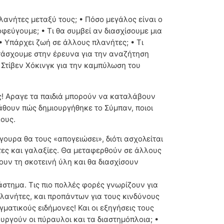
 πλανήτες μεταξύ τους; • Πόσο μεγάλος είναι ο
ποφεύγουμε; • Τι θα συμβεί αν διασχίσουμε μια
• Υπάρχει ζωή σε άλλους πλανήτες; • Τι
ετάσχουμε στην έρευνα για την αναζήτηση
υ Στίβεν Χόκινγκ για την καμπύλωση του
ς! Αραγε τα παιδιά μπορούν να καταλάβουν
μάθουν πώς δημιουργήθηκε το Σύμπαν, ποιοι
λους.
ουρα θα τους «απογειώσει», διότι ασχολείται
τες και γαλαξίες. Θα μεταφερθούν σε άλλους
υν τη σκοτεινή ύλη και θα διασχίσουν
άστημα. Τις πιο πολλές φορές γνωρίζουν για
πλανήτες, και προπάντων για τους κινδύνους
γματικούς ειδήμονες! Και οι εξηγήσεις τους
υργούν οι πύραυλοι και τα διαστημόπλοια; •