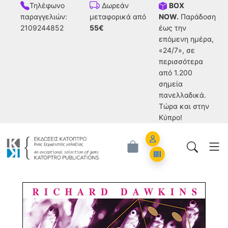
Τηλέφωνο
BOX
Δωρεάν
παραγγελιών:
NOW.
Παράδοση
μεταφορικά από
2109244852
έως την
55€
επόμενη ημέρα,
«24/7», σε
περισσότερα
από 1.200
σημεία
πανελλαδικά.
Tώρα και στην
Κύπρο!
Account
Orders