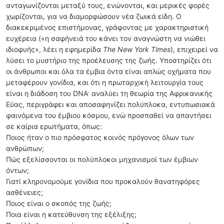
ανταγωνίζονται μεταξύ τους, ενώνονται, και μερικές φορές
χωρίζονται, για να διαμορφώσουν νέα ζωικά είδη. Ο
διακεκριμένος επιστήμονας, γράφοντας με χαρακτηριστική
ευχέρεια («η σαφήνειά του κάνει τον αναγνώστη να νιώθει
ιδιοφυής», λέει η εφημερίδα
The New York Times
), επιχειρεί να
λύσει το μυστήριο της προέλευσης της ζωής. Υποστηρίζει ότι
οι άνθρωποι και όλα τα έμβια όντα είναι απλώς οχήματα που
μεταφέρουν γονίδια, και ότι η πρωταρχική λειτουργία τους
είναι η διάδοση του DNA· αναλύει τη θεωρία της Αφρικανικής
Εύας, περιγράφει και αποσαφηνίζει πολύπλοκα, εντυπωσιακά
φαινόμενα του έμβιου κόσμου, ενώ προσπαθεί να απαντήσει
σε καίρια ερωτήματα, όπως:
Ποιος ήταν ο πιο πρόσφατος κοινός πρόγονος όλων των
ανθρώπων;
Πώς εξελίσσονται οι πολύπλοκοι μηχανισμοί των έμβιων
όντων;
Γιατί κληρονομούμε γονίδια που προκαλούν θανατηφόρες
ασθένειες;
Ποιος είναι ο σκοπός της ζωής;
Ποια είναι η κατεύθυνση της εξέλιξης;