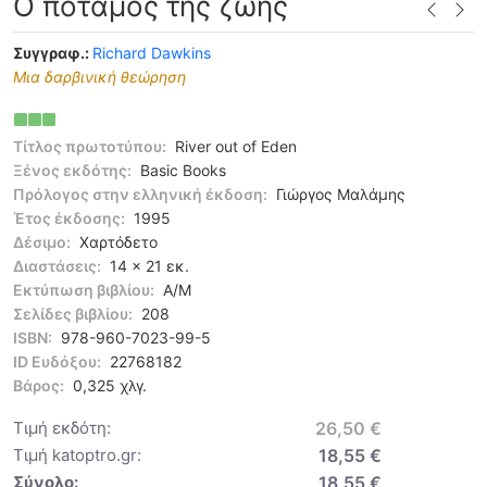
Ο ποταμός της ζωής
Συγγραφ.:
Richard Dawkins
Μια δαρβινική θεώρηση
Τίτλος πρωτοτύπου:
River οut of Eden
Ξένος εκδότης:
Basic Books
Πρόλογος στην ελληνική έκδοση:
Γιώργος Μαλάμης
Έτος έκδοσης:
1995
Δέσιμο:
Χαρτόδετο
Διαστάσεις:
14 x 21 εκ.
Εκτύπωση βιβλίου:
Α/Μ
Σελίδες βιβλίου:
208
ISBN:
978-960-7023-99-5
ID Ευδόξου:
22768182
Βάρος:
0,325 χλγ.
Τιμή εκδότη:
26,50 €
Τιμή katoptro.gr:
18,55 €
Σύνολο:
18,55 €