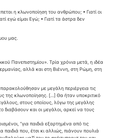
έπεται η κλωνοποίηση του ανθρώπου; • Γιατί οι
τί εγώ είμαι Εγώ; • Γιατί τα άστρα δεν
μου μας.
ικού Πανεπιστημίου». Τρία χρόνια μετά, η ιδέα
ερμανίας, αλλά και στη Βιέννη, στη Ρώμη, στη
 παρακολούθησαν με μεγάλη περιέργεια τις
ς της κλωνοποίησης. […] Θα ήταν υποκριτικό
εγάλους, στους οποίους, λόγω της μεγάλης
ο διαβάσουν και οι μεγάλοι, αρκεί να τους
ισμένοι, “για παιδιά εξαρτημένα από τις
 παιδιά που, έτσι κι αλλιώς, πιάνουν πουλιά
ουβαλούσε μαζί του το σκέιτμπορντ του και