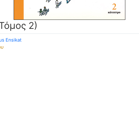
Τόμος 2)
us Ensikat
ου