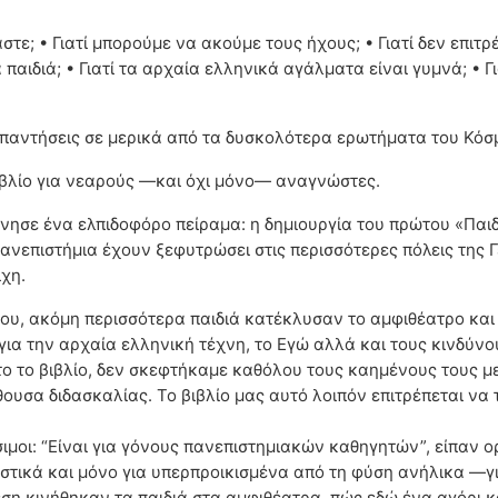
στε; • Γιατί μπορούμε να ακούμε τους ήχους; • Γιατί δεν επιτρ
αιδιά; • Γιατί τα αρχαία ελληνικά αγάλματα είναι γυμνά; • Για
απαντήσεις σε μερικά από τα δυσκολότερα ερωτήματα του Κόσ
ιβλίο για νεαρούς —και όχι μόνο— αναγνώστες.
ίνησε ένα ελπιδοφόρο πείραμα: η δημιουργία του πρώτου «Παιδ
ανεπιστήμια έχουν ξεφυτρώσει στις περισσότερες πόλεις της Γ
ίχη.
ίου, ακόμη περισσότερα παιδιά κατέκλυσαν το αμφιθέατρο και
α την αρχαία ελληνική τέχνη, το Εγώ αλλά και τους κινδύνου
το το βιβλίο, δεν σκεφτήκαμε καθόλου τους καημένους τους μ
ουσα διδασκαλίας. Το βιβλίο μας αυτό λοιπόν επιτρέπεται να τ
ιμοι: “Είναι για γόνους πανεπιστημιακών καθηγητών”, είπαν ορ
τικά και μόνο για υπερπροικισμένα από τη φύση ανήλικα —για
ση κινήθηκαν τα παιδιά στα αμφιθέατρα, πώς εδώ ένα αγόρι κ