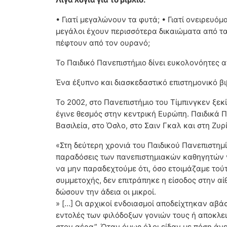
• Γιατί μεγαλώνουν τα φυτά; • Γιατί ονειρευόμα
μεγάλοι έχουν περισσότερα δικαιώματα από τα π
πέφτουν από τον ουρανό;
Το Παιδικό Πανεπιστήμιο δίνει ευκολονόητες 
Ένα έξυπνο και διασκεδαστικό επιστημονικό β
Το 2002, στο Πανεπιστήμιο του Τίμπινγκεν ξεκ
έγινε θεσμός στην κεντρική Ευρώπη. Παιδικά Π
Βασιλεία, στο Όσλο, στο Σαιν Γκαλ και στη Ζυρ
«Στη δεύτερη χρονιά του Παιδικού Πανεπιστημ
παραδόσεις των πανεπιστημιακών καθηγητών γι
να μην παραδεχτούμε ότι, όσο ετοιμάζαμε τού
συμμετοχής, δεν επιτράπηκε η είσοδος στην αίθ
δώσουν την άδεια οι μικροί.
» […] Οι αρχικοί ενδοιασμοί αποδείχτηκαν αβάσ
εντολές των φιλόδοξων γονιών τους ή αποκλεισ
στον αέρα”. Όταν όμως όλοι είδαν με πόση άνε