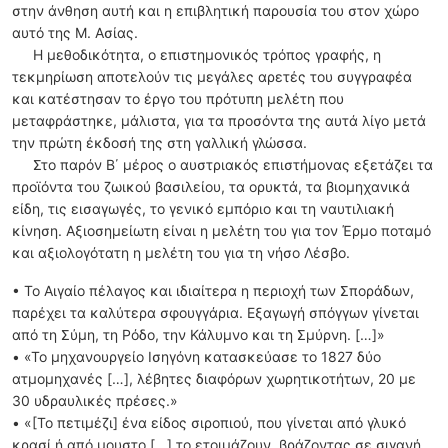
στην άνθηση αυτή και η επιβλητική παρουσία του στον χώρο
αυτό της Μ. Ασίας.
Η μεθοδικότητα, ο επιστημονικός τρόπος γραφής, η
τεκμηρίωση αποτελούν τις μεγάλες αρετές του συγγραφέα
και κατέστησαν το έργο του πρότυπη μελέτη που
μεταφράστηκε, μάλιστα, για τα προσόντα της αυτά λίγο μετά
την πρώτη έκδοσή της στη γαλλική γλώσσα.
Στο παρόν Β΄ μέρος ο αυστριακός επιστήμονας εξετάζει τα
προϊόντα του ζωικού βασιλείου, τα ορυκτά, τα βιομηχανικά
είδη, τις εισαγωγές, το γενικό εμπόριο και τη ναυτιλιακή
κίνηση. Αξιοσημείωτη είναι η μελέτη του για τον Έρμο ποταμό
και αξιολογότατη η μελέτη του για τη νήσο Λέσβο.
• Το Αιγαίο πέλαγος και ιδιαίτερα η περιοχή των Σποράδων,
παρέχει τα καλύτερα σφουγγάρια. Εξαγωγή σπόγγων γίνεται
από τη Σύμη, τη Ρόδο, την Κάλυμνο και τη Σμύρνη. […]»
• «Το μηχανουργείο Ισηγόνη κατασκεύασε το 1827 δύο
ατμομηχανές […], λέβητες διαφόρων χωρητικοτήτων, 20 με
30 υδραυλικές πρέσες.»
• «[Το πετιμέζι] ένα είδος σιροπιού, που γίνεται από γλυκό
κρασί ή από μουστο […] το ετοιμάζουν, βράζοντας σε σιγανή