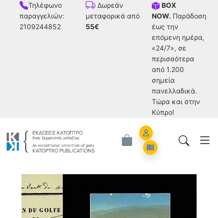
Τηλέφωνο
BOX
Δωρεάν
παραγγελιών:
NOW.
Παράδοση
μεταφορικά από
2109244852
έως την
55€
επόμενη ημέρα,
«24/7», σε
περισσότερα
από 1.200
σημεία
πανελλαδικά.
Tώρα και στην
Κύπρο!
Account
Orders