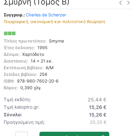
Σμύρνη (Τόμος Β)
Συγγραφ.:
Charles de Scherzer
Γεωγραφική, οικονομική και πολιτιστική θεώρηση
Τίτλος πρωτοτύπου:
Smyrne
Έτος έκδοσης:
1995
Δέσιμο:
Χαρτόδετο
Διαστάσεις:
14 x 21 εκ.
Εκτύπωση βιβλίου:
Α/Μ
Σελίδες βιβλίου:
256
ISBN:
978-960-7602-20-6
Βάρος:
0,390 χλγ.
Τιμή εκδότη:
25,44 €
Τιμή katoptro.gr:
15,26 €
Σύνολο:
15,26 €
Προηγούμενη τιμή:
20,35 €
Ποσότητα: