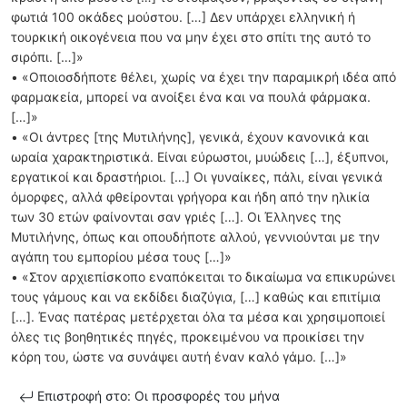
φωτιά 100 οκάδες μούστου. […] Δεν υπάρχει ελληνική ή
τουρκική οικογένεια που να μην έχει στο σπίτι της αυτό το
σιρόπι. […]»
• «Οποιοσδήποτε θέλει, χωρίς να έχει την παραμικρή ιδέα από
φαρμακεία, μπορεί να ανοίξει ένα και να πουλά φάρμακα.
[…]»
• «Οι άντρες [της Μυτιλήνης], γενικά, έχουν κανονικά και
ωραία χαρακτηριστικά. Είναι εύρωστοι, μυώδεις […], έξυπνοι,
εργατικοί και δραστήριοι. […] Οι γυναίκες, πάλι, είναι γενικά
όμορφες, αλλά φθείρονται γρήγορα και ήδη από την ηλικία
των 30 ετών φαίνονται σαν γριές […]. Οι Έλληνες της
Μυτιλήνης, όπως και οπουδήποτε αλλού, γεννιούνται με την
αγάπη του εμπορίου μέσα τους […]»
• «Στον αρχιεπίσκοπο εναπόκειται το δικαίωμα να επικυρώνει
τους γάμους και να εκδίδει διαζύγια, […] καθώς και επιτίμια
[…]. Ένας πατέρας μετέρχεται όλα τα μέσα και χρησιμοποιεί
όλες τις βοηθητικές πηγές, προκειμένου να προικίσει την
κόρη του, ώστε να συνάψει αυτή έναν καλό γάμο. […]»
Επιστροφή στο: Οι προσφορές του μήνα