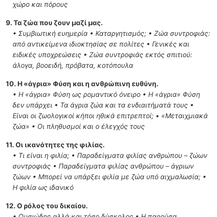
χώρο και πόρους
9. Τα ζώα που ζουν μαζί μας.
• Συμβιωτική ευημερία • Καταργητισμός; • Ζώα συντροφιάς:
από αντικείμενα ιδιοκτησίας σε πολίτες • Γενικές και
ειδικές υποχρεώσεις • Ζώα συντροφιάς εκτός σπιτιού:
άλογα, βοοειδή, πρόβατα, κοτόπουλα
10. Η «άγρια» Φύση και η ανθρώπινη ευθύνη.
• Η «άγρια» Φύση ως ρομαντικό όνειρο • Η «άγρια» Φύση
δεν υπάρχει • Τα άγρια ζώα και τα ενδιαιτήματά τους •
Είναι οι ζωολογικοί κήποι ηθικά επιτρεπτοί; • «Μεταιχμιακά
ζώα» • Οι πληθυσμοί και ο έλεγχός τους
11. Οι ικανότητες της φιλίας.
• Τι είναι η φιλία; • Παραδείγματα φιλίας ανθρώπου – ζώων
συντροφιάς • Παραδείγματα φιλίας ανθρώπου – άγριων
ζώων • Μπορεί να υπάρξει φιλία με ζώα υπό αιχμαλωσία; •
Η φιλία ως ιδανικό
12. Ο ρόλος του δικαίου.
• Ουσιώδης αλλά και τόσο δύσκολος • Η παρούσα