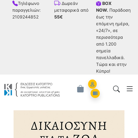
Τηλέφωνο
BOX
Δωρεάν
παραγγελιών:
NOW.
Παράδοση
μεταφορικά από
2109244852
έως την
55€
επόμενη ημέρα,
«24/7», σε
περισσότερα
από 1.200
σημεία
πανελλαδικά.
Tώρα και στην
Κύπρο!
Account
Orders