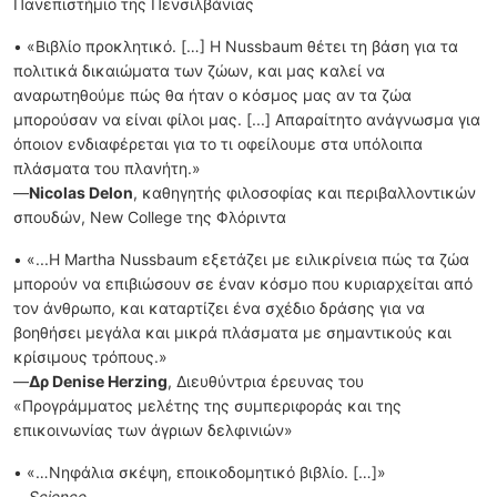
Πανεπιστήμιο της Πενσιλβάνιας
• «Βιβλίο προκλητικό. […] Η Nussbaum θέτει τη βάση για τα
πολιτικά δικαιώματα των ζώων, και μας καλεί να
αναρωτηθούμε πώς θα ήταν ο κόσμος μας αν τα ζώα
μπορούσαν να είναι φίλοι μας. [...] Aπαραίτητο ανάγνωσμα για
όποιον ενδιαφέρεται για το τι οφείλουμε στα υπόλοιπα
πλάσματα του πλανήτη.»
—
Nicolas Delon
, καθηγητής φιλοσοφίας και περιβαλλοντικών
σπουδών, New College της Φλόριντα
• «...Η Martha Nussbaum εξετάζει με ειλικρίνεια πώς τα ζώα
μπορούν να επιβιώσουν σε έναν κόσμο που κυριαρχείται από
τον άνθρωπο, και καταρτίζει ένα σχέδιο δράσης για να
βοηθήσει μεγάλα και μικρά πλάσματα με σημαντικούς και
κρίσιμους τρόπους.»
—
Δρ Denise Herzing
, Διευθύντρια έρευνας του
«Προγράμματος μελέτης της συμπεριφοράς και της
επικοινωνίας των άγριων δελφινιών»
• «…Νηφάλια σκέψη, εποικοδομητικό βιβλίο. […]»
―
Science