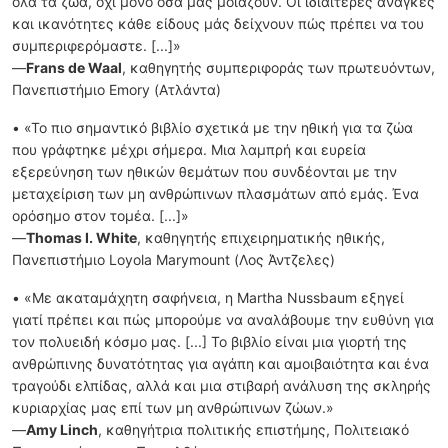
όλα τα ζώα, όχι μόνο όσα μας μοιάζουν. Οι ιδιαίτερες ανάγκες
και ικανότητες κάθε είδους μάς δείχνουν πώς πρέπει να του
συμπεριφερόμαστε. [...]»
—
Frans de Waal
, καθηγητής συμπεριφοράς των πρωτευόντων,
Πανεπιστήμιο Emory (Ατλάντα)
• «Το πιο σημαντικό βιβλίο σχετικά με την ηθική για τα ζώα
που γράφτηκε μέχρι σήμερα. Μια λαμπρή και ευρεία
εξερεύνηση των ηθικών θεμάτων που συνδέονται με την
μεταχείριση των μη ανθρώπινων πλασμάτων από εμάς. Ένα
ορόσημο στον τομέα. [...]»
—
Thomas I. White
, καθηγητής επιχειρηματικής ηθικής,
Πανεπιστήμιο Loyola Marymount (Λος Άντζελες)
• «Με ακαταμάχητη σαφήνεια, η Martha Nussbaum εξηγεί
γιατί πρέπει και πώς μπορούμε να αναλάβουμε την ευθύνη για
τον πολυειδή κόσμο μας. [...] Το βιβλίο είναι μια γιορτή της
ανθρώπινης δυνατότητας για αγάπη και αμοιβαιότητα και ένα
τραγούδι ελπίδας, αλλά και μια στιβαρή ανάλυση της σκληρής
κυριαρχίας μας επί των μη ανθρώπινων ζώων.»
—
Amy Linch
, καθηγήτρια πολιτικής επιστήμης, Πολιτειακό