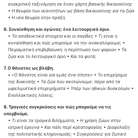
συγκριτική ταξινόμηση σε έναν χάρτη βασικής δικαιοσύνης
• Η θεωρία των ικανοτήτων ως βάση δικαιοσύνης για τα ζώα
• Η νέα θεωρία στην πράξη
6. Συναίσθηση και αγώνας: ένα λειτουργικό όριο.
• Τα αποδεικτικά στοιχεία και οι παγίδες • Τι είναι η
συναίσθηση και πώς μπορούμε να την ανακαλύψουμε; •
Πειραματική επιβεβαίωση: η περίπτωση των ψαριών • Τα
ζώα και το λειτουργικό όριο • Και τα φυτά;
7. Ο θάνατος ως βλάβη.
• «Ο θάνατος είναι για εμάς ένα τίποτε» • Το επιχείρημα
της διακοπής • Τα ζώα που σκοτώνουμε: πέρα από τα
ωφελιμιστικά επιχειρήματα • Υπέρ των ηθικών δυσκολιών •
Εναλλακτικές λύσεις;
8. Τραγικές συγκρούσεις και πώς μπορούμε να τις
υπερβούμε.
• Τι είναι τα τραγικά διλήμματα; • Η χρήση ζώων στην
ιατρική έρευνα • Και πάλι περί κρεατοφαγίας • Διαφύλαξη
της πολιτιστικής κληρονομιάς; • Συγκρούσεις για ζωτικό