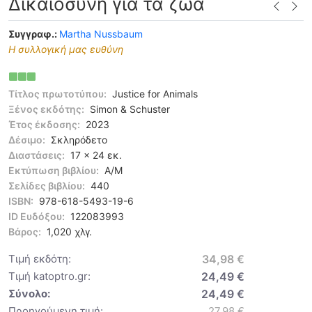
Δικαιοσύνη για τα ζώα
Συγγραφ.:
Martha Nussbaum
Η συλλογική μας ευθύνη
Τίτλος πρωτοτύπου:
Justice for Animals
Ξένος εκδότης:
Simon & Schuster
Έτος έκδοσης:
2023
Δέσιμο:
Σκληρόδετο
Διαστάσεις:
17 x 24 εκ.
Εκτύπωση βιβλίου:
Α/Μ
Σελίδες βιβλίου:
440
ISBN:
978-618-5493-19-6
ID Ευδόξου:
122083993
Βάρος:
1,020 χλγ.
Τιμή εκδότη:
34,98 €
Τιμή katoptro.gr:
24,49 €
Σύνολο:
24,49 €
Προηγούμενη τιμή:
27,98 €