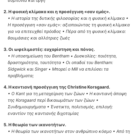
συμπόνια και οργή
2. Η φυσική κλίμακα και η προσέγγιση «σαν εμάς».
• Η ιστορία της δυτικής φιλοσοφίας και η φυσική κλίμακα •
Η προσέγγιση «σαν εμάς»: αξιοποιώντας τη φυσική κλίμακα
για να επιτευχθεί πρόοδος • Πέρα από τη φυσική κλίμακα:
θαυμάσιες και αλλότριες ζωές
3. Οι ωφελιμιστές: ευχαρίστηση και πόνος.
• Η υποσημείωση του Bentham • Δυσκολίες: ποιότητα,
δραστηριότητα, ταυτότητα • Οι οπαδοί του Bentham:
Sidgwick και Singer • Μπορεί ο Mill να επιλύσει τα
προβλήματα;
4. Η καντιανή προσέγγιση της Christine Korsgaard.
• Ο Kant για τη μεταχείριση των ζώων • Η καντιανή άποψη
της Korsgaard περί δικαιωμάτων των ζώων •
Συνδημιουργήματα • Ένστικτο, πολιτισμός, επιλογή:
εναντίον της καντιανής διχοτομίας
5. Η θεωρία των ικανοτήτων.
• Η θεωρία των ικανοτήτων στον ανθρώπινο κόσμο • Από τη