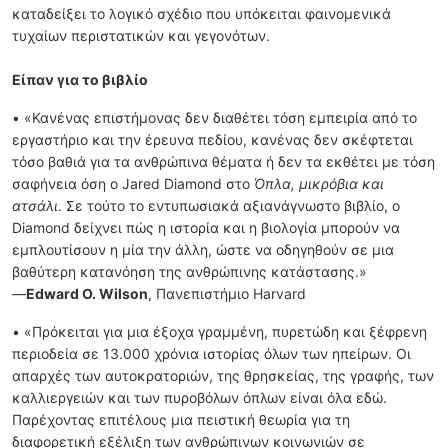
καταδείξει το λογικό σχέδιο που υπόκειται φαινομενικά
τυχαίων περιστατικών και γεγονότων.
Είπαν για το βιβλίο
• «Κανένας επιστήμονας δεν διαθέτει τόση εμπειρία από το
εργαστήριο και την έρευνα πεδίου, κανένας δεν σκέφτεται
τόσο βαθιά για τα ανθρώπινα θέματα ή δεν τα εκθέτει με τόση
σαφήνεια όση ο Jared Diamond στο
Όπλα, μικρόβια και
ατσάλι
. Σε τούτο το εντυπωσιακά αξιανάγνωστο βιβλίο, ο
Diamond δείχνει πώς η ιστορία και η βιολογία μπορούν να
εμπλουτίσουν η μία την άλλη, ώστε να οδηγηθούν σε μια
βαθύτερη κατανόηση της ανθρώπινης κατάστασης.»
—
Edward O. Wilson
, Πανεπιστήμιο Harvard
• «Πρόκειται για μια έξοχα γραμμένη, πυρετώδη και ξέφρενη
περιοδεία σε 13.000 χρόνια ιστορίας όλων των ηπείρων. Οι
απαρχές των αυτοκρατοριών, της θρησκείας, της γραφής, των
καλλιεργειών και των πυροβόλων όπλων είναι όλα εδώ.
Παρέχοντας επιτέλους μια πειστική θεωρία για τη
διαφορετική εξέλιξη των ανθρώπινων κοινωνιών σε