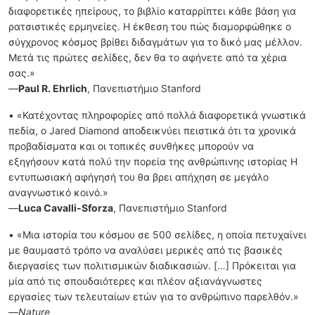
διαφορετικές ηπείρους, το βιβλίο καταρρίπτει κάθε βάση για
ρατσιστικές ερμηνείες. Η έκθεση του πώς διαμορφώθηκε ο
σύγχρονος κόσμος βρίθει διδαγμάτων για το δικό μας μέλλον.
Μετά τις πρώτες σελίδες, δεν θα το αφήνετε από τα χέρια
σας.»
—
Paul R. Ehrlich
, Πανεπιστήμιο Stanford
• «Κατέχοντας πληροφορίες από πολλά διαφορετικά γνωστικά
πεδία, ο Jared Diamond αποδεικνύει πειστικά ότι τα χρονικά
προβαδίσματα και οι τοπικές συνθήκες μπορούν να
εξηγήσουν κατά πολύ την πορεία της ανθρώπινης ιστορίας Η
εντυπωσιακή αφήγησή του θα βρει απήχηση σε μεγάλο
αναγνωστικό κοινό.»
—
Luca
Cavalli-
Sforza
, Πανεπιστήμιο Stanford
• «Μια ιστορία του κόσμου σε 500 σελίδες, η οποία πετυχαίνει
με θαυμαστό τρόπο να αναλύσει μερικές από τις βασικές
διεργασίες των πολιτισμικών διαδικασιών. […] Πρόκειται για
μία από τις σπουδαιότερες και πλέον αξιανάγνωστες
εργασίες των τελευταίων ετών για το ανθρώπινο παρελθόν.»
—
Nature