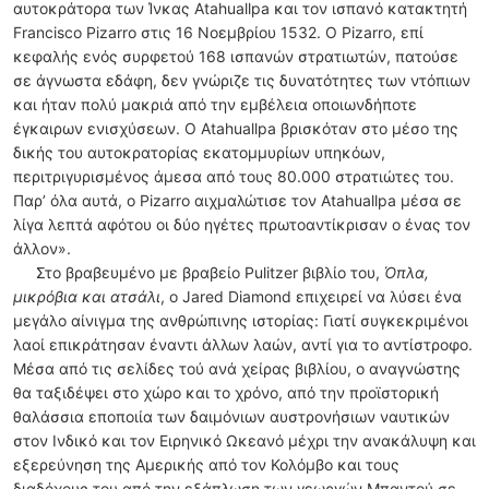
αυτοκράτορα των Ίνκας Atahuallpa και τον ισπανό κατακτητή
Francisco Pizarro στις 16 Νοεμβρίου 1532. Ο Pizarro, επί
κεφαλής ενός συρφετού 168 ισπανών στρατιωτών, πατούσε
σε άγνωστα εδάφη, δεν γνώριζε τις δυνατότητες των ντόπιων
και ήταν πολύ μακριά από την εμβέλεια οποιωνδήποτε
έγκαιρων ενισχύσεων. Ο Atahuallpa βρισκόταν στο μέσο της
δικής του αυτοκρατορίας εκατομμυρίων υπηκόων,
περιτριγυρισμένος άμεσα από τους 80.000 στρατιώτες του.
Παρ’ όλα αυτά, ο Pizarro αιχμαλώτισε τον Atahuallpa μέσα σε
λίγα λεπτά αφότου οι δύο ηγέτες πρωτοαντίκρισαν ο ένας τον
άλλον».
Στο βραβευμένο με βραβείο Pulitzer βιβλίο του,
Όπλα,
μικρόβια και ατσάλι
, ο Jared Diamond επιχειρεί να λύσει ένα
μεγάλο αίνιγμα της ανθρώπινης ιστορίας: Γιατί συγκεκριμένοι
λαοί επικράτησαν έναντι άλλων λαών, αντί για το αντίστροφο.
Μέσα από τις σελίδες τού ανά χείρας βιβλίου, ο αναγνώστης
θα ταξιδέψει στο χώρο και το χρόνο, από την προϊστορική
θαλάσσια εποποιία των δαιμόνιων αυστρονήσιων ναυτικών
στον Ινδικό και τον Ειρηνικό Ωκεανό μέχρι την ανακάλυψη και
εξερεύνηση της Αμερικής από τον Κολόμβο και τους
διαδόχους του από την εξάπλωση των γεωργών Μπαντού σε