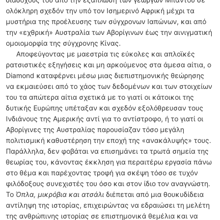
ολόκληρη σχεδόν την υπό τον Ισημερινό Αφρική μέχρι τα
μυστήρια της προέλευσης των σύγχρονων Ιαπώνων, και από
την «εχθρική» Αυστραλία των Αβορίγινων έως την αινιγματική
ομοιομορφία της σύγχρονης Κίνας.
Αποφεύγοντας με μαεστρία τις εύκολες και απλοϊκές
ρατσιστικές εξηγήσεις και μη αρκούμενος στα άμεσα αίτια, ο
Diamond καταφέρνει μέσω μιας διεπιστημονικής θεώρησης
να εκμαιεύσει από το χάος των δεδομένων και των στοιχείων
του τα απώτερα αίτια σχετικά με το γιατί οι κάτοικοι της
δυτικής Ευρώπης υπέταξαν και σχεδόν εξολόθρευσαν τους
Ινδιάνους της Αμερικής αντί για το αντίστροφο, ή το γιατί οι
Αβορίγινες της Αυστραλίας παρουσίαζαν τόσο μεγάλη
πολιτισμική καθυστέρηση την εποχή της «ανακάλυψής» τους.
Παράλληλα, δεν φοβάται να επισημάνει τα τρωτά σημεία της
θεωρίας του, κάνοντας έκκληση για περαιτέρω εργασία πάνω
στο θέμα και παρέχοντας τροφή για σκέψη τόσο σε τυχόν
φιλόδοξους συνεχιστές του όσο και στον ίδιο τον αναγνώστη.
Το
Όπλα, μικρόβια και ατσάλι
διέπεται από μια θουκυδίδεια
αντίληψη της ιστορίας, επιχειρώντας να εδραιώσει τη μελέτη
της ανθρώπινης ιστορίας σε επιστημονικά θεμέλια και να