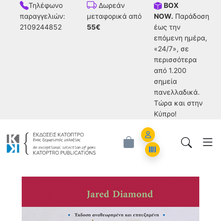
Τηλέφωνο
BOX
Δωρεάν
παραγγελιών:
NOW.
Παράδοση
μεταφορικά από
2109244852
έως την
55€
επόμενη ημέρα,
«24/7», σε
περισσότερα
από 1.200
σημεία
πανελλαδικά.
Tώρα και στην
Κύπρο!
Account
Orders