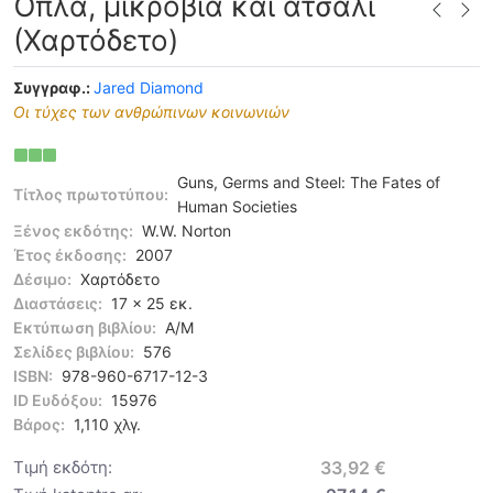
Όπλα, μικρόβια και ατσάλι
(Χαρτόδετο)
Συγγραφ.:
Jared Diamond
Οι τύχες των ανθρώπινων κοινωνιών
Guns, Germs and Steel: The Fates of
Τίτλος πρωτοτύπου:
Human Societies
Ξένος εκδότης:
W.W. Norton
Έτος έκδοσης:
2007
Δέσιμο:
Χαρτόδετο
Διαστάσεις:
17 x 25 εκ.
Εκτύπωση βιβλίου:
Α/Μ
Σελίδες βιβλίου:
576
ISBN:
978-960-6717-12-3
ID Ευδόξου:
15976
Βάρος:
1,110 χλγ.
Τιμή εκδότη:
33,92 €