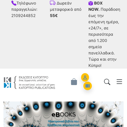
Τηλέφωνο
BOX
Δωρεάν
παραγγελιών:
NOW.
Παράδοση
μεταφορικά από
2109244852
έως την
55€
επόμενη ημέρα,
«24/7», σε
περισσότερα
από 1.200
σημεία
πανελλαδικά.
Tώρα και στην
Κύπρο!
Account
Orders
Ηλεκτρονικά Βιβλία