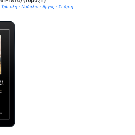
61-1874) (Τόμος Γ)
 Τρίπολη - Ναύπλιο - Άργος - Σπάρτη