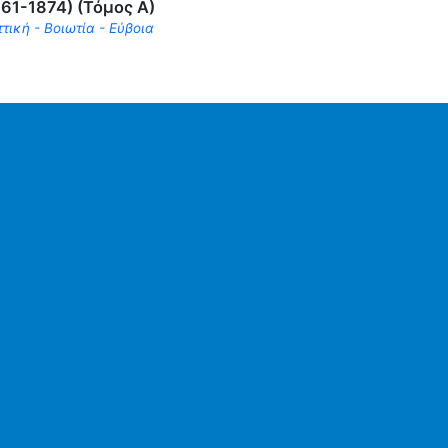
861-1874) (Τόμος Α)
τική - Βοιωτία - Εύβοια