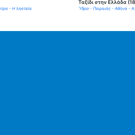
Ταξίδι στην Ελλάδα (1
άτρα - Η ληστεία
Ύδρα - Πειραιάς - Αθήνα - Ατ