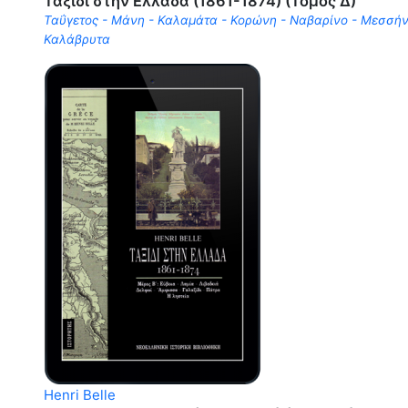
Ταξίδι στην Ελλάδα (1861-1874) (Τόμος Δ)
Ταΰγετος - Μάνη - Καλαμάτα - Κορώνη - Ναβαρίνο - Μεσσήνη
Καλάβρυτα
Henri Belle