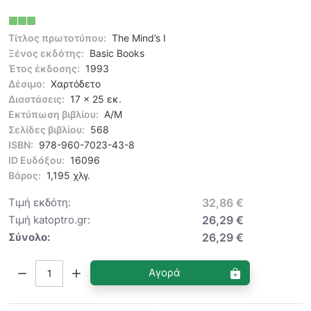
Τίτλος πρωτοτύπου:
The Mind’s I
Ξένος εκδότης:
Basic Books
Έτος έκδοσης:
1993
Δέσιμο:
Χαρτόδετο
Διαστάσεις:
17 x 25 εκ.
Εκτύπωση βιβλίου:
Α/Μ
Σελίδες βιβλίου:
568
ISBN:
978-960-7023-43-8
ID Ευδόξου:
16096
Βάρος:
1,195 χλγ.
Τιμή εκδότη:
32,86 €
Τιμή katoptro.gr:
26,29 €
Σύνολο:
26,29 €
Ποσότητα:
Αγορά