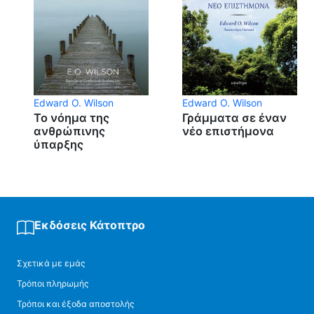
Edward O. Wilson
Edward O. Wilson
Το νόημα της
Γράμματα σε έναν
ανθρώπινης
νέο επιστήμονα
ύπαρξης
Εκδόσεις Κάτοπτρο
Σχετικά με εμάς
Τρόποι πληρωμής
Τρόποι και έξοδα αποστολής