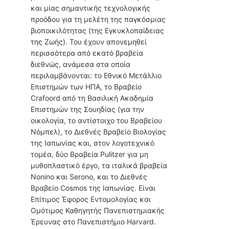
και μίας σημαντικής τεχνολογικής
προόδου για τη μελέτη της παγκόσμιας
βιοποικιλότητας (της Εγκυκλοπαίδειας
της Ζωής). Του έχουν απονεμηθεί
περισσότερα από εκατό βραβεία
διεθνώς, ανάμεσα στα οποία
περιλαμβάνονται: το Εθνικό Μετάλλιο
Επιστημών των ΗΠΑ, το Βραβείο
Crafoord από τη Βασιλική Ακαδημία
Επιστημών της Σουηδίας (για την
οικολογία, το αντίστοιχο του Βραβείου
Νόμπελ), το Διεθνές Βραβείο Βιολογίας
της Ιαπωνίας και, στον λογοτεχνικό
τομέα, δύο Βραβεία Pulitzer για μη
μυθοπλαστικό έργο, τα ιταλικά βραβεία
Nonino και Serono, και το Διεθνές
Βραβείο Cosmos της Ιαπωνίας. Είναι
Επίτιμος Έφορος Εντομολογίας και
Ομότιμος Καθηγητής Πανεπιστημιακής
Έρευνας στο Πανεπιστήμιο Harvard.