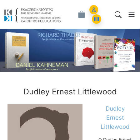
Εκδόσεις Κάτοπτρο - Επιστημονικά Β
Account
Orders
ious
Dudley Ernest Littlewood
Dudley
Ernest
Littlewood
Ο Dudley Ernest