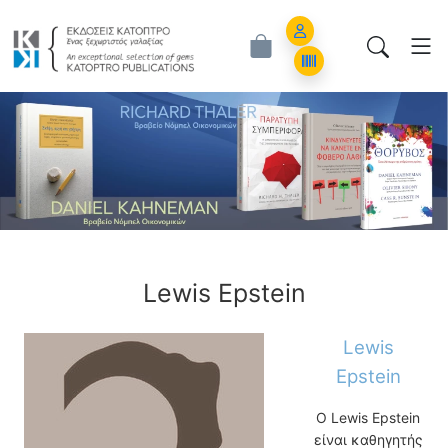
Εκδόσεις Κάτοπτρο - Επιστημονικά Β
Account
Orders
ious
Lewis Epstein
Lewis
Epstein
Ο Lewis Epstein
είναι καθηγητής