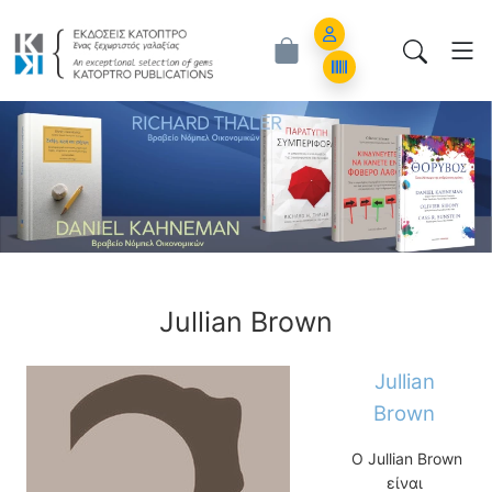
Εκδόσεις Κάτοπτρο - Επιστημονικά Β
Account
Orders
ious
Jullian Brown
Jullian
Brown
Ο Jullian Brown
είναι