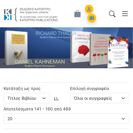
Εκδόσεις Κάτοπτρο - Επιστημονικά Β
Account
Orders
ious
Κατάταξη ως προς
Επιλογή συγγραφέα
Αποτελέσματα 141 - 160 από 489