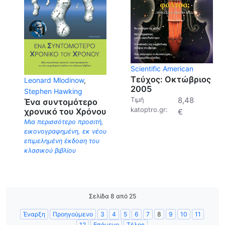
Scientific American
Τεύχος: Οκτώβριος
Leonard Mlodinow
,
2005
Stephen Hawking
Τιμή
8,48
Ένα συντομότερο
katoptro.gr:
χρονικό του Χρόνου
€
Μια περισσότερο προσιτή,
εικονογραφημένη, εκ νέου
επιμελημένη έκδοση του
κλασικού βιβλίου
Σελίδα 8 από 25
Έναρξη
Προηγούμενο
3
4
5
6
7
8
9
10
11
12
Επόμενο
Τέλος