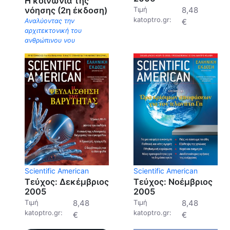
Η κοινωνία της
νόησης (2η έκδοση)
Τιμή
8,48
katoptro.gr:
Αναλύοντας την
€
αρχιτεκτονική του
ανθρώπινου νου
Scientific American
Scientific American
Τεύχος: Δεκέμβριος
Τεύχος: Νοέμβριος
2005
2005
Τιμή
8,48
Τιμή
8,48
katoptro.gr:
katoptro.gr:
€
€