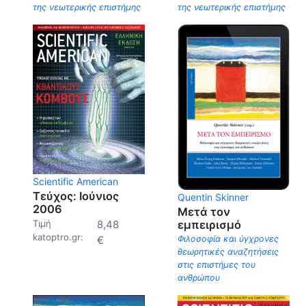
της νεωτερικής επιστήμης
της νεωτερικής επιστήμης
Scientific American
Τεύχος: Ιούνιος
Quentin Skinner
2006
Μετά τον
εμπειρισμό
Τιμή
8,48
katoptro.gr:
Φιλοσοφία και ύγχρονες
€
θεωρητικές αναζητήσεις
στις επιστήμες του
ανθρώπου