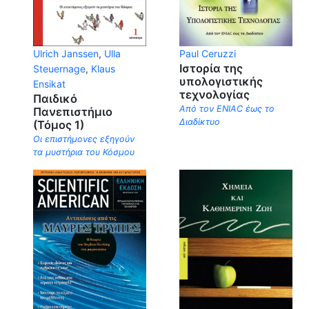
Ulrich Janssen
,
Ulla
Paul Ceruzzi
Ιστορία της
Steuernage
,
Klaus
υπολογιστικής
Ensikat
τεχνολογίας
Παιδικό
Από τον ENIAC έως το
Πανεπιστήμιο
Διαδίκτυο
(Τόμος 1)
Οι επιστήμονες εξηγούν
τα μυστήρια του Κόσμου