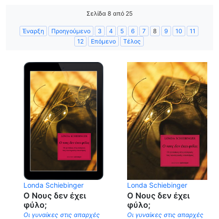
Σελίδα 8 από 25
Έναρξη
Προηγούμενο
3
4
5
6
7
8
9
10
11
12
Επόμενο
Τέλος
Londa Schiebinger
Londa Schiebinger
Ο Νους δεν έχει
Ο Νους δεν έχει
φύλο;
φύλο;
Οι γυναίκες στις απαρχές
Οι γυναίκες στις απαρχές