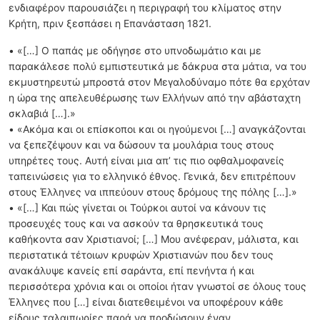
ενδιαφέρον παρουσιάζει η περιγραφή του κλίματος στην
Κρήτη, πριν ξεσπάσει η Επανάσταση 1821.
• «[…] Ο παπάς με οδήγησε στο υπνοδωμάτιο και με
παρακάλεσε πολύ εμπιστευτικά με δάκρυα στα μάτια, να του
εκμυστηρευτώ μπροστά στον Μεγαλοδύναμο πότε θα ερχόταν
η ώρα της απελευθέρωσης των Ελλήνων από την αβάσταχτη
σκλαβιά […].»
• «Ακόμα και οι επίσκοποι και οι ηγούμενοι […] αναγκάζονται
να ξεπεζέψουν και να δώσουν τα μουλάρια τους στους
υπηρέτες τους. Αυτή είναι μια απ’ τις πιο οφθαλμοφανείς
ταπεινώσεις για το ελληνικό έθνος. Γενικά, δεν επιτρέπουν
στους Έλληνες να ιππεύουν στους δρόμους της πόλης […].»
• «[…] Και πώς γίνεται οι Τούρκοι αυτοί να κάνουν τις
προσευχές τους και να ασκούν τα θρησκευτικά τους
καθήκοντα σαν Χριστιανοί; […] Μου ανέφεραν, μάλιστα, και
περιστατικά τέτοιων κρυφών Χριστιανών που δεν τους
ανακάλυψε κανείς επί σαράντα, επί πενήντα ή και
περισσότερα χρόνια και οι οποίοι ήταν γνωστοί σε όλους τους
Έλληνες που […] είναι διατεθειμένοι να υποφέρουν κάθε
είδους ταλαιπωρίες παρά να προδώσουν έναν