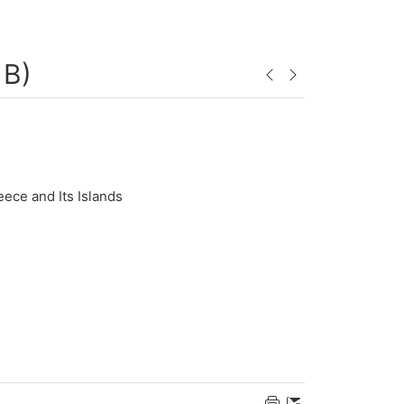
 Β)
ece and Its Islands