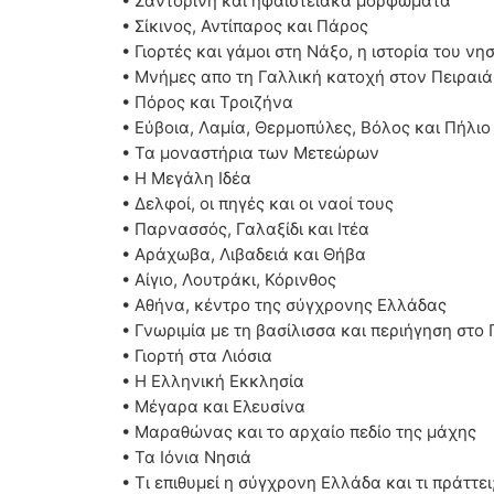
• Σαντορίνη και ηφαιστειακά μορφώματα
• Σίκινος, Αντίπαρος και Πάρος
• Γιορτές και γάμοι στη Νάξο, η ιστορία του νη
• Μνήμες απο τη Γαλλική κατοχή στον Πειραιά
• Πόρος και Τροιζήνα
• Εύβοια, Λαμία, Θερμοπύλες, Βόλος και Πήλιο
• Τα μοναστήρια των Μετεώρων
• Η Μεγάλη Ιδέα
• Δελφοί, οι πηγές και οι ναοί τους
• Παρνασσός, Γαλαξίδι και Ιτέα
• Αράχωβα, Λιβαδειά και Θήβα
• Αίγιο, Λουτράκι, Κόρινθος
• Αθήνα, κέντρο της σύγχρονης Ελλάδας
• Γνωριμία με τη βασίλισσα και περιήγηση στο
• Γιορτή στα Λιόσια
• Η Ελληνική Εκκλησία
• Μέγαρα και Ελευσίνα
• Μαραθώνας και το αρχαίο πεδίο της μάχης
• Τα Ιόνια Νησιά
• Τι επιθυμεί η σύγχρονη Ελλάδα και τι πράττει