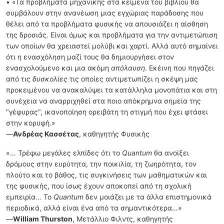
• «Τα προβλήματα μηχανικής στα κείμενα του βιβλίου θα
συμβάλουν στην ανανέωση μιας εγχώριας παράδοσης που
θέλει από τα προβλήματα φυσικής να απουσιάζει η αίσθηση
της δροσιάς. Είναι όμως και προβλήματα για την αντιμετώπιση
των οποίων θα χρειαστεί μολύβι και χαρτί. Αλλά αυτό σημαίνει
ότι η ενασχόληση μαζί τους θα δημιουργήσει στον
ενασχολούμενο και μια ακόμη
απόλαυση
. Εκέινη που πηγάζει
από τις
δυσκολίες
τις οποίες αντιμετωπίζει η σκέψη μας
προκειμένου να ανακαλύψει τα κατάλληλα μονοπάτια και στη
συνέχεια να αναρριχηθεί στα ποιο απόκρημνα σημεία της
"γέφυρας", ικανοποίηση ορειβάτη τη στιγμή που έχει φτάσει
στην κορυφή.»
—
Ανδρέας Κασσέτας
, καθηγητής Φυσικής
«… Τρέφω μεγάλες ελπίδες ότι το
Quantum
θα ανοίξει
δρόμους στην ευρύτητα, την ποικιλία, τη ζωηρότητα, τον
πλούτο και το βάθος, τις συγκινήσεις των μαθηματικών και
της φυσικής, που ίσως έχουν αποκοπεί από τη σχολική
εμπειρία… Το
Quantum
δεν μοιάζει με τα άλλα επιστημονικά
περιοδικά, αλλά είναι ένα από τα σημαντικότερα…»
—
William Thurston
, Μετάλλιο Φιλντς, καθηγητής