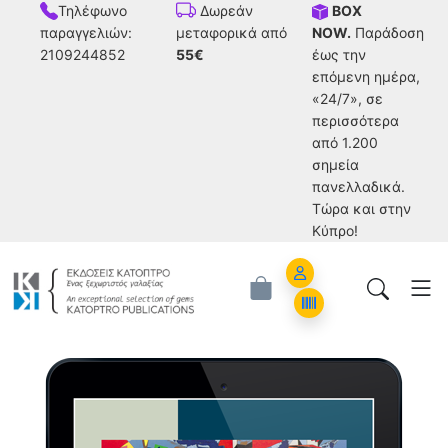
Τηλέφωνο
BOX
Δωρεάν
παραγγελιών:
NOW.
Παράδοση
μεταφορικά από
2109244852
έως την
55€
επόμενη ημέρα,
«24/7», σε
περισσότερα
από 1.200
σημεία
πανελλαδικά.
Tώρα και στην
Κύπρο!
Account
Orders