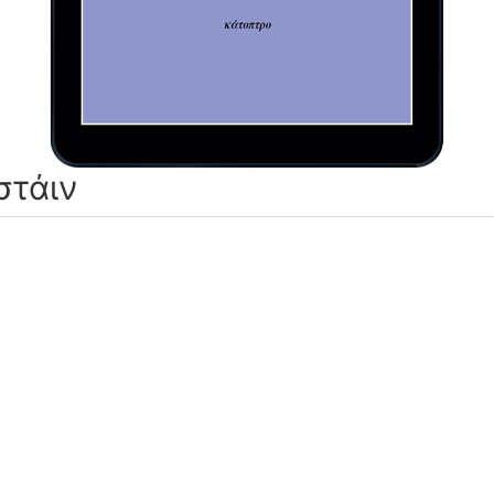
στάιν