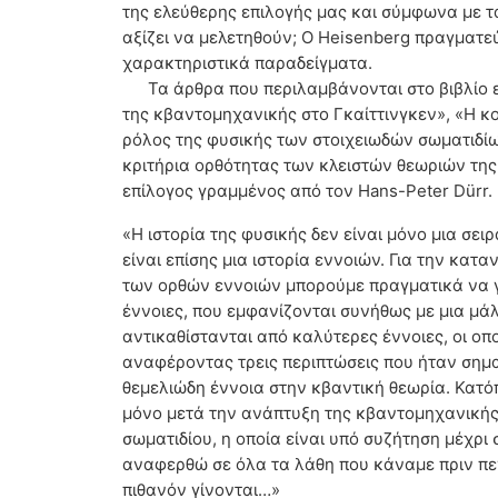
της ελεύθερης επιλογής μας και σύμφωνα με τ
αξίζει να μελετηθούν; O Heisenberg πραγματεύ
χαρακτηριστικά παραδείγματα.
Τα άρθρα που περιλαμβάνονται στο βιβλίο 
της κβαντομηχανικής στο Γκαίττινγκεν», «Η κο
ρόλος της φυσικής των στοιχειωδών σωματιδίω
κριτήρια ορθότητας των κλειστών θεωριών της 
επίλογος γραμμένος από τον Hans-Peter Dürr.
«Η ιστορία της φυσικής δεν είναι μόνο μια σ
είναι επίσης μια ιστορία εννοιών. Για την κ
των ορθών εννοιών μπορούμε πραγματικά να γ
έννοιες, που εμφανίζονται συνήθως με μια μά
αντικαθίστανται από καλύτερες έννοιες, οι οπ
αναφέροντας τρεις περιπτώσεις που ήταν σημα
θεμελιώδη έννοια στην κβαντική θεωρία. Κατόπ
μόνο μετά την ανάπτυξη της κβαντομηχανικής 
σωματιδίου, η οποία είναι υπό συζήτηση μέχρι
αναφερθώ σε όλα τα λάθη που κάναμε πριν πεν
πιθανόν γίνονται…»