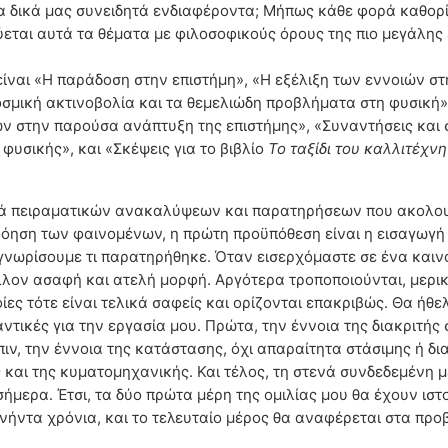
α δικά μας συνειδητά ενδιαφέροντα; Μήπως κάθε φορά καθορί
εται αυτά τα θέματα με φιλοσοφικούς όρους της πιο μεγάλης ε
είναι «Η παράδοση στην επιστήμη», «Η εξέλιξη των εννοιών σ
σμική ακτινοβολία και τα θεμελιώδη προβλήματα στη φυσική», 
ν στην παρούσα ανάπτυξη της επιστήμης», «Συναντήσεις και σ
φυσικής», και «Σκέψεις για το βιβλίο
Το ταξίδι του καλλιτέχν
ειρά πειραματικών ανακαλύψεων και παρατηρήσεων που ακολου
ατανόηση των φαινομένων, η πρώτη προϋπόθεση είναι η εισαγω
νωρίσουμε τι παρατηρήθηκε. Όταν εισερχόμαστε σε ένα καινο
λλον ασαφή και ατελή μορφή. Αργότερα τροποποιούνται, μερι
οίες τότε είναι τελικά σαφείς και ορίζονται επακριβώς. Θα ή
ντικές για την εργασία μου. Πρώτα, την έννοια της διακριτή
ιν, την έννοια της κατάστασης, όχι απαραίτητα στάσιμης ή δι
και της κυματομηχανικής. Και τέλος, τη στενά συνδεδεμένη με
 σήμερα. Έτσι, τα δύο πρώτα μέρη της ομιλίας μου θα έχουν ι
ήντα χρόνια, και το τελευταίο μέρος θα αναφέρεται στα προ