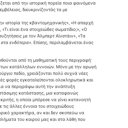
ζεται από την ιστορική πορεία ποια φαινόμενα
μβέλειας, διευκρινίζοντάς τα με
την ιστορία της κβαντομηχανικής», «Η απαρχή
«Τι είναι ένα στοιχειώδες σωματίδιο;», «Ο
υζητήσεις με τον Άλμπερτ Αϊνστάιν», «Τα
η στα ενδότερα
». Επίσης, περιλαμβάνεται ένας
θούνται από τη μαθηματική τους περιγραφή·
γή των κατάλληλων εννοιών. Μόνο με την αρωγή
ύργιο πεδίο, χρειάζονται πολύ συχνά νέες
κές φορές εγκαταλείπονται ολοκληρωτικά και
θελα να περιγράψω αυτή την ανάπτυξη
ς στάσιμης κατάστασης, μια καταφανώς
ακριτής, η οποία μπόρεσε να γίνει κατανοητή
 τις άλλες έννοια του στοιχειώδους
στορικό χαρακτήρα, αν και δεν σκοπεύω να
βλήματα του καιρού μας και στα λάθη που