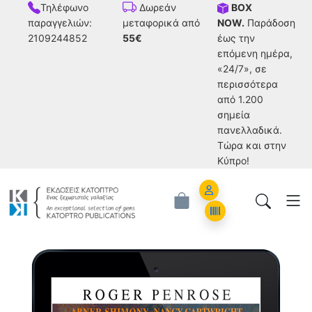
Τηλέφωνο
BOX
Δωρεάν
παραγγελιών:
NOW.
Παράδοση
μεταφορικά από
2109244852
έως την
55€
επόμενη ημέρα,
«24/7», σε
περισσότερα
από 1.200
σημεία
πανελλαδικά.
Tώρα και στην
Κύπρο!
Account
Orders