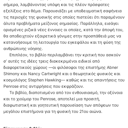
σήμερα, λαμβάνοντας υπόψη και τις πλέον πρόσφατες
εξελίξεις στο θέμα. Παρουσιάζει με υποδειγματική σαφήνεια
τις περιοχές της φυσικής στις οποίες πιστεύει ότι παραμένουν
άλυτα προβλήματα μείζονος σημασίας. Παράλληλα, εισάγει
ορισμένες ριζικά νέες έννοιες οι οποίες, κατά την άποψή του,
θα αποδειχτούν εξαιρετικά γόνιμες στην προσπάθειά μας να
κατανοήσουμε τη λειτουργία του εγκεφάλου και τη φύση της
ανθρώπινης νόησης.
Επιπλέον, το βιβλίο περιλαμβάνει την κριτική που ασκούν
σ’ αυτές τις ιδέες τρεις διακεκριμένοι ειδικοί από
διαφορετικούς χώρους —οι φιλόσοφοι της επιστήμης Abner
Shimony και Nancy Cartwright και ο θεωρητικός φυσικός και
κοσμολόγος Stephen Hawking— καθώς και τις απαντήσεις του
Penrose στις αντιρρήσεις που εκφράζουν.
Το βιβλίο, διαποτισμένο από τον ενθουσιασμό, την οξύνοια
και το χιούμορ του Penrose, αποτελεί μια προσιτή,
διαφωτιστική και γοητευτική παρουσίαση των απόψεων του
μεγάλου επιστήμονα για τη φυσική του 21ου αιώνα.