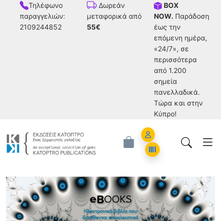
Τηλέφωνο
BOX
Δωρεάν
παραγγελιών:
NOW.
Παράδοση
μεταφορικά από
2109244852
έως την
55€
επόμενη ημέρα,
«24/7», σε
περισσότερα
από 1.200
σημεία
πανελλαδικά.
Tώρα και στην
Κύπρο!
Account
Orders
Ηλεκτρονικά Βιβλία