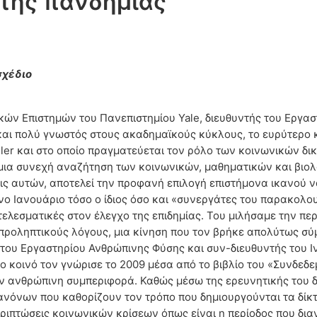
 της πανδημίας
χέδιο
κών Επιστημών του Πανεπιστημίου Yale, διευθυντής του Εργασ
 και πολύ γνωστός στους ακαδημαϊκούς κύκλους, το ευρύτερο κ
seller και στο οποίο πραγματεύεται τον ρόλο των κοινωνικών 
 μια συνεχή αναζήτηση των κοινωνικών, μαθηματικών και βιο
σεις αυτών, αποτελεί την προφανή επιλογή επιστήμονα ικανού
νο Ιανουάριο τόσο ο ίδιος όσο και «συνεργάτες του παρακολου
τελεσματικές στον έλεγχο της επιδημίας. Του μιλήσαμε την πε
 προληπτικούς λόγους, μια κίνηση που τον βρήκε απολύτως 
του Εργαστηρίου Ανθρώπινης Φύσης και συν-διευθυντής του Ιν
κοινό τον γνώρισε το 2009 μέσα από το βιβλίο του «Συνδεδεμέ
ν ανθρώπινη συμπεριφορά. Καθώς μέσω της ερευνητικής του δ
όνων που καθορίζουν τον τρόπο που δημιουργούνται τα δίκτυα
ριπτώσεις κοινωνικών κρίσεων όπως είναι η περίοδος που δια