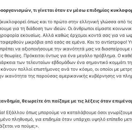
ροοργανισμών, τι γίνεται όταν εν μέσω επιδημίας κυκλοφορ
(κυκλοφορεί όπως και το πρώτο στην ελληνική γλώσσα από τις ε
ουμε για τη διάδοση των ιδεών. Οι άνθρωποι είμαστε κοινωνικ
ηροφορία εκουσίως. Αλλά καθώς έρχομαι κοντά σας για να ωφ
ταφερθούν μικρόβια από εσάς σε εμένα. Και το αντίστροφο! Υ
πρέπει να αξιοποιήσουμε την ικανότητά μας να διασπείρουμε ι
ικές θεωρίες. Πρόκειται όντως για ένα μεγάλο πρόβλημα. Ο κα
διάρκεια των τελευταίων εβδομάδων ένα σημαντικό κομμάτι τη
κάνουν πολλοί επιστήμονες ανά τον κόσμο, οι οποίοι με μετρ
την ικανότητα της παρούσας αμερικανικής κυβέρνησης να πλη
δημία, θεωρείτε ότι παίζαμε με τις λέξεις όταν επιμέναμ
μία! Εξάλλου όπως μπορούμε να καταλάβουμε όσοι γνωρίζουμε 
ένο πληθυσμό, για επιδημία όταν υπάρχει υψηλό επίπεδο μετ
ζεται να πούμε;».