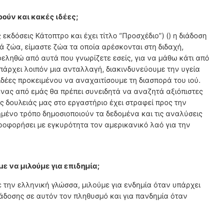
ούν και κακές ιδέες;
κδόσεις Κάτοπτρο και έχει τίτλο “Προσχέδιο”) () η διάδοση
ά ζώα, είμαστε ζώα τα οποία αρέσκονται στη διδαχή,
εληθώ από αυτά που γνωρίζετε εσείς, για να μάθω κάτι από
πάρχει λοιπόν μια ανταλλαγή, διακινδυνεύουμε την υγεία
δέες προκειμένου να αναχαιτίσουμε τη διασπορά του ιού.
θένας από εμάς θα πρέπει συνειδητά να αναζητά αξιόπιστες
ς δουλειάς μας στο εργαστήριο έχει στραφεί προς την
ημένο τρόπο δημοσιοποιούν τα δεδομένα και τις αναλύσεις
ροφορήσει με εγκυρότητα τον αμερικανικό λαό για την
ε να μιλούμε για επιδημία;
την ελληνική γλώσσα, μιλούμε για ενδημία όταν υπάρχει
άδοσης σε αυτόν τον πληθυσμό και για πανδημία όταν