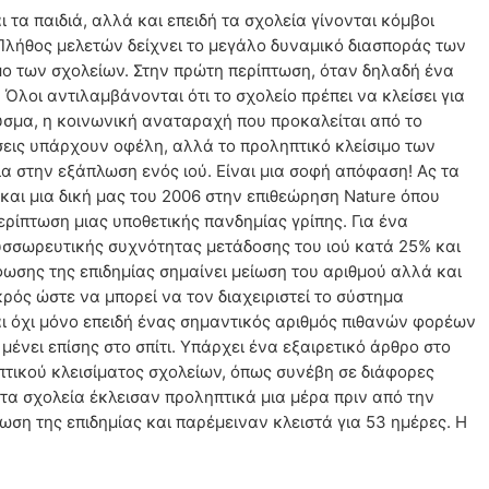
 τα παιδιά, αλλά και επειδή τα σχολεία γίνονται κόμβοι
 Πλήθος μελετών δείχνει το μεγάλο δυναμικό διασποράς των
σιμο των σχολείων. Στην πρώτη περίπτωση, όταν δηλαδή ένα
Όλοι αντιλαμβάνονται ότι το σχολείο πρέπει να κλείσει για
ούσμα, η κοινωνική αναταραχή που προκαλείται από το
τώσεις υπάρχουν οφέλη, αλλά το προληπτικό κλείσιμο των
α στην εξάπλωση ενός ιού. Είναι μια σοφή απόφαση! Ας τα
αι μια δική μας του 2006 στην επιθεώρηση Nature όπου
ρίπτωση μιας υποθετικής πανδημίας γρίπης. Για ένα
συσσωρευτικής συχνότητας μετάδοσης του ιού κατά 25% και
ωσης της επιδημίας σημαίνει μείωση του αριθμού αλλά και
ρός ώστε να μπορεί να τον διαχειριστεί το σύστημα
αι όχι μόνο επειδή ένας σημαντικός αριθμός πιθανών φορέων
μένει επίσης στο σπίτι. Υπάρχει ένα εξαιρετικό άρθρο στο
πτικού κλεισίματος σχολείων, όπως συνέβη σε διάφορες
 τα σχολεία έκλεισαν προληπτικά μια μέρα πριν από την
ση της επιδημίας και παρέμειναν κλειστά για 53 ημέρες. Η