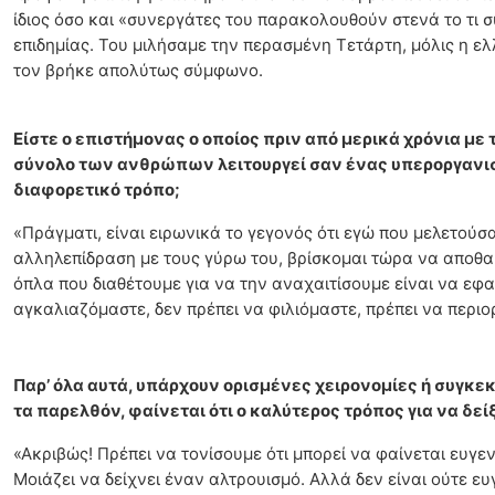
ίδιος όσο και «συνεργάτες του παρακολουθούν στενά το τι σ
επιδημίας. Του μιλήσαμε την περασμένη Τετάρτη, μόλις η ε
τον βρήκε απολύτως σύμφωνο.
Είστε ο επιστήμονας ο οποίος πριν από μερικά χρόνια με 
σύνολο των ανθρώπων λειτουργεί σαν ένας υπεροργανισμ
διαφορετικό τρόπο;
«Πράγματι, είναι ειρωνικά το γεγονός ότι εγώ που μελετούσα
αλληλεπίδραση με τους γύρω του, βρίσκομαι τώρα να αποθαρ
όπλα που διαθέτουμε για να την αναχαιτίσουμε είναι να εφα
αγκαλιαζόμαστε, δεν πρέπει να φιλιόμαστε, πρέπει να περιο
Παρ’ όλα αυτά, υπάρχουν ορισμένες χειρονομίες ή συγκε
τα παρελθόν, φαίνεται ότι ο καλύτερος τρόπος για να δεί
«Ακριβώς! Πρέπει να τονίσουμε ότι μπορεί να φαίνεται ευγε
Μοιάζει να δείχνει έναν αλτρουισμό. Αλλά δεν είναι ούτε ε