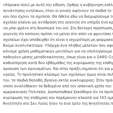
«Χάρηκα πολύ με αυτή την είδηση. Ορθώς η κυβέρνηση επέλεξε
συνάντησης ενηλίκων, όταν οι γονείς αφήνουν τα παιδιά το
ιών που έχουν τα σχολεία. Θα ήθελα εδώ να διαχωρίσουμε το
σχολείο κλείνει ως αντίδραση στο γεγονός ότι υπήρξε ένα κ
να μπει φρένο στη διασπορά του ιού. Στη δεύτερη περίπτωσ
γεγονός ότι κάποιος πρέπει να μείνει στο σπίτι να φροντίσε
σχολείων έχει αποδειχθεί ότι είναι η ισχυρότερη μη φαρμα
δούμε αναλυτικότερα. Υπάρχει ένα πλήθος μελετών που αφορ
κάναμε χρήση μαθηματικών μοντέλων για να υπολογίσουμε τη
παθογόνο μέσης μεταδοτικότητας, όπως είναι και ο SARS-Co
καθυστέρηση κατά δύο εβδομάδες της κορύφωσης της επιδημί
αραίωση των κρουσμάτων. Και στην πράξη σημαίνει ότι για μ
υγείας. Το προληπτικό κλείσιμο των σχολείων όμως είναι π
του. τα παιδιά δηλαδή, βγαίνει εκτός κυκλοφορίας. Στην πρά
οποίο αναλύθηκαν τα δεδομένα από την ισπανική γρίπη του 
αμερικανικές Πολιτείες. Διαπιστώθηκε ξεκάθαρα ότι τα προλ
κορύφωση της επιδημίας και παρέμειναν κλειστά για 143 ημ
θνητότητα στο Σεν Λούις ήταν το ένα τρίτο της θνητότητας