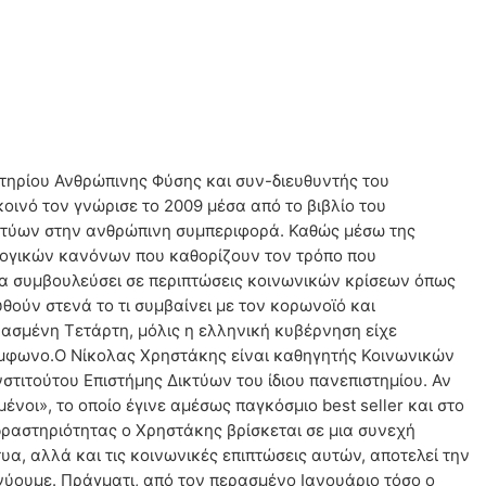
τηρίου Ανθρώπινης Φύσης και συν-διευθυντής του
οινό τον γνώρισε το 2009 μέσα από το βιβλίο του
δικτύων στην ανθρώπινη συμπεριφορά. Καθώς μέσω της
λογικών κανόνων που καθορίζουν τον τρόπο που
 να συμβουλεύσει σε περιπτώσεις κοινωνικών κρίσεων όπως
θούν στενά το τι συμβαίνει με τον κορωνοϊό και
ρασμένη Τετάρτη, μόλις η ελληνική κυβέρνηση είχε
σύμφωνο.Ο Νίκολας Χρηστάκης είναι καθηγητής Κοινωνικών
στιτούτου Επιστήμης Δικτύων του ίδιου πανεπιστημίου. Αν
νοι», το οποίο έγινε αμέσως παγκόσμιο best seller και στο
ραστηριότητας ο Χρηστάκης βρίσκεται σε μια συνεχή
, αλλά και τις κοινωνικές επιπτώσεις αυτών, αποτελεί την
νύουμε. Πράγματι, από τον περασμένο Ιανουάριο τόσο ο