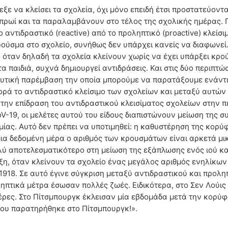
 να κλείσει τα σχολεία, όχι μόνο επειδή έτσι προστατεύονται
 πρωί και τα παραλαμβάνουν στο τέλος της σχολικής ημέρας.
 αντιδραστικό (reactive) από το προληπτικό (proactive) κλεί
ρούσμα στο σχολείο, συνήθως δεν υπάρχει κανείς να διαφωνεί. 
η, όταν δηλαδή τα σχολεία κλείνουν χωρίς να έχει υπάρξει κρ
ι τα παιδιά, συχνά δημιουργεί αντιδράσεις. Και στις δύο περιπ
κευτική παρέμβαση την οποία μπορούμε να παρατάξουμε ενάντι
ά το αντιδραστικό κλείσιμο των σχολείων και μεταξύ αυτών κ
ν επίδραση του αντιδραστικού κλεισίματος σχολείων στην πε
V-19, οι μελέτες αυτού του είδους διαπιστώνουν μείωση της 
ας. Αυτό δεν πρέπει να υποτιμηθεί: η καθυστέρηση της κορύφ
ια δεδομένη μέρα ο αριθμός των κρουσμάτων είναι αρκετά μικ
ολύ αποτελεσματικότερο στη μείωση της εξάπλωσης ενός ιού κ
ξη, όταν κλείνουν τα σχολείο ένας μεγάλος αριθμός ενηλίκων 
1918. Σε αυτό έγινε σύγκριση μεταξύ αντιδραστικού και προλη
ηπτικά μέτρα έσωσαν πολλές ζωές. Ειδικότερα, στο Σεν Λούις
έρες. Στο Πίτσμπουργκ έκλεισαν μία εβδομάδα μετά την κορύφω
 που παρατηρήθηκε στο Πίτσμπουργκ!».