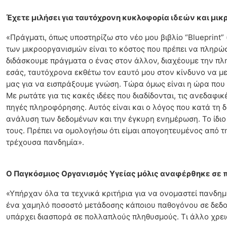
Έχετε μιλήσει για ταυτόχρονη κυκλοφορία ιδεών και μικ
«Πράγματι, όπως υποστηρίζω στο νέο μου βιβλίο “Blueprint” 
των μικροοργανισμών είναι το κόστος που πρέπει να πληρώσ
διδάσκουμε πράγματα ο ένας στον άλλον, διαχέουμε την πλ
εσάς, ταυτόχρονα εκθέτω τον εαυτό μου στον κίνδυνο να με
μας για να εισπράξουμε γνώση. Τώρα όμως είναι η ώρα που 
Με ρωτάτε για τις κακές ιδέες που διαδίδονται, τις ανεδαφ
πηγές πληροφόρησης. Αυτός είναι και ο λόγος που κατά τη 
ανάλυση των δεδομένων και την έγκυρη ενημέρωση. Το ίδιο 
τους. Πρέπει να ομολογήσω ότι είμαι απογοητευμένος από 
τρέχουσα πανδημία».
Ο Παγκόσμιος Οργανισμός Υγείας μόλις αναφέρθηκε σε παν
«Υπήρχαν όλα τα τεχνικά κριτήρια για να ονομαστεί πανδη
ένα χαμηλό ποσοστό μετάδοσης κάποιου παθογόνου σε δεδομ
υπάρχει διασπορά σε πολλαπλούς πληθυσμούς. Τι άλλο χρειά