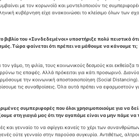
υμβαίνει με τον κορωνοϊό και μοντελοποιούν τις συμπεριφορέ
λληνική κυβέρνηση είχε ανακοινώσει το κλείσιμο όλων των σχ
το βιβλίο του «Συνδεδεμένοι» υποστήριξε πολύ πειστικά ότ
ός. Τώρα φαίνεται ότι πρέπει να μάθουμε να κάνουμε τι
 τον γάμο, τη φιλία, τους κοινωνικούς δεσμούς και εκθείαζα τ
ρύνω τις επαφές. Αλλά πρόκειται για κάτι προσωρινό. Διανύο
ρμόσουμε την κοινωνική αποστασιοποίηση (Social Distancing).
ρίσουμε τις συναθροίσεις. Όλα αυτά πρέπει να εφαρμοστούν γ
κριμένες συμπεριφορές που όλοι χρησιμοποιούμε για να δεί
ξουμε στη γιαγιά μας ότι την αγαπάμε είναι να μην πάμε να
νές και γενναίο το να σφίγγει κανείς το χέρι των συνανθρώπων
υγενές ούτε γενναίο στην παρούσα συγκυρία. Αντιθέτως, αλτρ