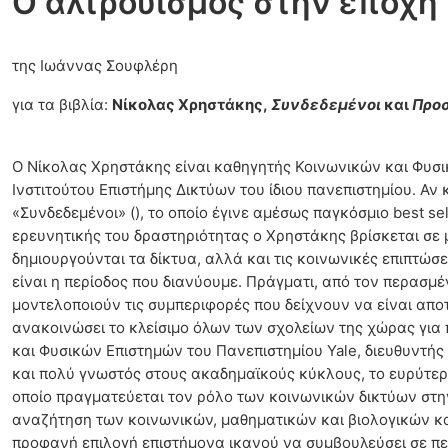
Ο αλτρουισμός στην εποχή
της Ιωάννας Σουφλέρη
για τα βιβλία:
Νίκολας Χρηστάκης,
Συνδεδεμένοι
και
Προσ
Ο Νίκολας Χρηστάκης είναι καθηγητής Κοινωνικών και Φυσι
Ινστιτούτου Επιστήμης Δικτύων του ίδιου πανεπιστημίου. Αν
«Συνδεδεμένοι» (), το οποίο έγινε αμέσως παγκόσμιο best 
ερευνητικής του δραστηριότητας ο Χρηστάκης βρίσκεται σε
δημιουργούνται τα δίκτυα, αλλά και τις κοινωνικές επιπτώ
είναι η περίοδος που διανύουμε. Πράγματι, από τον περασμέ
μοντελοποιούν τις συμπεριφορές που δείχνουν να είναι απο
ανακοινώσει το κλείσιμο όλων των σχολείων της χώρας για
και Φυσικών Επιστημών του Πανεπιστημίου Yale, διευθυντής 
και πολύ γνωστός στους ακαδημαϊκούς κύκλους, το ευρύτερο 
οποίο πραγματεύεται τον ρόλο των κοινωνικών δικτύων στη
αναζήτηση των κοινωνικών, μαθηματικών και βιολογικών καν
προφανή επιλογή επιστήμονα ικανού να συμβουλεύσει σε πε