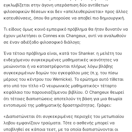
εγκλωβίζεται στην άγονη υπεράσπιση δύο αντίθετων
φιλοσοφικών θέσεων και δεν «απελευθερώνεται» προς άλλες
κατευθύνσεις, όπου θα μπορούσε να αποβεί πιο δημιουργική.
Τι είδους όμως κοινό εμπειρικό πρόβλημα θα ήταν δυνατόν να
έχουν μελετήσει οι Connes και Changeux, αντί να αναλωθούν
σε έναν αδιέξοδο φιλοσοφικό διάλογο;
Ένα τέτοιο πρόβλημα είναι, κατά τον Shanker. η μελέτη του
ενδεχόμενου συγκεκριμένες μαθηματικές ικανότητες να
μειώνονται ή να καταστρέφονται πλήρως λόγω βλάβης
συγκεκριμένων δομών του εγκεφάλου μας (π.χ. του πίσω
μέρους του κέντρου του Wernicke). Το ερώτημα αυτό τίθεται
στο υπό τον τίτλο «Ο νευρωνικός μαθηματικός» τέταρτο
κεφάλαιο του παρουσιαζόμενου βιβλίου. Ο Changeux θεωρεί
ότι τέτοιες διαπιστώσεις αποτελούν τη βάση για μια θεωρία
εντοπισμού της μαθηματικής δραστηριότητας. Γράφει:
«Διαπιστώνεται ότι συγκεκριμένες περιοχές του μετωπιαίου
λοβου εμφανίζουν τραύματα. Τότε ο ασθενής μπορεί να
υποβληθεί σε κάποια τεστ, με τα οποία διαπιστώνονται οι