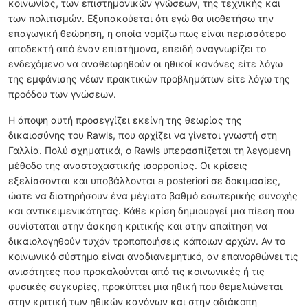
κοινωνίας, των επιστημονικών γνώσεων, της τεχνικής και
των πολιτισμών. Εξυπακούεται ότι εγώ θα υιοθετήσω την
επαγωγική θεώρηση, η οποία νομίζω πως είναι περισσότερο
αποδεκτή από έναν επιστήμονα, επειδή αναγνωρίζει το
ενδεχόμενο να αναθεωρηθούν οι ηθικοί κανόνες είτε λόγω
της εμφάνισης νέων πρακτικών προβλημάτων είτε λόγω της
προόδου των γνώσεων.
Η άποψη αυτή προσεγγίζει εκείνη της θεωρίας της
δικαιοσύνης του Rawls, που αρχίζει να γίνεται γνωστή στη
Γαλλία. Πολύ σχηματικά, ο Rawls υπερασπίζεται τη λεγομενη
μέθοδο της αναστοχαστικής ισορροπίας. Οι κρίσεις
εξελίσσονται και υποβάλλονται a posteriori σε δοκιμασίες,
ώστε να διατηρήσουν ένα μέγιστο βαθμό εσωτερικής συνοχής
και αντικειμενικότητας. Κάθε κρίση δημιουργεί μια πίεση που
συνίσταται στην άσκηση κριτικής και στην απαίτηση να
δικαιολογηθούν τυχόν τροποποιήσεις κάποιων αρχών. Αν το
κοινωνικό σύστημα είναι αναδιανεμητικό, αν επανορθώνει τις
ανισότητες που προκαλούνται από τις κοινωνικές ή τις
φυσικές συγκυρίες, προκύπτει μια ηθική που θεμελιώνεται
στην κριτική των ηθικών κανόνων και στην αδιάκοπη