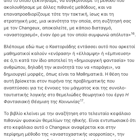
από το οποίο ξεκινήσαμε, να συγκρίνουμε τη μέθοδο που
ακολουθήσαμε με άλλες πιθανές μεθόδους, και να
επαναπροσδιορίζουμε τότε την τακτική, ίσως και τη
στρατηγική μας, μια ικανότητα την οποία, στη συζήτησή σας
με τον Changeux, αποκαλείτε, με κάποιο δισταγμό,
16
«αναστοχασμό», έναν όρο με τον οποίο συμφωνώ απόλυτα»
.
Βλέπουμε εδώ πως ο Καστοριάδης εντάσσει αυτό που αρκετοί
μαθηματικοί καλούν «ενόραση» ή «έλλαμψη» ή «έμπνευση»
σε ό,τι κατά τον ίδιο αποτελεί τη «δημιουργική φαντασία» του
ανθρώπου, δηλαδή την ικανότητά του να «παράγει», να
δημιουργεί μορφές, όπως είναι τα Μαθηματικά. Η θέση του
αυτή βρίσκεται στον πυρήνα της προβληματικής που
αναπτύσσει για τις έννοιες του μάγματος και της συνολο-
ταυτιστικής λογικής στο θεμελιώδες θεωρητικό του έργο
Η
17
Φαντασιακή Θέσμιση της Κοινωνίας
.
Το βιβλίο κλείνει με την αναζήτηση στο τελευταίο κεφάλαιο
πιθανών φυσικών θεμελίων της ηθικής. Είναι εντυπωσιακό ότι
στο κεφάλαιο αυτό ο Changeux αναφέρεται και στην
περίφημη μέθοδο της «αναστοχαστικής ισορροπίας», την