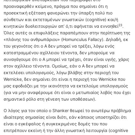
προαναφερθέν κείμενο, πράγμα που σημαίνει ότι η
προσεκτική εξέταση φανερώνει την ύπαρξη πολύ πιο
σύνθετων και εκτεταμένων γνωστικών (cognitive) και/ή
23
κινητικών δυσλειτουργιών απ’ ό,τι αφήνεται να εννοηθεί
.
Όλες αυτές οι επιφυλάξεις παραπέμπουν στην περίπτωση της
«πλάνης του ανθρωπάριου» (Homunculus Fallacy). Δηλαδή, εκ
του γεγονότος ότι ο Α δεν μπορεί να τρέξει, λόγω ενός
κατεστραμμένου αχίλλειου τένοντα, δεν μπορούμε να
συναγάγουμε ότι ο Α μπορεί να τρέχει, όταν είναι υγιής, χάρις
στον αχίλλειο τένοντα. Ομοίως, εάν ο Α δεν μπορεί να
εκτελέσει υπολογισμούς, λόγω βλάβης στην περιοχή του
Wernicke, δεν σημαίνει ότι είναι η περιοχή του Wernicke που
μας εφοδιάζει με την ικανότητα να εκτελούμε υπολογισμούς
(για να μην αναφέρουμε ότι είναι ο μετωπιαίος λοβός που έχει
σημαντικό ρόλο στη γένεση των υποθέσεων).
Ο λόγος για τον οποίο ο Shanker θεωρεί το ανωτέρω πρόβλημα
ιδιαίτερης σημασίας είναι διότι, εάν κάποιος υποστηρίζει ότι
είναι ο εγκέφαλος ή συγκεκριμένες δομές του που
επιτρέπουν εκείνη ή την άλλη γνωστική λειτουργία (cognitive