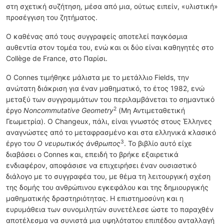
στη σχετική συζήτηση, μέσα από μια, ούτως ειπείν, «υλιστική»
προσέγγιση του ζητήματος.
Ο καθένας από τους συγγραφείς αποτελεί παγκόσμια
αυθεντία στον τομέα του, ενώ και οι δύο είναι καθηγητές στο
Collège de France, στο Παρίσι.
Ο Connes τιμήθηκε μάλιστα με το μετάλλιο Fields, την
ανώτατη διάκριση για έναν μαθηματικό, το έτος 1982, ενώ
μεταξύ των συγγραμμάτων του περιλαμβάνεται το σημαντικό
2
έργο
Noncommutative Geometry
(Μη Αντιμεταθετική
Γεωμετρία). Ο Changeux, πάλι, είναι γνωστός στους Έλληνες
αναγνώστες από το μεταφρασμένο και στα ελληνικά κλασικό
3
έργο του
Ο νευρωτικός άνθρωπος
. Το βιβλίο αυτό είχε
διαβάσει ο Connes και, επειδή το βρήκε εξαιρετικά
ενδιαφέρον, αποφάσισε να επιχειρήσει έναν ουσιαστικό
διάλογο με το συγγραφέα του, με θέμα τη λειτουργική σχέση
της δομής του ανθρώπινου εγκεφάλου και της δημιουργικής
μαθηματικής δραστηριότητας. Η επιστημοσύνη και η
ευρυμάθεια των συνομιλητών συνετέλεσε ώστε το παραχθέν
αποτέλεσμα να συνιστά μια υψηλότατου επιπέδου ανταλλαγή