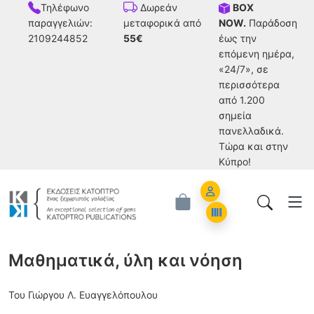
Τηλέφωνο
BOX
Δωρεάν
παραγγελιών:
NOW.
Παράδοση
μεταφορικά από
2109244852
έως την
55€
επόμενη ημέρα,
«24/7», σε
περισσότερα
από 1.200
σημεία
πανελλαδικά.
Tώρα και στην
Κύπρο!
Account
Orders
Μαθηματικά, ύλη και νόηση
Του Γιώργoυ Λ. Ευαγγελόπουλου