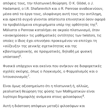
απόψεις τους, την πλατωνική θεώρηση. Ο K. Gödel, ο J.
Hadamard, ο I.R. Shafarevitch και ο R. Penrose αναδεικνύουν,
μέσα από τα έργα τους, ολοφάνερη αυτή τους την αντίληψη,
και αρκετά συχνά γίνονται απίστευτα επινοητικοί όσον αφορά
5
τα προβαλλόμενα επιχειρήματα υπέρ της ορθότητάς της
.
Μάλιστα ο Penrose καταλήγει σε ακραίο πλατωνισμό, όταν
«ανακηρύσσει» τις μαθηματικές οντότητες των twistors, τις
οποίες ο ίδιος έχει επινοήσει προκειμένου να επιτύχει τη
«σύζευξη» της γενικής σχετικότητας και της
κβαντομηχανικής, σε πραγματικές, δηλαδή με φυσική
6
υπόσταση
.
Φυσικά υπάρχουν και εκείνοι που ανήκουν σε διαφορετικές
σχολές σκέψης, όπως ο Λογικισμός, ο Φορμαλισμός και ο
7
Ιντουσιονισμός
.
Είναι όμως αξιοσημείωτο ότι η πλατωνική ή, αλλιώς,
ρεαλιστική θεώρηση της φύσης των Μαθηματικών είναι
8
λιγότερο δημοφιλής ανάμεσα στους φιλοσόφους
.
Αυτή η διάσταση απόψεων μεταξύ φιλοσόφων και