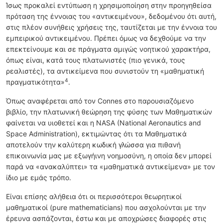
Ίσως προκαλεί εντύπωση η χρησιμοποίηση στην προηγηθείσα
πρόταση της έννοιας του «αντικειμένου», δεδομένου ότι αυτή,
στις πλέον συνήθεις χρήσεις της, ταυτίζεται με την έννοια του
εμπειρικού αντικειμένου. Πρέπει όμως να δεχθούμε να την
επεκτείνουμε και σε πράγματα αμιγώς νοητικού χαρακτήρα,
όπως είναι, κατά τους πλατωνιστές (πιο γενικά, τους
ρεαλιστές), τα αντικείμενα που συνιστούν τη «μαθηματική
4
πραγματικότητα»
.
Όπως αναφέρεται από τον Connes στο παρουσιαζόμενο
βιβλίο, την πλατωνική θεώρηση της φύσης των Μαθηματικών
φαίνεται να υιοθετεί και η NASA (National Aeronautics and
Space Administration), εκτιμώντας ότι τα Μαθηματικά
αποτελούν την καλύτερη κωδική γλώσσα για πιθανή
επικοινωνία μας με εξωγήινη νοημοσύνη, η οποία δεν μπορεί
παρά να «ανακαλύπτει» τα «μαθηματικά αντικείμενα» με τον
ίδιο με εμάς τρόπο.
Είναι επίσης αλήθεια ότι οι περισσότεροι θεωρητικοί
μαθηματικοί (pure mathematicians) που ασχολούνται με την
έρευνα ασπάζονται, έστω και με αποχρώσες διαφορές στις