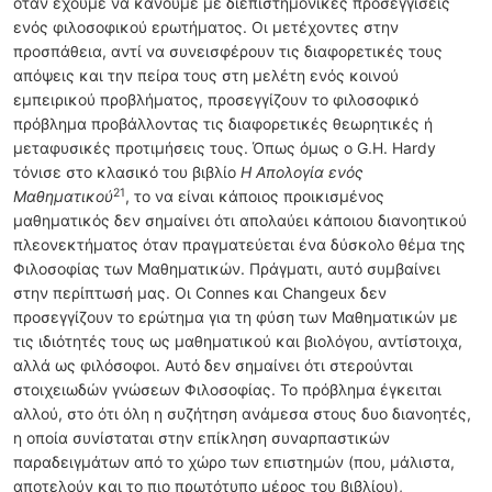
όταν έχουμε να κάνουμε με διεπιστημονικές προσεγγίσεις
ενός φιλοσοφικού ερωτήματος. Οι μετέχοντες στην
προσπάθεια, αντί να συνεισφέρουν τις διαφορετικές τους
απόψεις και την πείρα τους στη μελέτη ενός κοινού
εμπειρικού προβλήματος, προσεγγίζουν το φιλοσοφικό
πρόβλημα προβάλλοντας τις διαφορετικές θεωρητικές ή
μεταφυσικές προτιμήσεις τους. Όπως όμως ο G.H. Hardy
τόνισε στο κλασικό του βιβλίο
Η Απολογία ενός
21
Μαθηματικού
, το να είναι κάποιος προικισμένος
μαθηματικός δεν σημαίνει ότι απολαύει κάποιου διανοητικού
πλεονεκτήματος όταν πραγματεύεται ένα δύσκολο θέμα της
Φιλοσοφίας των Μαθηματικών. Πράγματι, αυτό συμβαίνει
στην περίπτωσή μας. Οι Connes και Changeux δεν
προσεγγίζουν το ερώτημα για τη φύση των Μαθηματικών με
τις ιδιότητές τους ως μαθηματικού και βιολόγου, αντίστοιχα,
αλλά ως φιλόσοφοι. Αυτό δεν σημαίνει ότι στερούνται
στοιχειωδών γνώσεων Φιλοσοφίας. Το πρόβλημα έγκειται
αλλού, στο ότι όλη η συζήτηση ανάμεσα στους δυο διανοητές,
η οποία συνίσταται στην επίκληση συναρπαστικών
παραδειγμάτων από το χώρο των επιστημών (που, μάλιστα,
αποτελούν και το πιο πρωτότυπο μέρος του βιβλίου),