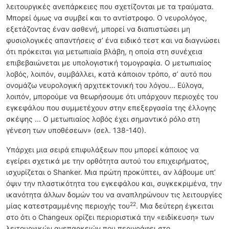
λειτουργικές ανεπάρκειες που σχετίζονται με τα τραύματα.
Μπορεί όμως να συμβεί και το αντίστροφο. Ο νευρολόγος,
εξετάζοντας έναν ασθενή, μπορεί να διαπιστώσει μη
φυσιολογικές απαντήσεις σ’ ένα ειδικό τεστ και να διαγνώσει
ότι πρόκειται για μετωπιαία βλάβη, η οποία στη συνέχεια
επιβεβαιώνεται με υπολογιστική τομογραφία. Ο μετωπιαίος
λοβός, λοιπόν, συμβάλλει, κατά κάποιον τρόπο, σ’ αυτό που
ονομάζω νευρολογική αρχιτεκτονική του λόγου... Εύλογα,
λοιπόν, μπορούμε να θεωρήσουμε ότι υπάρχουν περιοχές του
εγκεφάλου που συμμετέχουν στην επεξεργασία της έλλογης
σκέψης ... Ο μετωπιαίος λοβός έχει σημαντικό ρόλο στη
γένεση των υποθέσεων» (σελ. 138-140).
Υπάρχει μια σειρά επιφυλάξεων που μπορεί κάποιος να
εγείρει σχετικά με την ορθότητα αυτού του επιχειρήματος,
ισχυρίζεται ο Shanker. Μια πρώτη προκύπτει, αν λάβουμε υπ’
όψιν την πλαστικότητα του εγκεφάλου και, συγκεκριμένα, την
ικανότητα άλλων δομών του να αναπληρώνουν τις λειτουργίες
22
μίας κατεστραμμένης περιοχής του
. Μια δεύτερη έγκειται
στο ότι ο Changeux ορίζει περιοριστικά την «ειδίκευση» των
λειτουργικών ανεπαρκειών που περιγράφει στο