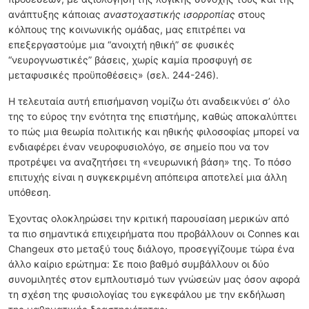
ανάπτυξης κάποιας
αναστοχαστικής ισορροπίας
στους
κόλπους της κοινωνικής ομάδας, μας επιτρέπει να
επεξεργαστούμε μια “ανοιχτή ηθική” σε φυσικές
“νευρογνωστικές” βάσεις, χωρίς καμία προσφυγή σε
μεταφυσικές προϋποθέσεις» (σελ. 244-246).
Η τελευταία αυτή επισήμανση νομίζω ότι αναδεικνύει σ’ όλο
της το εύρος την ενότητα της επιστήμης, καθώς αποκαλύπτει
το πώς μια θεωρία πολιτικής και ηθικής φιλοσοφίας μπορεί να
ενδιαφέρει έναν νευροφυσιολόγο, σε σημείο που να τον
προτρέψει να αναζητήσει τη «νευρωνική βάση» της. Το πόσο
επιτυχής είναι η συγκεκριμένη απόπειρα αποτελεί μια άλλη
υπόθεση.
Έχοντας ολοκληρώσει την κριτική παρουσίαση μερικών από
τα πιο σημαντικά επιχειρήματα που προβάλλουν οι Connes και
Changeux στο μεταξύ τους διάλογο, προσεγγίζουμε τώρα ένα
άλλο καίριο ερώτημα: Σε ποιο βαθμό συμβάλλουν οι δύο
συνομιλητές στον εμπλουτισμό των γνώσεών μας όσον αφορά
τη σχέση της φυσιολογίας του εγκεφάλου με την εκδήλωση