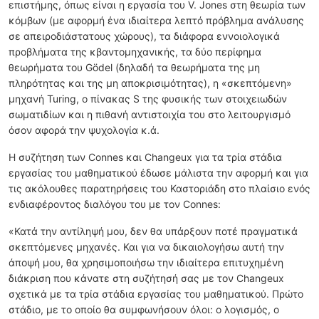
επιστήμης, όπως είναι η εργασία του V. Jones στη θεωρία των
κόμβων (με αφορμή ένα ιδιαίτερα λεπτό πρόβλημα ανάλυσης
σε απειροδιάστατους χώρους), τα διάφορα εννοιολογικά
προβλήματα της κβαντομηχανικής, τα δύο περίφημα
θεωρήματα του Gödel (δηλαδή τα θεωρήματα της μη
πληρότητας και της μη αποκρισιμότητας), η «σκεπτόμενη»
μηχανή Turing, ο πίνακας S της φυσικής των στοιχειωδών
σωματιδίων και η πιθανή αντιστοιχία του στο λειτουργισμό
όσον αφορά την ψυχολογία κ.ά.
Η συζήτηση των Connes και Changeux για τα τρία στάδια
εργασίας του μαθηματικού έδωσε μάλιστα την αφορμή και για
τις ακόλουθες παρατηρήσεις του Καστοριάδη στο πλαίσιο ενός
ενδιαφέροντος διαλόγου του με τον Connes:
«Κατά την αντίληψή μου, δεν θα υπάρξουν ποτέ πραγματικά
σκεπτόμενες μηχανές. Και για να δικαιολογήσω αυτή την
άποψή μου, θα χρησιμοποιήσω την ιδιαίτερα επιτυχημένη
διάκριση που κάνατε στη συζήτησή σας με τον Changeux
σχετικά με τα τρία στάδια εργασίας του μαθηματικού. Πρώτο
στάδιο, με το οποίο θα συμφωνήσουν όλοι: ο λογισμός, ο