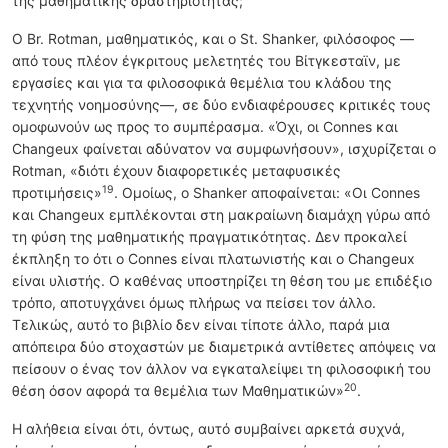
της μαθηματικής δραστηριότητας;
Ο Br. Rotman, μαθηματικός, και ο St. Shanker, φιλόσοφος —
από τους πλέον έγκριτους μελετητές του Βίτγκεσταϊν, με
εργασίες και για τα φιλοσοφικά θεμέλια του κλάδου της
τεχνητής νοημοσύνης—, σε δύο ενδιαφέρουσες κριτικές τους
ομοφωνούν ως προς το συμπέρασμα. «Όχι, οι Connes και
Changeux φαίνεται αδύνατον να συμφωνήσουν», ισχυρίζεται ο
Rotman, «διότι έχουν διαφορετικές μεταφυσικές
19
προτιμήσεις»
. Ομοίως, ο Shanker αποφαίνεται: «Οι Connes
και Changeux εμπλέκονται στη μακραίωνη διαμάχη γύρω από
τη φύση της μαθηματικής πραγματικότητας. Δεν προκαλεί
έκπληξη το ότι ο Connes είναι πλατωνιστής και ο Changeux
είναι υλιστής. Ο καθένας υποστηρίζει τη θέση του με επιδέξιο
τρόπο, αποτυγχάνει όμως πλήρως να πείσει τον άλλο.
Τελικώς, αυτό το βιβλίο δεν είναι τίποτε άλλο, παρά μια
απόπειρα δύο στοχαστών με διαμετρικά αντίθετες απόψεις να
πείσουν ο ένας τον άλλον να εγκαταλείψει τη φιλοσοφική του
20
θέση όσον αφορά τα θεμέλια των Μαθηματικών»
.
Η αλήθεια είναι ότι, όντως, αυτό συμβαίνει αρκετά συχνά,