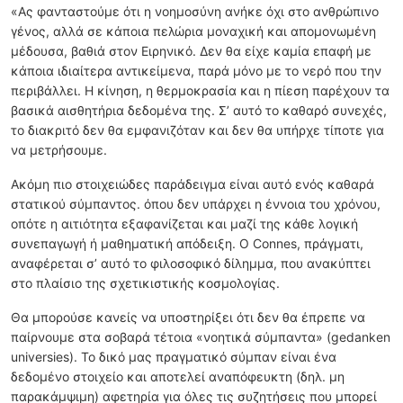
«Ας φανταστούμε ότι η νοημοσύνη ανήκε όχι στο ανθρώπινο
γένος, αλλά σε κάποια πελώρια μοναχική και απομονωμένη
μέδουσα, βαθιά στον Ειρηνικό. Δεν θα είχε καμία επαφή με
κάποια ιδιαίτερα αντικείμενα, παρά μόνο με το νερό που την
περιβάλλει. Η κίνηση, η θερμοκρασία και η πίεση παρέχουν τα
βασικά αισθητήρια δεδομένα της. Σ’ αυτό το καθαρό συνεχές,
το διακριτό δεν θα εμφανιζόταν και δεν θα υπήρχε τίποτε για
να μετρήσουμε.
Ακόμη πιο στοιχειώδες παράδειγμα είναι αυτό ενός καθαρά
στατικού σύμπαντος. όπου δεν υπάρχει η έννοια του χρόνου,
οπότε η αιτιότητα εξαφανίζεται και μαζί της κάθε λογική
συνεπαγωγή ή μαθηματική απόδειξη. Ο Connes, πράγματι,
αναφέρεται σ’ αυτό το φιλοσοφικό δίλημμα, που ανακύπτει
στο πλαίσιο της σχετικιστικής κοσμολογίας.
Θα μπορούσε κανείς να υποστηρίξει ότι δεν θα έπρεπε να
παίρνουμε στα σοβαρά τέτοια «νοητικά σύμπαντα» (gedanken
universies). Το δικό μας πραγματικό σύμπαν είναι ένα
δεδομένο στοιχείο και αποτελεί αναπόφευκτη (δηλ. μη
παρακάμψιμη) αφετηρία για όλες τις συζητήσεις που μπορεί