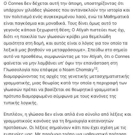
Ο Connes δεν δέχεται αυτή την άποψη, υποστηρίζοντας ότι
υπάρχουν χιλιάδες γλώσσες που αντανακλούν την ιστορία και
τον πολιτισμό ενός συγκεκριμένου λαού, ενώ τα Μαθηματικά
είναι παγκόσμια και μοναδικά. Τους δίνει όμως αυτό το
γεγονός κάποια ξεχωριστή θέση; Ο Atiyah πιστεύει πως όχι,
διότι «η ποικιλία των γλωσσών κρύβει μια θεμελιώδη
ομοιότητα στη δομή, και αυτός είναι ο λόγος για τον οποίο τα
λεξικά μας βοηθούν να μεταφράσουμε». Σπεύδω στο σημείο
αυτό να προσθέσω, συμφωνώντας με τον Atiyah, ότι ο Connes
φαίνεται να μην λαμβάνει υπ’ όψιν την επανάσταση στη
12
Γλωσσολογία που επέφερε ο Noam Chomsky
,
διαμορφώνοντας τις αρχές της γενετικής μετασχηματιστικής
γραμματικής, μιας θεωρίας κατά την οποία η περιγραφή των
γλωσσών πρέπει να βασίζεται σε θεωρητικό γραμματικό
πρότυπο διαμορφωμένο σύμφωνα με τους κανόνες της
τυπικής λογικής.
Επιπλέον, η γλώσσα δεν είναι απλά ένα σύνολο από λέξεις και
γραμματικούς κανόνες για τη δημιουργία κατανοητών
προτάσεων. Οι λέξεις σημαίνουν κάτι που έχει σχέση με τις
εμπειρίες μας. Με παρόμοιο τρόπο μια μαθηματική πρόταση