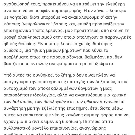
αναθεώρησή τους, προκειμένου να επιτρέψει την ελεύθερη
ανάδυση νέων μορφών συμπεριφοράς. Η εν λόγω φιλοσοφία
με γοητεύει, διότι μπορούμε να ανακαλύψουμε σ’ αυτήν
κάποιες “νευρολογικές” βάσεις και, επειδή προσεγγίζει τον
επιστημονικό τρόπο έρευνας, μας προστατεύει από εκείνη τη
μορφή ολοκληρωτισμού στην οποία απολήγουν οι παραγωγικές
ηθικές θεωρίες. Είναι μια φιλοσοφία χωρίς ιδιαίτερες
αξιώσεις, μια “ηθική μικρών βημάτων” που λύνει τα
προβλήματα όπως της παρουσιάζονται, βαθμηδόν, και δεν
βασίζεται σε εντελώς ανεφάρμοστα a priori αξιώματα.
Υπό αυτές τις συνθήκες, το ζήτημα δεν είναι πλέον να
υπαγάγουμε την επιστήμη στις επιταγές των δοξασιών, στον
αυταρχισμό των αποκεκαλυμμένων δογμάτων ή μιας
οποιοσδήποτε ιδεολογίας, αλλά να αναπτύξουμε μια κριτική
των
δοξασιών
, των
ιδεολογιών
και των
ηθικών κανόνων
σε
συνάρτηση με την εξέλιξη της επιστήμης, έτσι ώστε μέσω
αυτής να αποκτήσουμε νέους κανόνες συμπεριφοράς που να
έχουν μια πιο αντικειμενική δικαίωση. Πιστεύω ότι το
συλλογιστικό μοντέλο επικοινωνίας, αναγνώρισης
προθέσεων, με αξιολόγηση της λογικής συνοχής τους και της