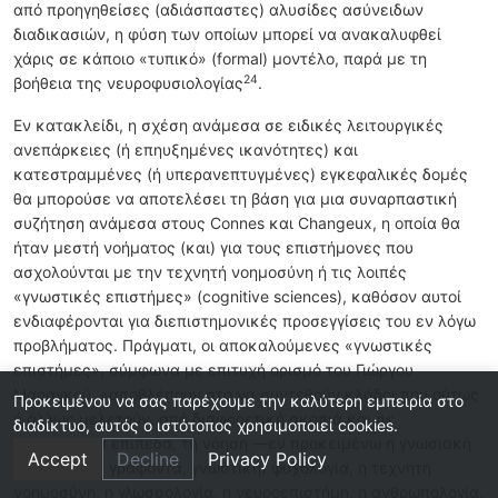
από προηγηθείσες (αδιάσπαστες) αλυσίδες ασύνειδων
διαδικασιών, η φύση των οποίων μπορεί να ανακαλυφθεί
χάρις σε κάποιο «τυπικό» (formal) μοντέλο, παρά με τη
24
βοήθεια της νευροφυσιολογίας
.
Εν κατακλείδι, η σχέση ανάμεσα σε ειδικές λειτουργικές
ανεπάρκειες (ή επηυξημένες ικανότητες) και
κατεστραμμένες (ή υπερανεπτυγμένες) εγκεφαλικές δομές
θα μπορούσε να αποτελέσει τη βάση για μια συναρπαστική
συζήτηση ανάμεσα στους Connes και Changeux, η οποία θα
ήταν μεστή νοήματος (και) για τους επιστήμονες που
ασχολούνται με την τεχνητή νοημοσύνη ή τις λοιπές
«γνωστικές επιστήμες» (cognitive sciences), καθόσον αυτοί
ενδιαφέρονται για διεπιστημονικές προσεγγίσεις του εν λόγω
προβλήματος. Πράγματι, οι αποκαλούμενες «γνωστικές
επιστήμες», σύμφωνα με επιτυχή ορισμό του Γιώργου
Μαραγκού, «αποβλέπουν στο να συντεθούν κλάδοι που ούτως
Προκειμένου να σας παρέχουμε την καλύτερη εμπειρία στο
ή άλλως μελετούν, από διαφορετική σκοπιά και σε
διαδίκτυο, αυτός ο ιστότοπος χρησιμοποιεί cookies.
διαφορετικά επίπεδα, τη νόηση —εν προκειμένω η γνωσιακή
Accept
Decline
Privacy Policy
(ή, κατά τον γράφοντα, γνωστική) ψυχολογία, η τεχνητή
νοημοσύνη, η γλωσσολογία, η νευροεπιστήμη, η ανθρωπολογία,