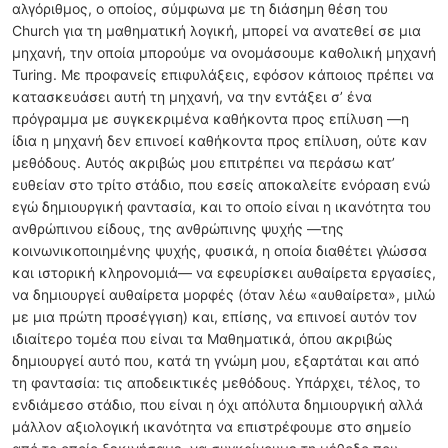
αλγόριθμος, ο οποίος, σύμφωνα με τη διάσημη θέση του
Church για τη μαθηματική λογική, μπορεί να ανατεθεί σε μια
μηχανή, την οποία μπορούμε να ονομάσουμε καθολική μηχανή
Turing. Με προφανείς επιφυλάξεις, εφόσον κάποιος πρέπει να
κατασκευάσει αυτή τη μηχανή, να την εντάξει σ’ ένα
πρόγραμμα με συγκεκριμένα καθήκοντα προς επίλυση —η
ίδια η μηχανή δεν επινοεί καθήκοντα προς επίλυση, ούτε καν
μεθόδους. Αυτός ακριβώς μου επιτρέπει να περάσω κατ’
ευθείαν στο τρίτο στάδιο, που εσείς αποκαλείτε ενόραση ενώ
εγώ δημιουργική φαντασία, και το οποίο είναι η ικανότητα του
ανθρώπινου είδους, της ανθρώπινης ψυχής —της
κοινωνικοποιημένης ψυχής, φυσικά, η οποία διαθέτει γλώσσα
και ιστορική κληρονομιά— να εφευρίσκει αυθαίρετα εργασίες,
να δημιουργεί αυθαίρετα μορφές (όταν λέω «αυθαίρετα», μιλώ
με μια πρώτη προσέγγιση) και, επίσης, να επινοεί αυτόν τον
ιδιαίτερο τομέα που είναι τα Μαθηματικά, όπου ακριβώς
δημιουργεί αυτό που, κατά τη γνώμη μου, εξαρτάται και από
τη φαντασία: τις αποδεικτικές μεθόδους. Υπάρχει, τέλος, το
ενδιάμεσο στάδιο, που είναι η όχι απόλυτα δημιουργική αλλά
μάλλον αξιολογική ικανότητα να επιστρέφουμε στο σημείο