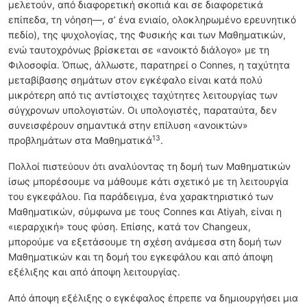
μελετούν, από διαφορετική σκοπιά και σε διαφορετικά
επίπεδα, τη νόηση—, σ’ ένα ενιαίο, ολοκληρωμένο ερευνητικό
πεδίο), της ψυχολογίας, της Φυσικής και των Μαθηματικών,
ενώ ταυτοχρόνως βρίσκεται σε «ανοικτό διάλογο» με τη
Φιλοσοφία. Όπως, άλλωστε, παρατηρεί ο Connes, η ταχύτητα
μεταβίβασης σημάτων στον εγκέφαλο είναι κατά πολύ
μικρότερη από τις αντίστοιχες ταχύτητες λειτουργίας των
σύγχρονων υπολογιστών. Οι υπολογιστές, παραταύτα, δεν
συνεισφέρουν σημαντικά στην επίλυση «ανοικτών»
13
προβλημάτων στα Μαθηματικά
.
Πολλοί πιστεύουν ότι αναλύοντας τη δομή των Μαθηματικών
ίσως μπορέσουμε να μάθουμε κάτι σχετικό με τη λειτουργία
του εγκεφάλου. Για παράδειγμα, ένα χαρακτηριστικό των
Μαθηματικών, σύμφωνα με τους Connes και Atiyah, είναι η
«ιεραρχική» τους φύση. Επίσης, κατά τον Changeux,
μπορούμε να εξετάσουμε τη σχέση ανάμεσα στη δομή των
Μαθηματικών και τη δομή του εγκεφάλου και από άποψη
εξέλιξης και από άποψη λειτουργίας.
Από άποψη εξέλιξης ο εγκέφαλος έπρεπε να δημιουργήσει μια