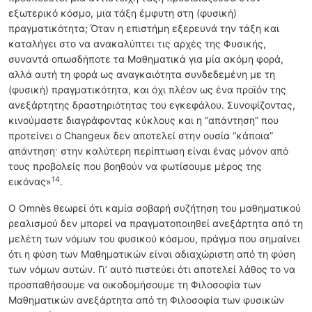
εξωτερικό κόσμο, μια τάξη έμφυτη στη (φυσική)
πραγματικότητα; Όταν η επιστήμη εξερευνά την τάξη και
καταλήγει στο να ανακαλύπτει τις αρχές της Φυσικής,
συναντά οπωσδήποτε τα Μαθηματικά για μία ακόμη φορά,
αλλά αυτή τη φορά ως αναγκαιότητα συνδεδεμένη με τη
(φυσική) πραγματικότητα, και όχι πλέον ως ένα προϊόν της
ανεξάρτητης δραστηριότητας του εγκεφάλου. Συνοψίζοντας,
κινούμαστε διαγράφοντας κύκλους και η “απάντηση” που
προτείνει ο Changeux δεν αποτελεί στην ουσία “κάποια”
απάντηση· στην καλύτερη περίπτωση είναι ένας μόνον από
τους προβολείς που βοηθούν να φωτίσουμε μέρος της
14
εικόνας»
.
Ο Omnès θεωρεί ότι καμία σοβαρή συζήτηση του μαθηματικού
ρεαλισμού δεν μπορεί να πραγματοποιηθεί ανεξάρτητα από τη
μελέτη των νόμων του φυσικού κόσμου, πράγμα που σημαίνει
ότι η φύση των Μαθηματικών είναι αδιαχώριστη από τη φύση
των νόμων αυτών. Γι’ αυτό πιστεύει ότι αποτελεί λάθος το να
προσπαθήσουμε να οικοδομήσουμε τη Φιλοσοφία των
Μαθηματικών ανεξάρτητα από τη Φιλοσοφία των φυσικών