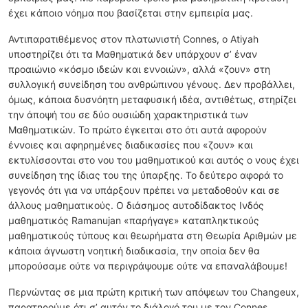
έχει κάποιο νόημα που βασίζεται στην εμπειρία μας.
Αντιπαρατιθέμενος στον πλατωνιστή Connes, ο Atiyah
υποστηρίζει ότι τα Μαθηματικά δεν υπάρχουν σ’ έναν
προαιώνιο «κόσμο ιδεών και εννοιών», αλλά «ζουν» στη
συλλογική συνείδηση του ανθρώπινου γένους. Δεν προβάλλει,
όμως, κάποια δυσνόητη μεταφυσική ιδέα, αντιθέτως, στηρίζει
την άποψή του σε δύο ουσιώδη χαρακτηριστικά των
Μαθηματικών. Το πρώτο έγκειται στο ότι αυτά αφορούν
έννοιες και αφηρημένες διαδικασίες που «ζουν» και
εκτυλίσσονται στο νου του μαθηματικού και αυτός ο νους έχει
συνείδηση της ίδιας του της ύπαρξης. Το δεύτερο αφορά το
γεγονός ότι για να υπάρξουν πρέπει να μεταδοθούν και σε
άλλους μαθηματικούς. Ο διάσημος αυτοδίδακτος Ινδός
μαθηματικός Ramanujan «παρήγαγε» καταπληκτικούς
μαθηματικούς τύπους και θεωρήματα στη Θεωρία Αριθμών με
κάποια άγνωστη νοητική διαδικασία, την οποία δεν θα
μπορούσαμε ούτε να περιγράψουμε ούτε να επαναλάβουμε!
Περνώντας σε μια πρώτη κριτική των απόψεων του Changeux,
παρατηρούμε ότι σ’ αυτόν το διάλογό του με τον Connes