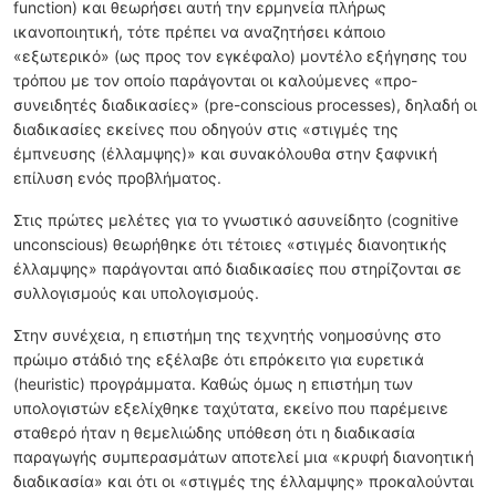
function) και θεωρήσει αυτή την ερμηνεία πλήρως
ικανοποιητική, τότε πρέπει να αναζητήσει κάποιο
«εξωτερικό» (ως προς τον εγκέφαλο) μοντέλο εξήγησης του
τρόπου με τον οποίο παράγονται οι καλούμενες «προ-
συνειδητές διαδικασίες» (pre-conscious processes), δηλαδή οι
διαδικασίες εκείνες που οδηγούν στις «στιγμές της
έμπνευσης (έλλαμψης)» και συνακόλουθα στην ξαφνική
επίλυση ενός προβλήματος.
Στις πρώτες μελέτες για το γνωστικό ασυνείδητο (cognitive
unconscious) θεωρήθηκε ότι τέτοιες «στιγμές διανοητικής
έλλαμψης» παράγονται από διαδικασίες που στηρίζονται σε
συλλογισμούς και υπολογισμούς.
Στην συνέχεια, η επιστήμη της τεχνητής νοημοσύνης στο
πρώιμο στάδιό της εξέλαβε ότι επρόκειτο για ευρετικά
(heuristic) προγράμματα. Καθώς όμως η επιστήμη των
υπολογιστών εξελίχθηκε ταχύτατα, εκείνο που παρέμεινε
σταθερό ήταν η θεμελιώδης υπόθεση ότι η διαδικασία
παραγωγής συμπερασμάτων αποτελεί μια «κρυφή διανοητική
διαδικασία» και ότι οι «στιγμές της έλλαμψης» προκαλούνται