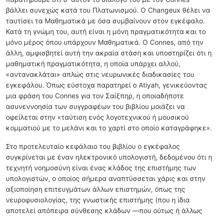
βάλλει συνεχώς κατά του Πλατωνισμού. Ο Changeux θέλει να
ταυτίσει τα Μαθηματικά με όσα συμβαίνουν στον εγκέφαλο.
Κατά τη γνώμη του, αυτή είναι η μόνη πραγματικότητα και το
μόνο μέρος όπου υπάρχουν Μαθηματικά. Ο Connes, από την
άλλη, αμφισβητεί αυτή την ακραία στάση και υποστηρίζει ότι η
μαθηματική πραγματικότητα, η οποία υπάρχει αλλού,
«αντανακλάται» απλώς στις νευρωνικές διαδικασίες του
εγκεφάλου. Όπως εύστοχα παρατηρεί ο Atiyah, γενικεύοντας
μια φράση του Connes για τον Σαίξπηρ, η οποιαδήποτε
ασυνεννοησία των συγγραφέων του βιβλίου μοιάζει να
οφείλεται στην «ταύτιση ενός λογοτεχνικού ή μουσικού
κομματιού με το μελάνι και το χαρτί στο οποίο καταγράφηκε».
Στο προτελευταίο κεφάλαιο του βιβλίου ο εγκέφαλος
συγκρίνεται με έναν ηλεκτρονικό υπολογιστή, δεδομένου ότι η
τεχνητή νοημοσύνη είναι ένας κλάδος της επιστήμης των
υπολογιστών, ο οποίος σήμερα αναπτύσσεται χάρις και στην
αξιοποίηση επιτευγμάτων άλλων επιστημών, όπως της
νευροφυσιολογίας, της γνωστικής επιστήμης (που η ίδια
αποτελεί απόπειρα σύνθεσης κλάδων —που ούτως ή άλλως