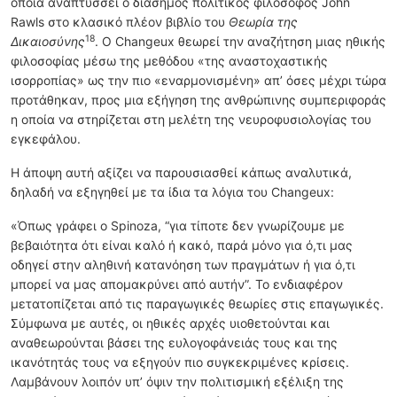
οποία αναπτύσσει ο διάσημος πολιτικός φιλόσοφος John
Rawls στο κλασικό πλέον βιβλίο του
Θεωρία της
18
Δικαιοσύνης
. Ο Changeux θεωρεί την αναζήτηση μιας ηθικής
φιλοσοφίας μέσω της μεθόδου «της αναστοχαστικής
ισορροπίας» ως την πιο «εναρμονισμένη» απ’ όσες μέχρι τώρα
προτάθηκαν, προς μια εξήγηση της ανθρώπινης συμπεριφοράς
η οποία να στηρίζεται στη μελέτη της νευροφυσιολογίας του
εγκεφάλου.
Η άποψη αυτή αξίζει να παρουσιασθεί κάπως αναλυτικά,
δηλαδή να εξηγηθεί με τα ίδια τα λόγια του Changeux:
«Όπως γράφει ο Spinoza, “για τίποτε δεν γνωρίζουμε με
βεβαιότητα ότι είναι καλό ή κακό, παρά μόνο για ό,τι μας
οδηγεί στην αληθινή κατανόηση των πραγμάτων ή για ό,τι
μπορεί να μας απομακρύνει από αυτήν”. Το ενδιαφέρον
μετατοπίζεται από τις παραγωγικές θεωρίες στις επαγωγικές.
Σύμφωνα με αυτές, οι ηθικές αρχές υιοθετούνται και
αναθεωρούνται βάσει της ευλογοφάνειάς τους και της
ικανότητάς τους να εξηγούν πιο συγκεκριμένες κρίσεις.
Λαμβάνουν λοιπόν υπ’ όψιν την πολιτισμική εξέλιξη της