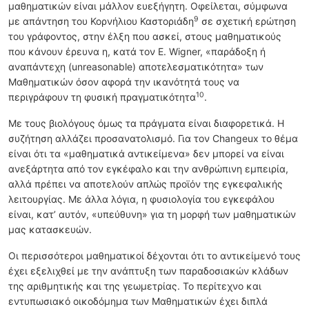
μαθηματικών είναι μάλλον ευεξήγητη. Οφείλεται, σύμφωνα
9
με απάντηση του Κορνήλιου Καστοριάδη
σε σχετική ερώτηση
του γράφοντος, στην έλξη που ασκεί, στους μαθηματικούς
που κάνουν έρευνα η, κατά τον E. Wigner, «παράδοξη ή
αναπάντεχη (unreasonable) αποτελεσματικότητα» των
Μαθηματικών όσον αφορά την ικανότητά τους να
10
περιγράφουν τη φυσική πραγματικότητα
.
Με τους βιολόγους όμως τα πράγματα είναι διαφορετικά. Η
συζήτηση αλλάζει προσανατολισμό. Για τον Changeux το θέμα
είναι ότι τα «μαθηματικά αντικείμενα» δεν μπορεί να είναι
ανεξάρτητα από τον εγκέφαλο και την ανθρώπινη εμπειρία,
αλλά πρέπει να αποτελούν απλώς προϊόν της εγκεφαλικής
λειτουργίας. Με άλλα λόγια, η φυσιολογία του εγκεφάλου
είναι, κατ’ αυτόν, «υπεύθυνη» για τη μορφή των μαθηματικών
μας κατασκευών.
Οι περισσότεροι μαθηματικοί δέχονται ότι το αντικείμενό τους
έχει εξελιχθεί με την ανάπτυξη των παραδοσιακών κλάδων
της αριθμητικής και της γεωμετρίας. Το περίτεχνο και
εντυπωσιακό οικοδόμημα των Μαθηματικών έχει διπλά