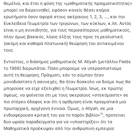
θεμέλια, και έτσι η φύση της «μαθηματικής πραγματικότητας»
μπορεί να διερευνηθεί, εφόσον κανείς θέσει καίρια
ερωτήματα όσον αφορά στους ακέραιους 1, 2, 3, …, και την
Ευκλείδεια Γεωμετρία των τριγώνων, των κύκλων, κ.λπ. Αυτός
είναι ο μη συνειδητός, για τους περισσότερους μαθηματικούς,
πλην όμως βασικός, λόγος έλξης τους προς τη ρεαλιστική
(ακόμη και καθαρά πλατωνική) θεώρηση του αντικειμένου
τους.
Εντούτοις, ο διάσημος μαθηματικός Μ. Atiyah (μετάλλιο Fields
το 1966) διερωτάται: Πόσο μπορούμε να υπερασπιστούμε
αυτή τη θεώρηση; Πράγματι, εάν το σύμπαν ήταν
μονοδιάστατο ή ασυνεχές, θα ήταν δύσκολο να δούμε πως θα
μπορούσε να είχε εξελιχθεί η Γεωμετρία. Ίσως, εκ πρώτης
όψεως, να φαίνεται ότι με τους ακεραίους «στεκόμαστε» σε
πιο στέρεο έδαφος και ότι η αρίθμηση είναι πραγματικά μια
πρωταρχική, αρχέγονη έννοια. Όμως, ο Atiyah, σε μια
11
ενδιαφέρουσα κριτική του για το παρόν βιβλίο»
, προτείνει
δυο ωραία παραδείγματα για να «υποστηρίξει» ότι τα
Μαθηματικά προέκυψαν από την ανθρώπινη εμπειρία: