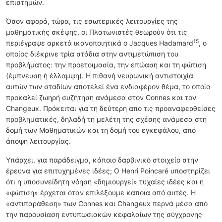
επιστημών.
Όσον αφορά, τώρα, τις εσωτερικές λειτουργίες της
μαθηματικής σκέψης, οι Πλατωνιστές θεωρούν ότι τις
15
περιέγραψε αρκετά ικανοποιητικά ο Jacques Hadamard
, ο
οποίος διέκρινε τρία στάδια στην αντιμετώπιση του
προβλήματος: την προετοιμασία, την επώαση και τη φώτιση
(έμπνευση ή έλλαμψη). Η πιθανή νευρωνική αντιστοιχία
αυτών των σταδίων αποτελεί ένα ενδιαφέρον θέμα, το οποίο
προκαλεί ζωηρή συζήτηση ανάμεσα στον Connes και τον
Changeux. Πρόκειται για τη δεύτερη από τις προαναφερθείσες
προβληματικές, δηλαδή τη μελέτη της σχέσης ανάμεσα στη
δομή των Μαθηματικών και τη δομή του εγκεφάλου, από
άποψη λειτουργίας.
Υπάρχει, για παράδειγμα, κάποιο δαρβινικό στοιχείο στην
έρευνα για επιτυχημένες ιδέες; Ο Henri Poincaré υποστηρίζει
ότι η υποσυνείδητη νόηση «δημιουργεί» τυχαίες ιδέες και η
«φώτιση» έρχεται όταν επιλέξουμε κάποια από αυτές. Η
«αντιπαράθεση» των Connes και Changeux περνά μέσα από
την παρουσίαση εντυπωσιακών κεφαλαίων της σύγχρονης