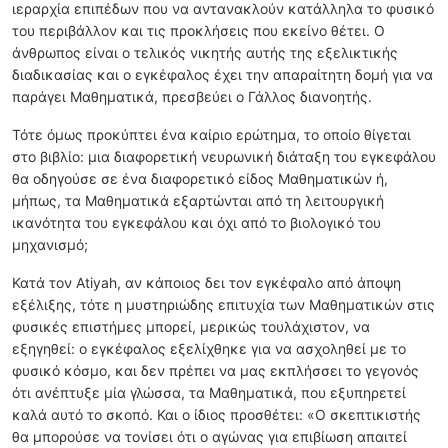
ιεραρχία επιπέδων που να αντανακλούν κατάλληλα το φυσικό
του περιβάλλον και τις προκλήσεις που εκείνο θέτει. Ο
άνθρωπος είναι ο τελικός νικητής αυτής της εξελικτικής
διαδικασίας και ο εγκέφαλος έχει την απαραίτητη δομή για να
παράγει Μαθηματικά, πρεσβεύει ο Γάλλος διανοητής.
Τότε όμως προκύπτει ένα καίριο ερώτημα, το οποίο θίγεται
στο βιβλίο: μια διαφορετική νευρωνική διάταξη του εγκεφάλου
θα οδηγούσε σε ένα διαφορετικό είδος Μαθηματικών ή,
μήπως, τα Μαθηματικά εξαρτώνται από τη λειτουργική
ικανότητα του εγκεφάλου και όχι από το βιολογικό του
μηχανισμό;
Κατά τον Atiyah, αν κάποιος δει τον εγκέφαλο από άποψη
εξέλιξης, τότε η μυστηριώδης επιτυχία των Μαθηματικών στις
φυσικές επιστήμες μπορεί, μερικώς τουλάχιστον, να
εξηγηθεί: ο εγκέφαλος εξελίχθηκε για να ασχοληθεί με το
φυσικό κόσμο, και δεν πρέπει να μας εκπλήσσει το γεγονός
ότι ανέπτυξε μία γλώσσα, τα Μαθηματικά, που εξυπηρετεί
καλά αυτό το σκοπό. Και ο ίδιος προσθέτει: «Ο σκεπτικιστής
θα μπορούσε να τονίσει ότι ο αγώνας για επιβίωση απαιτεί