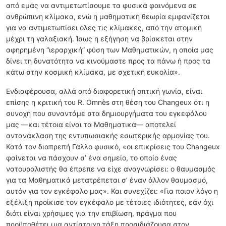
από εμάς να αντιμετωπίσουμε τα φυσικά φαινόμενα σε
ανθρώπινη κλίμακα, ενώ η μαθηματική θεωρία εμφανίζεται
για να αντιμετωπίσει όλες τις κλίμακες, από την ατομική
μέχρι τη γαλαξιακή. Ίσως η εξήγηση να βρίσκεται στην
αφηρημένη “ιεραρχική” φύση των Μαθηματικών, η οποία μας
δίνει τη δυνατότητα να κινούμαστε προς τα πάνω ή προς τα
κάτω στην κοσμική κλίμακα, με σχετική ευκολία».
Ενδιαφέρουσα, αλλά από διαφορετική οπτική γωνία, είναι
επίσης η κριτική του R. Omnès στη θέση του Changeux ότι η
συνοχή που συναντάμε στα δημιουργήματα του εγκεφάλου
μας —και τέτοια είναι τα Μαθηματικά— αποτελεί
αντανάκλαση της εντυπωσιακής εσωτερικής αρμονίας του.
Κατά τον διαπρεπή Γάλλο φυσικό, «οι επικρίσεις του Changeux
φαίνεται να πάσχουν σ’ ένα σημείο, το οποίο ένας
νατουραλιστής θα έπρεπε να είχε αναγνωρίσει: ο θαυμασμός
για τα Μαθηματικά μετατρέπεται σ’ έναν άλλον θαυμασμό,
αυτόν για τον εγκέφαλο μας». Και συνεχίζει: «Για ποιον λόγο η
εξέλιξη προίκισε τον εγκέφαλο με τέτοιες ιδιότητες, εάν όχι
διότι είναι χρήσιμες για την επιβίωση, πράγμα που
προϋποθέτει μια αντίστοιχη τάξη προσιδιάζουσα στον