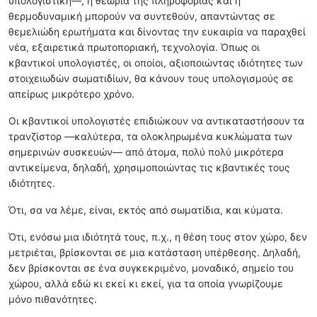
υπολογιστική—, η θεωρία της πληροφορίας και η
θερμοδυναμική μπορούν να συντεθούν, απαντώντας σε
θεμελιώδη ερωτήματα και δίνοντας την ευκαιρία να παραχθεί
νέα, εξαιρετικά πρωτοποριακή, τεχνολογία. Όπως οι
κβαντικοί υπολογιστές, οι οποίοι, αξιοποιώντας ιδιότητες των
στοιχειωδών σωματιδίων, θα κάνουν τους υπολογισμούς σε
απείρως μικρότερο χρόνο.
Οι κβαντικοί υπολογιστές επιδιώκουν να αντικαταστήσουν τα
τρανζίστορ —καλύτερα, τα ολοκληρωμένα κυκλώματα των
σημερινών συσκευών— από άτομα, πολύ πολύ μικρότερα
αντικείμενα, δηλαδή, χρησιμοποιώντας τις κβαντικές τους
ιδιότητες.
Ότι, σα να λέμε, είναι, εκτός από σωματίδια, και κύματα.
Ότι, ενόσω μια ιδιότητά τους, π.χ., η θέση τους στον χώρο, δεν
μετριέται, βρίσκονται σε μια κατάσταση υπέρθεσης. Δηλαδή,
δεν βρίσκονται σε ένα συγκεκριμένο, μοναδικό, σημείο του
χώρου, αλλά εδώ κι εκεί κι εκεί, για τα οποία γνωρίζουμε
μόνο πιθανότητες.