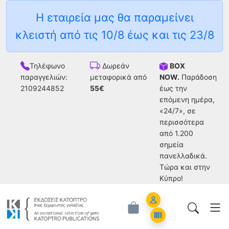
Η εταιρεία μας θα παραμείνει
κλειστή από τις 10/8 έως και τις 23/8
Τηλέφωνο
BOX
Δωρεάν
παραγγελιών:
NOW.
Παράδοση
μεταφορικά από
2109244852
έως την
55€
επόμενη ημέρα,
«24/7», σε
περισσότερα
από 1.200
σημεία
πανελλαδικά.
Tώρα και στην
Κύπρο!
Account
Orders