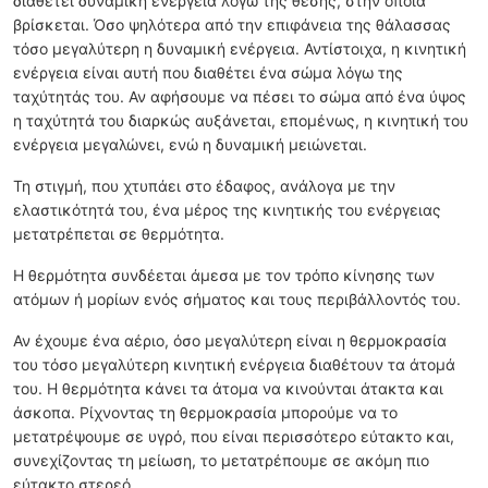
διαθέτει δυναμική ενέργεια λόγω της θέσης, στην οποία
βρίσκεται. Όσο ψηλότερα από την επιφάνεια της θάλασσας
τόσο μεγαλύτερη η δυναμική ενέργεια. Αντίστοιχα, η κινητική
ενέργεια είναι αυτή που διαθέτει ένα σώμα λόγω της
ταχύτητάς του. Αν αφήσουμε να πέσει το σώμα από ένα ύψος
η ταχύτητά του διαρκώς αυξάνεται, επομένως, η κινητική του
ενέργεια μεγαλώνει, ενώ η δυναμική μειώνεται.
Τη στιγμή, που χτυπάει στο έδαφος, ανάλογα με την
ελαστικότητά του, ένα μέρος της κινητικής του ενέργειας
μετατρέπεται σε θερμότητα.
Η θερμότητα συνδέεται άμεσα με τον τρόπο κίνησης των
ατόμων ή μορίων ενός σήματος και τους περιβάλλοντός του.
Αν έχουμε ένα αέριο, όσο μεγαλύτερη είναι η θερμοκρασία
του τόσο μεγαλύτερη κινητική ενέργεια διαθέτουν τα άτομά
του. Η θερμότητα κάνει τα άτομα να κινούνται άτακτα και
άσκοπα. Ρίχνοντας τη θερμοκρασία μπορούμε να το
μετατρέψουμε σε υγρό, που είναι περισσότερο εύτακτο και,
συνεχίζοντας τη μείωση, το μετατρέπουμε σε ακόμη πιο
εύτακτο στερεό.