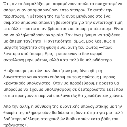
Ότι, αν τα διεμπλέξουμε, παραμένουν απόλυτα συσχετισμένα,
ακόμη κι αν απομακρυνθούν «στο άπειρο». Σε αυτήν την
περίπτωση, η μέτρηση της τιμής ενός μεγέθους στο ένα
σωμάτιο σημαίνει απόλυτη βεβαιότητα για την αντίστοιχη τιμή
στο άλλο —έστω κι αν βρίσκεται «σε άπειρη απόσταση». Είναι
σα να αλληλεπιδρούν ακαριαία. Σαν ένα μήνυμα να ταξιδεύει
με άπειρη ταχύτητα. Η σχετικότητα, όμως, μας λέει πως η
μέγιστη ταχύτητα στη φύση είναι αυτή του φωτός —πολύ
λιγότερο από άπειρη. Άρα, η επικοινωνία δεν αφορά
ανταλλαγή μηνυμάτων, αλλά κάτι πολύ θεμελιωδέστερο.
Η αξιοποίηση αυτών των ιδιοτήτων μας δίνει ήδη τη
δυνατότητα να «κατασκευάσουμε» τους πρώτους μικρούς
κβαντικούς υπολογιστές. Όταν θα προοδεύσουμε αρκετά θα
μπορούμε να έχουμε υπολογισμούς σε δευτερόλεπτα εκεί που
οι πιο προηγμένοι τωρινοί υπολογιστές θα χρειάζονταν χρόνια.
Από την άλλη, η σύνθεση της κβαντικής υπολογιστικής με την
θεωρία της πληροφορίας θα δώσει τη δυνατότητα για μια πολύ
βαθύτερη σύλληψη στοιχειωδών διαδικασιών «στα βάθη του
πράγματος».