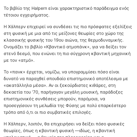
Το βιβλίο της Halpern είναι χαρακτηριστικό παράδειγμα ενός
τέτοιου εγχειρήματος.
Η Χάλπερν επιχειρεί να συνδέσει τις πιο πρόσφατες εξελίξεις
στη φυσική με μια από τις μείζονες θεωρίες στο χώρο της
κλασσικής φυσικής του 19ου αιώνα, της θερμοδυναμικής.
Ονομάζει το βιβλίο «Κβαντικό ατμοπάνκ», για να δείξει τον
στενό δεσμό, που ενώνει τη πιο σύγχρονη κβαντική μηχανική
με τον «ατμό».
Το «πανκ» έρχεται, νομίζω, να υπογραμμίσει πόσο είναι
δυνατό να παραχθεί σπουδαίο επιστημονικό αποτέλεσμα με
«ακατάλληλα μέσα». Αν οι ξεκούρδιστες κιθάρες, στη
δεκαετία του ’70, παρήγαγαν μεγάλη μουσική, παράδοξες
επιστημονικές συνθέσεις μπορούν, παρόμοια, να
προσεγγίσουν τη μελωδία της Φύσης με πολύ επαρκέστερο
τρόπο από ό,τι οι πιο συμβατικές επιλογές.
Η Χάλπερν, λοιπόν, θα επιχειρήσει να δείξει πόσο φυσικές
θεωρίες, όπως η κβαντική φυσική —ιδίως, η κβαντική