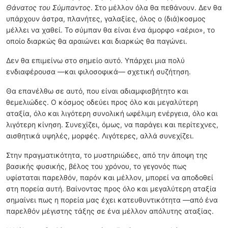
Θάνατος του Σύμπαντος
. Στο μέλλον όλα θα πεθάνουν. Δεν θα
υπάρχουν άστρα, πλανήτες, γαλαξίες, όλος ο (διά)κοσμος
μέλλει να χαθεί. Το σύμπαν θα είναι ένα άμορφο «αέριο», το
οποίο διαρκώς θα αραιώνει και διαρκώς θα παγώνει.
Δεν θα επιμείνω στο σημείο αυτό. Υπάρχει μια πολύ
ενδιαφέρουσα —και φιλοσοφικά— σχετική συζήτηση.
Θα επανέλθω σε αυτό, που είναι αδιαμφισβήτητο και
θεμελιώδες. Ο κόσμος οδεύει προς όλο και μεγαλύτερη
αταξία, όλο και λιγότερη συνολική ωφέλιμη ενέργεια, όλο και
λιγότερη κίνηση. Συνεχίζει, όμως, να παράγει και περίτεχνες,
αισθητικά υψηλές, μορφές. Λιγότερες, αλλά συνεχίζει.
Στην πραγματικότητα, το μυστηριώδες, από την άποψη της
βασικής φυσικής, βέλος του χρόνου, το γεγονός πως
υφίσταται παρελθόν, παρόν και μέλλον, μπορεί να αποδοθεί
στη πορεία αυτή. Βαίνοντας προς όλο και μεγαλύτερη αταξία
σημαίνει πως η πορεία μας έχει κατευθυντικότητα —από ένα
παρελθόν μέγιστης τάξης σε ένα μέλλον απόλυτης αταξίας.