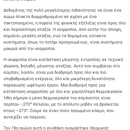
Δεδομένης της πολύ μεγαλύτερης πιθανότητας να είναι ένα
σώμα άτακτα διαρρυθμισμένο σε σχέση με ένα
τακτοποιημένο, η πορεία της φυσικής εξέλιξης είναι προς όλο
και περισσότερη αταξία. Η ισορροπία, από αυτήν την άποψη,
σημαίνει μεγάλη αταξία, ενώ τα δομημένα, εύτακτα
συστήματα, όπως το ποτήρι προηγουμένως, είναι συστήματα
μακριά από την ισορροπία.
Η ισορροπία είναι κατάσταση μέγιστης εντροπίας σε τεχνική
γλώσσα, δηλαδή, μέγιστης αταξίας. Αυτό που συμβαίνει στο
σύμπαν, λοιπόν, είναι μια διαδρομή προς όλο και πιο
υποβαθμισμένη ενέργεια, όλο και μικρότερη δυνατότητα
παραγωγής ωφέλιμου έργου. Μια διαδρομή προς μια
κατάσταση ισορροπίας με όλο και χαμηλότερη θερμοκρασία.
Ήδη σήμερα η μέση θερμοκρασία του σύμπαντος είναι
περίπου −270° Κελσίου, με το απόλυτο μηδέν να βρίσκεται
στους −273°. Ζούμε σε έναν πολύ παγωμένο κόσμο, που
συνεχίζει να παγώνει.
Τον 19ο αιώνα αυτή η συνθήκη ονομάστηκε
Θερμικός