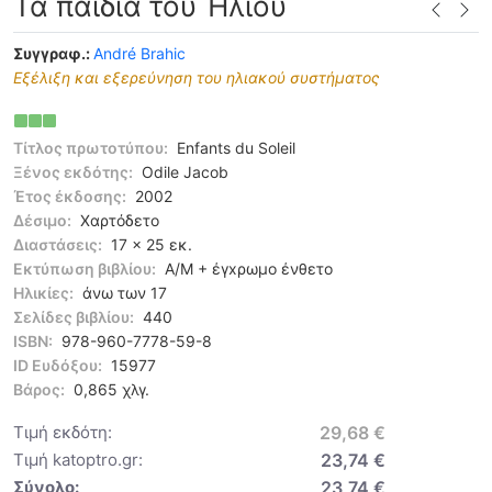
Τα παιδιά του Ήλιου
Συγγραφ.:
André Brahic
Eξέλιξη και εξερεύνηση του ηλιακού συστήματος
Τίτλος πρωτοτύπου:
Enfants du Soleil
Ξένος εκδότης:
Odile Jacob
Έτος έκδοσης:
2002
Δέσιμο:
Χαρτόδετο
Διαστάσεις:
17 x 25 εκ.
Εκτύπωση βιβλίου:
Α/Μ + έγxρωμο ένθετο
Ηλικίες:
άνω των 17
Σελίδες βιβλίου:
440
ISBN:
978-960-7778-59-8
ID Ευδόξου:
15977
Βάρος:
0,865 χλγ.
Τιμή εκδότη:
29,68 €
Τιμή katoptro.gr:
23,74 €
Σύνολο:
23,74 €