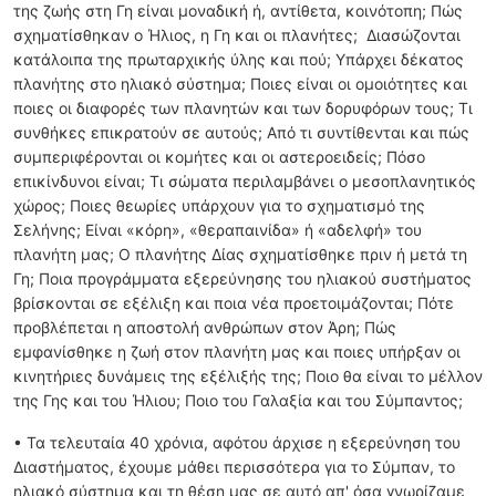
της ζωής στη Γη είναι μοναδική ή, αντίθετα, κοινότοπη; Πώς
σχηματίσθηκαν ο Ήλιος, η Γη και οι πλανήτες; Διασώζονται
κατάλοιπα της πρωταρχικής ύλης και πού; Υπάρχει δέκατος
πλανήτης στο ηλιακό σύστημα; Ποιες είναι οι ομοιότητες και
ποιες οι διαφορές των πλανητών και των δορυφόρων τους; Τι
συνθήκες επικρατούν σε αυτούς; Από τι συντίθενται και πώς
συμπεριφέρονται οι κομήτες και οι αστεροειδείς; Πόσο
επικίνδυνοι είναι; Τι σώματα περιλαμβάνει ο μεσοπλανητικός
χώρος; Ποιες θεωρίες υπάρχουν για το σχηματισμό της
Σελήνης; Είναι «κόρη», «θεραπαινίδα» ή «αδελφή» του
πλανήτη μας; Ο πλανήτης Δίας σχηματίσθηκε πριν ή μετά τη
Γη; Ποια προγράμματα εξερεύνησης του ηλιακού συστήματος
βρίσκονται σε εξέλιξη και ποια νέα προετοιμάζονται; Πότε
προβλέπεται η αποστολή ανθρώπων στον Άρη; Πώς
εμφανίσθηκε η ζωή στον πλανήτη μας και ποιες υπήρξαν οι
κινητήριες δυνάμεις της εξέλιξής της; Ποιο θα είναι το μέλλον
της Γης και του Ήλιου; Ποιο του Γαλαξία και του Σύμπαντος;
• Τα τελευταία 40 χρόνια, αφότου άρχισε η εξερεύνηση του
Διαστήματος, έχουμε μάθει περισσότερα για το Σύμπαν, το
ηλιακό σύστημα και τη θέση μας σε αυτό απ' όσα γνωρίζαμε