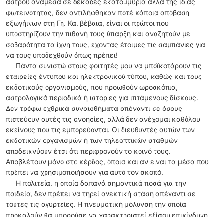
άστρου ανάμεσα σε δεκάδες εκατομμύρια άλλα της ίδιας
φωτεινότητας, δεν αντιλήφθηκαν ποτέ κάποια απόβαση
εξωγήινων στη Γη. Και βέβαια, είναι οι πρώτοι που
υποστηρίζουν την πιθανή τους ύπαρξη και αναζητούν με
σοβαρότητα τα ίχνη τους, έχοντας έτοιμες τις σαμπάνιες για
να τους υποδεχθούν όπως πρέπει!
Πάντα συνιστώ στους φοιτητές μου να μποϊκοτάρουν τις
εταιρείες έντυπου και ηλεκτρονικού τύπου, καθώς και τους
εκδοτικούς οργανισμούς, που προωθούν ωροσκόπια,
αστρολογικά περιοδικά ή ιστορίες για ιπτάμενους δίσκους.
Δεν τρέφω εχθρικά συναισθήματα απέναντι σε όσους
πιστεύουν αυτές τις ανοησίες, αλλά δεν ανέχομαι καθόλου
εκείνους που τις εμπορεύονται. Οι διευθυντές αυτών των
εκδοτικών οργανισμών ή των τηλεοπτικών σταθμών
αποδεικνύουν έτσι ότι περιφρονούν το κοινό τους.
Αποβλέπουν μόνο στο κέρδος, όποια και αν είναι τα μέσα που
πρέπει να χρησιμοποιήσουν για αυτό τον σκοπό.
Η πολιτεία, η οποία δαπανά σημαντικά ποσά για την
παιδεία, δεν πρέπει να τηρεί ανεκτική στάση απέναντι σε
τούτες τις αγυρτείες. Η πνευματική μόλυνση την οποία
προκαλούν θα μπορούσε να χαρακτηριστεί εξίσου επικίνδυνη