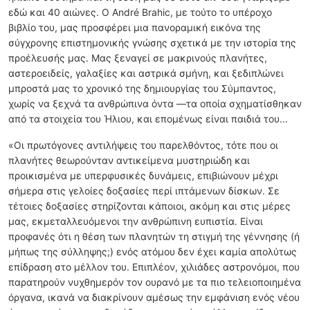
εδώ και 40 αιώνες. Ο André Brahic, με τούτο το υπέροχο
βιβλίο του, μας προσφέρει μια πανοραμική εικόνα της
σύγχρονης επιστημονικής γνώσης σχετικά με την ιστορία της
προέλευσής μας. Μας ξεναγεί σε μακρινούς πλανήτες,
αστεροειδείς, γαλαξίες και αστρικά σμήνη, και ξεδιπλώνει
μπροστά μας το χρονικό της δημιουργίας του Σύμπαντος,
χωρίς να ξεχνά τα ανθρώπινα όντα —τα οποία σχηματίσθηκαν
από τα στοιχεία του Ήλιου, και επομένως είναι παιδιά του...
«Οι πρωτόγονες αντιλήψεις του παρελθόντος, τότε που οι
πλανήτες θεωρούνταν αντικείμενα μυστηριώδη και
προικισμένα με υπερφυσικές δυνάμεις, επιβιώνουν μέχρι
σήμερα στις γελοίες δοξασίες περί ιπτάμενων δίσκων. Σε
τέτοιες δοξασίες στηρίζονται κάποιοι, ακόμη και στις μέρες
μας, εκμεταλλευόμενοι την ανθρώπινη ευπιστία. Είναι
προφανές ότι η θέση των πλανητών τη στιγμή της γέννησης (ή
μήπως της σύλληψης;) ενός ατόμου δεν έχει καμία απολύτως
επίδραση στο μέλλον του. Επιπλέον, χιλιάδες αστρονόμοι, που
παρατηρούν νυχθημερόν τον ουρανό με τα πιο τελειοποιημένα
όργανα, ικανά να διακρίνουν αμέσως την εμφάνιση ενός νέου