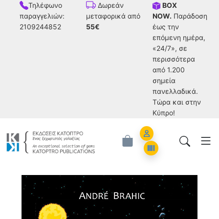
Τηλέφωνο
BOX
Δωρεάν
παραγγελιών:
NOW.
Παράδοση
μεταφορικά από
2109244852
έως την
55€
επόμενη ημέρα,
«24/7», σε
περισσότερα
από 1.200
σημεία
πανελλαδικά.
Tώρα και στην
Κύπρο!
Account
Orders