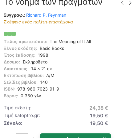
Το νόημα των πραγμάτων
Συγγραφ.:
Richard P. Feynman
Σκέψεις ενός πολίτη-επιστήμονα
Τίτλος πρωτοτύπου:
The Meaning of It All
Ξένος εκδότης:
Basic Books
Έτος έκδοσης:
1998
Δέσιμο:
Σκληρόδετο
Διαστάσεις:
14 x 21 εκ.
Εκτύπωση βιβλίου:
Α/Μ
Σελίδες βιβλίου:
140
ISBN:
978-960-7023-91-9
Βάρος:
0,350 χλγ.
Τιμή εκδότη:
24,38 €
Τιμή katoptro.gr:
19,50 €
Σύνολο:
19,50 €
Ποσότητα: