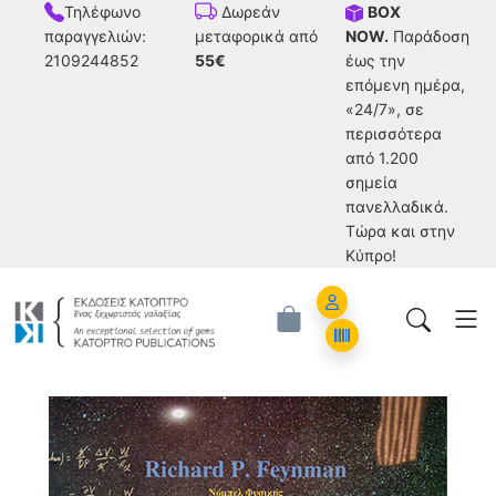
Τηλέφωνο
BOX
Δωρεάν
παραγγελιών:
NOW.
Παράδοση
μεταφορικά από
2109244852
έως την
55€
επόμενη ημέρα,
«24/7», σε
περισσότερα
από 1.200
σημεία
πανελλαδικά.
Tώρα και στην
Κύπρο!
Account
Orders