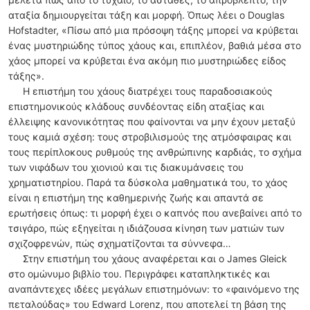
αταξία δημιουργείται τάξη και μορφή. Όπως λέει ο Douglas
Hofstadter, «Πίσω από μια πρόσοψη τάξης μπορεί να κρύβεται
ένας μυστηριώδης τύπος χάους και, επιπλέον, βαθιά μέσα στο
χάος μπορεί να κρύβεται ένα ακόμη πιο μυστηριώδες είδος
τάξης».
Η επιστήμη του χάους διατρέχει τους παραδοσιακούς
επιστημονικούς κλάδους συνδέοντας είδη αταξίας και
έλλειψης κανονικότητας που φαίνονται να μην έχουν μεταξύ
τους καμιά σχέση: τους στροβιλισμούς της ατμόσφαιρας και
τους περίπλοκους ρυθμούς της ανθρώπινης καρδιάς, το σχήμα
των νιφάδων του χιονιού και τις διακυμάνσεις του
χρηματιστηρίου. Παρά τα δύσκολα μαθηματικά του, το χάος
είναι η επιστήμη της καθημερινής ζωής και απαντά σε
ερωτήσεις όπως: τι μορφή έχει ο καπνός που ανεβαίνει από το
τσιγάρο, πώς εξηγείται η ιδιάζουσα κίνηση των ματιών των
σχιζοφρενών, πώς σχηματίζονται τα σύννεφα…
Στην επιστήμη του χάους αναφέρεται και ο James Gleick
στο ομώνυμο βιβλίο του. Περιγράφει καταπληκτικές και
αναπάντεχες ιδέες μεγάλων επιστημόνων: το «φαινόμενο της
πεταλούδας» του Edward Lorenz, που αποτελεί τη βάση της