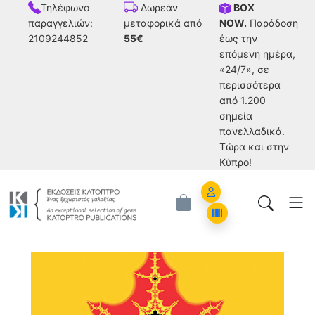
Τηλέφωνο
BOX
Δωρεάν
παραγγελιών:
NOW.
Παράδοση
μεταφορικά από
2109244852
έως την
55€
επόμενη ημέρα,
«24/7», σε
περισσότερα
από 1.200
σημεία
πανελλαδικά.
Tώρα και στην
Κύπρο!
Account
Orders