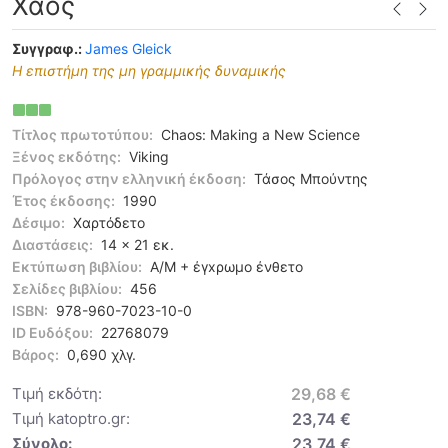
Χάος
Συγγραφ.:
James Gleick
Η επιστήμη της μη γραμμικής δυναμικής
Τίτλος πρωτοτύπου:
Chaos: Making a New Science
Ξένος εκδότης:
Viking
Πρόλογος στην ελληνική έκδοση:
Τάσος Μπούντης
Έτος έκδοσης:
1990
Δέσιμο:
Χαρτόδετο
Διαστάσεις:
14 x 21 εκ.
Εκτύπωση βιβλίου:
Α/Μ + έγxρωμο ένθετο
Σελίδες βιβλίου:
456
ISBN:
978-960-7023-10-0
ID Ευδόξου:
22768079
Βάρος:
0,690 χλγ.
Τιμή εκδότη:
29,68 €
Τιμή katoptro.gr:
23,74 €
Σύνολο:
23,74 €