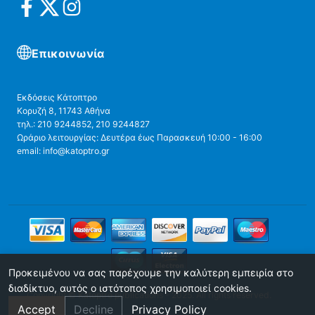
Επικοινωνία
Εκδόσεις Κάτοπτρο
Κορυζή 8, 11743 Αθήνα
τηλ.: 210 9244852, 210 9244827
Ωράριο λειτουργίας: Δευτέρα έως Παρασκευή 10:00 - 16:00
email: info@katoptro.gr
Προκειμένου να σας παρέχουμε την καλύτερη εμπειρία στο
διαδίκτυο, αυτός ο ιστότοπος χρησιμοποιεί cookies.
Copyright © Katoptro publications - 2025. All rights reserved.
Accept
Decline
Privacy Policy