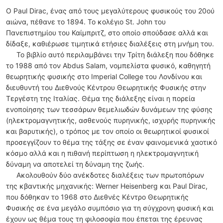
Ο Paul Dirac, ένας από τους μεγαλύτερους φυσικούς του 20ού
αιώνα, πέθανε το 1894. Το κολέγιο St. John του
Πανεπιστημίου του Καίμπριτζ, στο οποίο σπούδασε αλλά και
δίδαξε, καθιέρωσε τιμητικά ετήσιες διαλέξεις στη μνήμη του.
Το βιβλίο αυτό περιλαμβάνει την Τρίτη διάλεξη που δόθηκε
το 1988 από τον Abdus Salam, νομπελίστα φυσικό, καθηγητή
θεωρητικής φυσικής στο Imperial College του Λονδίνου και
διευθυντή του Διεθνούς Κέντρου Θεωρητικής Φυσικής στην
Τεργέστη της Ιταλίας. Θέμα της διάλεξης είναι η πορεία
ενοποίησης των τεσσάρων θεμελιωδών δυνάμεων της φύσης
(ηλεκτρομαγνητικής, ασθενούς πυρηνικής, ισχυρής πυρηνικής
και βαρυτικής), ο τρόπος με τον οποίο οι θεωρητικοί φυσικοί
προσεγγίζουν το θέμα της τάξης σε έναν φαινομενικά χαοτικό
κόσμο αλλά και η πιθανή περίπτωση η ηλεκτρομαγνητική
δύναμη να αποτελεί τη δύναμη της ζωής.
Ακολουθούν δύο ανέκδοτες διαλέξεις των πρωτοπόρων
της κβαντικής μηχανικής: Werner Heisenberg και Paul Dirac,
που δόθηκαν το 1968 στο Διεθνές Κέντρο Θεωρητικής
Φυσικής σε ένα μεγάλο συμπόσιο για τη σύγχρονη φυσική και
έχουν ως θέμα τους τη φιλοσοφία που έπεται της έρευνας