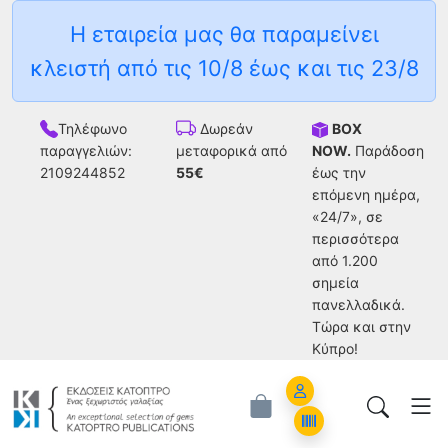
Η εταιρεία μας θα παραμείνει
κλειστή από τις 10/8 έως και τις 23/8
Τηλέφωνο
BOX
Δωρεάν
παραγγελιών:
NOW.
Παράδοση
μεταφορικά από
2109244852
έως την
55€
επόμενη ημέρα,
«24/7», σε
περισσότερα
από 1.200
σημεία
πανελλαδικά.
Tώρα και στην
Κύπρο!
Account
Orders