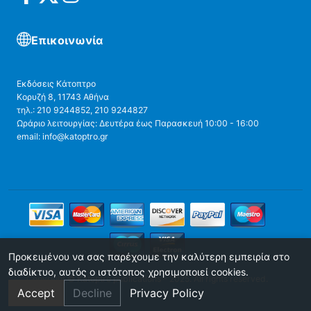
Επικοινωνία
Εκδόσεις Κάτοπτρο
Κορυζή 8, 11743 Αθήνα
τηλ.: 210 9244852, 210 9244827
Ωράριο λειτουργίας: Δευτέρα έως Παρασκευή 10:00 - 16:00
email: info@katoptro.gr
Προκειμένου να σας παρέχουμε την καλύτερη εμπειρία στο
διαδίκτυο, αυτός ο ιστότοπος χρησιμοποιεί cookies.
Copyright © Katoptro publications - 2025. All rights reserved.
Accept
Decline
Privacy Policy