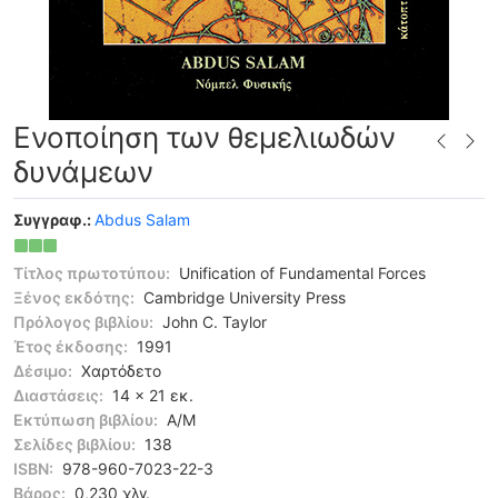
Ενοποίηση των θεμελιωδών
δυνάμεων
Συγγραφ.:
Abdus Salam
Τίτλος πρωτοτύπου:
Unification of Fundamental Forces
Ξένος εκδότης:
Cambridge University Press
Πρόλογος βιβλίου:
John C. Taylor
Έτος έκδοσης:
1991
Δέσιμο:
Χαρτόδετο
Διαστάσεις:
14 x 21 εκ.
Εκτύπωση βιβλίου:
Α/Μ
Σελίδες βιβλίου:
138
ISBN:
978-960-7023-22-3
Βάρος:
0,230 χλγ.